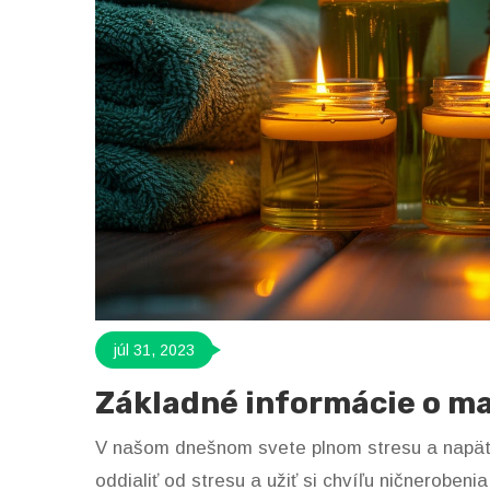
júl 31, 2023
Základné informácie o ma
V našom dnešnom svete plnom stresu a napät
oddialiť od stresu a užiť si chvíľu ničnerobenia