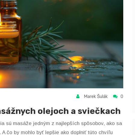
Marek Šulák
0
sážnych olejoch a sviečkach
ia sú masáže jedným z najlepších spôsobov, ako sa
. A čo by mohlo byť lepšie ako doplniť túto chvíľu