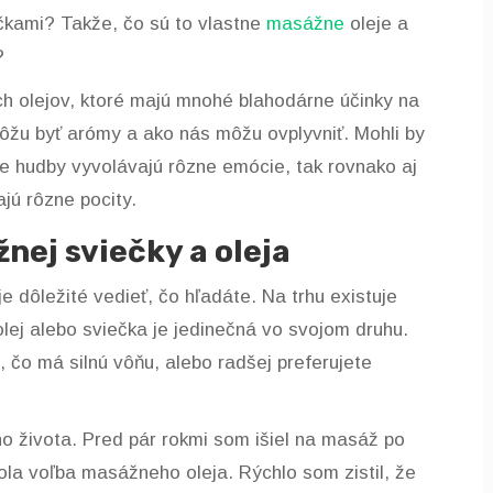
čkami? Takže, čo sú to vlastne
masážne
oleje a
?
h olejov, ktoré majú mnohé blahodárne účinky na
môžu byť arómy a ako nás môžu ovplyvniť. Mohli by
re hudby vyvolávajú rôzne emócie, tak rovnako aj
jú rôzne pocity.
nej sviečky a oleja
e dôležité vedieť, čo hľadáte. Na trhu existuje
lej alebo sviečka je jedinečná vo svojom druhu.
o, čo má silnú vôňu, alebo radšej preferujete
o života. Pred pár rokmi som išiel na masáž po
ola voľba masážneho oleja. Rýchlo som zistil, že