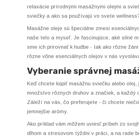
relaxácie prírodnými masážnymi olejmi a svie
sviečky a ako sa používajú vo svete wellness
Masážne oleje sú špeciálne zmesi esenciálnyc
naše telo a myseľ. Je fascinujúce, aké silné 
sme ich prirovnať k hudbe - tak ako rôzne žán
rôzne vône esenciálnych olejov v nás vyvoláva
Vyberanie správnej masáž
Keď chcete kúpiť masážnu sviečku alebo olej, j
množstvo rôznych druhov a značiek, a každý o
Záleží na vás, čo preferujete - či chcete nieč
jemnejšie arómy.
Ako príklad vám môžem uviesť príbeh zo svojh
dlhom a stresovom týždni v práci, a na rade b