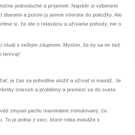
točne jednoduché a príjemné. Najskôr si vyberiete
zi dlanami a potom ju jemne vtierate do pokožky. Ale
meňme si, že ide o relaxáciu a užívanie pohody, nie o
 rituál s veľkým záujmom. Myslím, že by sa im tiež
 lenívaj!
čať, je čas sa pohodlne uložiť a užívať si masáž. Je
šetky starosti a problémy a preniesť sa do sveta
e váš zmysel pachu maximálne stimulovaný, čo
u. To je jedna z vecí, ktoré robia masáže s