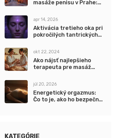
masáže penisu v Prahe:
Pohľad na trend
apr 14, 2026
Aktivácia tretieho oka pri
pokročilých tantrických
praktikách: Prúvodca k
intuícii
okt 22, 2024
Ako nájsť najlepšieho
terapeuta pre masáž
semenníkov v Bratislave
júl 20, 2026
Energetický orgazmus:
Čo to je, ako ho bezpečne
zažiť a prečo funguje bez
dotyku
KATEGÓRIE