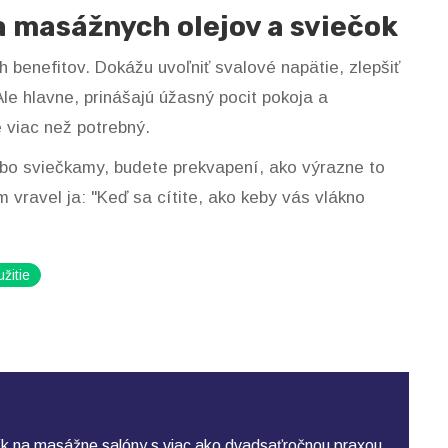
a masážnych olejov a sviečok
benefitov. Dokážu uvoľniť svalové napätie, zlepšiť
Ale hlavne, prinášajú úžasný pocit pokoja a
e viac než potrebný.
ebo sviečkamy, budete prekvapení, ako výrazne to
 vravel ja: "Keď sa cítite, ako keby vás vlákno
žitie
k na masážne salóny s viac ako dvadsaťročnou praxou.