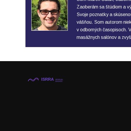
Zaoberám sa štúdiom a vý
Svoje poznatky a skúsenos
vášňou. Som autorom nieko
v odborných časopisoch. V
masážnych salónov a zvyš