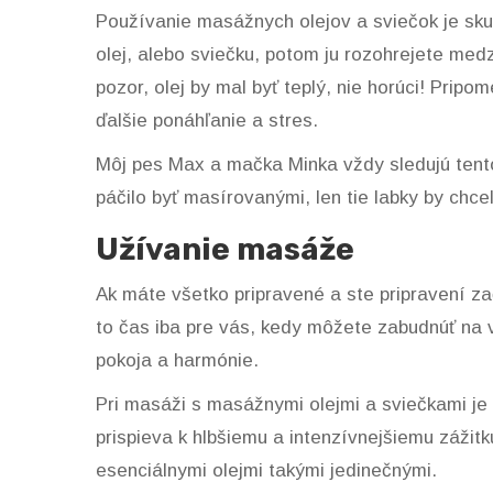
Používanie masážnych olejov a sviečok je sku
olej, alebo sviečku, potom ju rozohrejete med
pozor, olej by mal byť teplý, nie horúci! Pripo
ďalšie ponáhľanie a stres.
Môj pes Max a mačka Minka vždy sledujú tento
páčilo byť masírovanými, len tie labky by chceli
Užívanie masáže
Ak máte všetko pripravené a ste pripravení za
to čas iba pre vás, kedy môžete zabudnúť na v
pokoja a harmónie.
Pri masáži s masážnymi olejmi a sviečkami j
prispieva k hlbšiemu a intenzívnejšiemu zážitk
esenciálnymi olejmi takými jedinečnými.