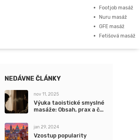
Footjob masáž
Nuru masáž
GFE masáž
Fetišová masáž
NEDÁVNE ČLÁNKY
nov 11, 2025
Výuka taoistické smyslné
masáže: Obsah, prax a čo
vás čaká na kurze
jan 29, 2024
Vzostup popularity