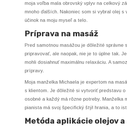
moja voľba mala obrovský vplyv na celkový záž
mnoho ďalších. Nakoniec som si vybral olej s 
účinok na moju myseľ a telo.
Príprava na masáž
Pred samotnou masážou je dôležité správne sa v
pripravovať, ale naopak, nie je to úplne tak. J
mohli dosiahnuť maximálnu relaxáciu. A samozr
prípravy.
Moja manželka Michaela je expertom na masáže
s klientom. Je dôležité si vytvoriť predstavu
osobné a každý má rôzne potreby. Manželka mi 
pianista má svoj špecifický štýl hrania, a to is
Metóda aplikácie olejov a