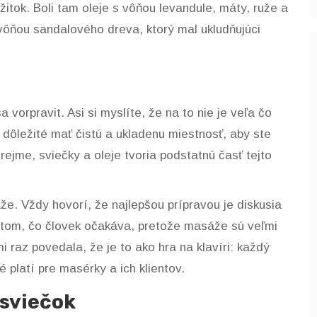
itok. Boli tam oleje s vôňou levandule, máty, ruže a
vôňou sandalového dreva, ktorý mal ukludňujúci
orpravit. Asi si myslíte, že na to nie je veľa čo
e dôležité mať čistú a ukladenu miestnosť, aby ste
ejme, sviečky a oleje tvoria podstatnú časť tejto
. Vždy hovorí, že najlepšou prípravou je diskusia
 o tom, čo človek očakáva, pretože masáže sú veľmi
raz povedala, že je to ako hra na klavíri: každý
té platí pre masérky a ich klientov.
 sviečok