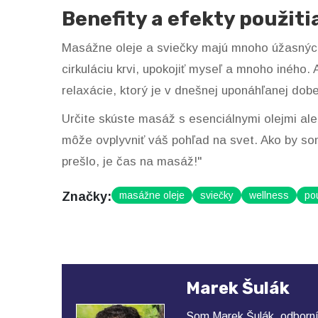
Benefity a efekty použiti
Masážne oleje a sviečky majú mnoho úžasných 
cirkuláciu krvi, upokojiť myseľ a mnoho iného. 
relaxácie, ktorý je v dnešnej uponáhľanej dob
Určite skúste masáž s esenciálnymi olejmi al
môže ovplyvniť váš pohľad na svet. Ako by som
prešlo, je čas na masáž!"
Značky:
masážne oleje
sviečky
wellness
pou
Marek Šulák
Som Marek Šulák, odborní