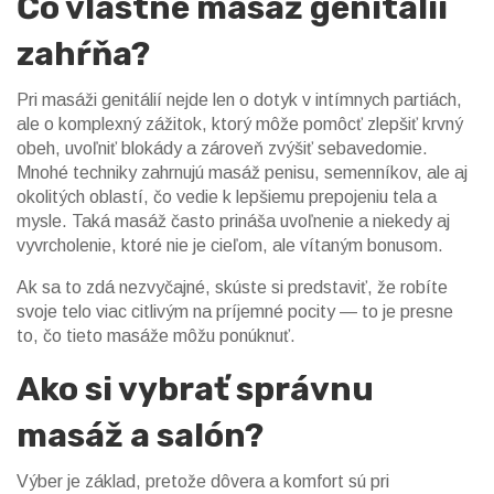
Čo vlastne masáž genitálií
zahŕňa?
Pri masáži genitálií nejde len o dotyk v intímnych partiách,
ale o komplexný zážitok, ktorý môže pomôcť zlepšiť krvný
obeh, uvoľniť blokády a zároveň zvýšiť sebavedomie.
Mnohé techniky zahrnujú masáž penisu, semenníkov, ale aj
okolitých oblastí, čo vedie k lepšiemu prepojeniu tela a
mysle. Taká masáž často prináša uvoľnenie a niekedy aj
vyvrcholenie, ktoré nie je cieľom, ale vítaným bonusom.
Ak sa to zdá nezvyčajné, skúste si predstaviť, že robíte
svoje telo viac citlivým na príjemné pocity — to je presne
to, čo tieto masáže môžu ponúknuť.
Ako si vybrať správnu
masáž a salón?
Výber je základ, pretože dôvera a komfort sú pri