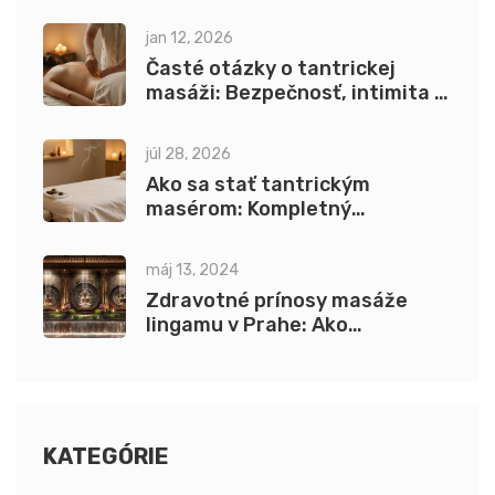
a intimitu
jan 12, 2026
Časté otázky o tantrickej
masáži: Bezpečnosť, intimita a
hygienické štandardy
júl 28, 2026
Ako sa stať tantrickým
masérom: Kompletný
sprievodca výcvikom,
certifikáciou a praxou
máj 13, 2024
Zdravotné prínosy masáže
lingamu v Prahe: Ako
ovplyvňuje telo a myseľ
KATEGÓRIE