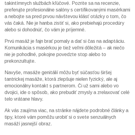
takintímnych službách kľúčové. Pozrite sa na recenzie,
preferujte profesionálne salóny s certifikovanými masérkami
a nebojte sa pred prvou návštevou klásť otázky o tom, čo
vás čaká. Nie je hanba zistiť si, ako prebiehajú procedúry
alebo si dohodnúť, čo vám je príjemné.
Prvú masáž je fajn brať pomaly a dať si čas na adaptáciu.
Komunikácia s masérkou je tiež veľmi dôležitá – ak niečo
nie je pohodlné, pokojne povedzte stop alebo to
prekonzultujte.
Navyše, masáže genitálií môžu byť súčasťou širšej
tantrickej masáže, ktorá zlepšuje nielen fyzický, ale aj
emocionálny kontakt s partnerom. Či už sami alebo vo
dvojici, ide o spôsob, ako prebudiť zmysly a zrelaxovať celé
telo vrátane hlavy.
Ak vás zaujíma viac, na stránke nájdete podrobné články a
tipy, ktoré vám pomôžu urobiť si o svete senzuálnych
masáží jasnejší obraz.