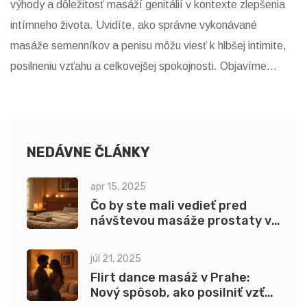
výhody a dôležitosť masáží genitálií v kontexte zlepšenia
intímneho života. Uvidíte, ako správne vykonávané
masáže semenníkov a penisu môžu viesť k hlbšej intimite,
posilneniu vzťahu a celkovejšej spokojnosti. Objavíme
vedecké aj praktické aspekty tohto umenia, poskytneme
tipy a odstránime mýty.
NEDÁVNE ČLÁNKY
apr 15, 2025
Čo by ste mali vedieť pred
návštevou masáže prostaty v
Prahe?
júl 21, 2025
Flirt dance masáž v Prahe:
Nový spôsob, ako posilniť vzťah