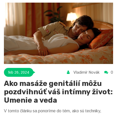
Vladimír Novák
0
feb 26, 2024
Ako masáže genitálií môžu
pozdvihnúť váš intímny život:
Umenie a veda
V tomto článku sa ponoríme do tém, ako sú techniky,