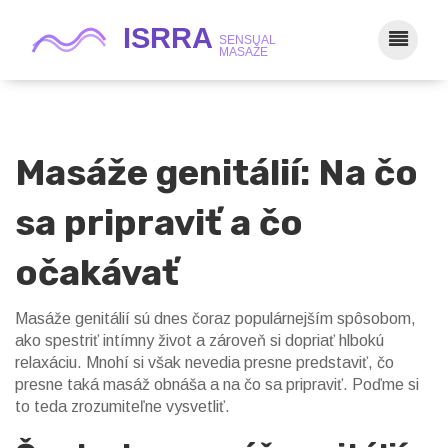
Masáže genitálií: Na čo
sa pripraviť a čo
očakávať
Masáže genitálií sú dnes čoraz populárnejším spôsobom,
ako spestriť intímny život a zároveň si dopriať hlbokú
relaxáciu. Mnohí si však nevedia presne predstaviť, čo
presne taká masáž obnáša a na čo sa pripraviť. Poďme si
to teda zrozumiteľne vysvetliť.