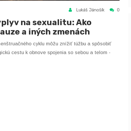
Lukáš Jánošík
0
plyv na sexualitu: Ako
auze a iných zmenách
štruačného cyklu môžu znížiť túžbu a spôsobiť
ickú cestu k obnove spojenia so sebou a telom -