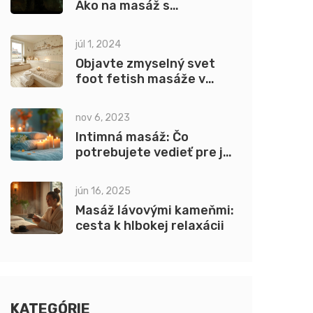
Ako na masáž s
bozkávaním
júl 1, 2024
Objavte zmyselný svet
foot fetish masáže v
Bratislave
nov 6, 2023
Intimná masáž: Čo
potrebujete vedieť pre jej
úspech
jún 16, 2025
Masáž lávovými kameňmi:
cesta k hlbokej relaxácii
KATEGÓRIE