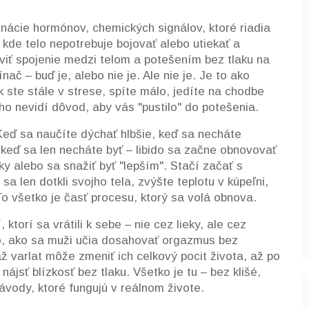
inácie
hormónov
,
chemických signálov, ktoré riadia
 kde telo nepotrebuje bojovať alebo utiekať
a
viť spojenie medzi telom a potešením bez tlaku na
ínač – buď je, alebo nie je. Ale nie je. Je to ako
k ste stále v strese, spíte málo, jedíte na chodbe
o nevidí dôvod, aby vás "pustilo" do potešenia.
eď sa naučíte dýchať hlbšie, keď sa necháte
, keď sa len necháte byť – libido sa začne obnovovať
ky alebo sa snažiť byť "lepším". Stačí začať s
sa len dotkli svojho tela, zvýšte teplotu v kúpeľni,
To všetko je časť procesu, ktorý sa volá obnova.
ktorí sa vrátili k sebe – nie cez lieky, ale cez
ho, ako sa muži učia dosahovať orgazmus bez
ž varlat môže zmeniť ich celkový pocit života, až po
jsť blízkosť bez tlaku. Všetko je tu – bez klišé,
ávody, ktoré fungujú v reálnom živote.