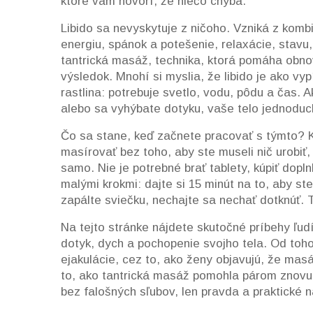
ktoré vám hovorí, že niečo chýba.
Libido sa nevyskytuje z ničoho. Vzniká z komb
energiu, spánok a potešenie
,
relaxácie
,
stavu,
tantrická masáž
,
technika, ktorá pomáha obno
výsledok
. Mnohí si myslia, že libido je ako vyp
rastlina: potrebuje svetlo, vodu, pôdu a čas. A
alebo sa vyhýbate dotyku, vaše telo jednoduch
Čo sa stane, keď začnete pracovať s týmto? K
masírovať bez toho, aby ste museli nič urobiť
samo. Nie je potrebné brať tablety, kúpiť dopln
malými krokmi: dajte si 15 minút na to, aby ste 
zapálte sviečku, nechajte sa nechať dotknúť. 
Na tejto stránke nájdete skutočné príbehy ľudí, 
dotyk, dych a pochopenie svojho tela. Od to
ejakulácie, cez to, ako ženy objavujú, že masá
to, ako tantrická masáž pomohla párom znovu ná
bez falošných sľubov, len pravda a praktické n