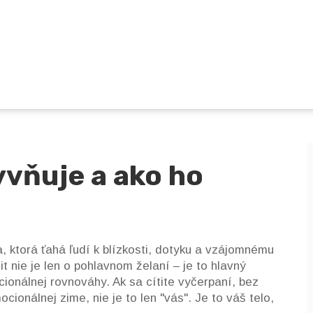
yvňuje a ako ho
, ktorá ťahá ľudí k blízkosti, dotyku a vzájomnému
 it nie je len o pohlavnom želaní – je to hlavný
cionálnej rovnováhy.
Ak sa cítite vyčerpaní, bez
cionálnej zime, nie je to len "vás". Je to váš telo,