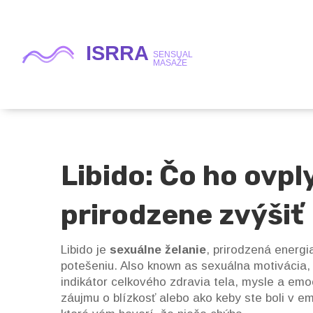
Libido: Čo ho ovpl
prirodzene zvýšiť
Libido je
sexuálne želanie
,
prirodzená energia
potešeniu
. Also known as
sexuálna motivácia
,
indikátor celkového zdravia tela, mysle a emo
záujmu o blízkosť alebo ako keby ste boli v emo