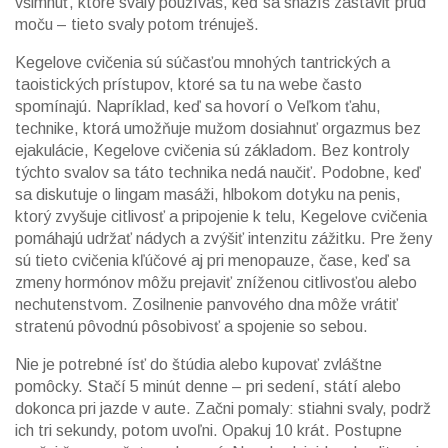
všimnúť, ktoré svaly používaš, keď sa snažíš zastaviť prúd
moču – tieto svaly potom trénuješ.
Kegelove cvičenia sú súčasťou mnohých tantrických a
taoistických prístupov, ktoré sa tu na webe často
spomínajú. Napríklad, keď sa hovorí o
Veľkom ťahu
,
technike, ktorá umožňuje mužom dosiahnuť orgazmus bez
ejakulácie
, Kegelove cvičenia sú základom. Bez kontroly
týchto svalov sa táto technika nedá naučiť. Podobne, keď
sa diskutuje o
lingam masáži
,
hlbokom dotyku na penis,
ktorý zvyšuje citlivosť a pripojenie k telu
, Kegelove cvičenia
pomáhajú udržať nádych a zvýšiť intenzitu zážitku. Pre ženy
sú tieto cvičenia kľúčové aj pri
menopauze
,
čase, keď sa
zmeny hormónov môžu prejaviť zníženou citlivosťou alebo
nechutenstvom
. Zosilnenie panvového dna môže vrátiť
stratenú pôvodnú pôsobivosť a spojenie so sebou.
Nie je potrebné ísť do štúdia alebo kupovať zvláštne
pomôcky. Stačí 5 minút denne – pri sedení, státí alebo
dokonca pri jazde v aute. Začni pomaly: stiahni svaly, podrž
ich tri sekundy, potom uvoľni. Opakuj 10 krát. Postupne