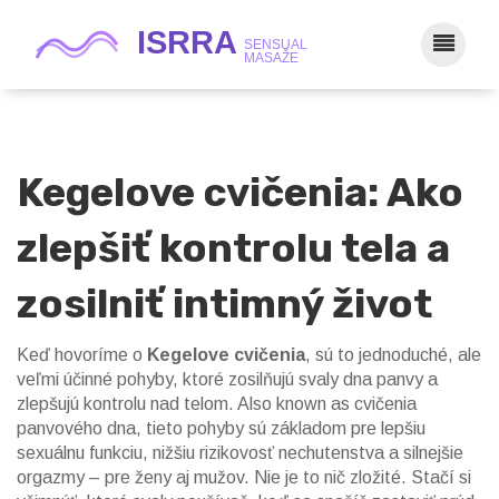
Kegelove cvičenia: Ako
zlepšiť kontrolu tela a
zosilniť intimný život
Keď hovoríme o
Kegelove cvičenia
,
sú to jednoduché, ale
veľmi účinné pohyby, ktoré zosilňujú svaly dna panvy a
zlepšujú kontrolu nad telom
. Also known as
cvičenia
panvového dna
, tieto pohyby sú základom pre lepšiu
sexuálnu funkciu, nižšiu rizikovosť nechutenstva a silnejšie
orgazmy – pre ženy aj mužov.
Nie je to nič zložité. Stačí si