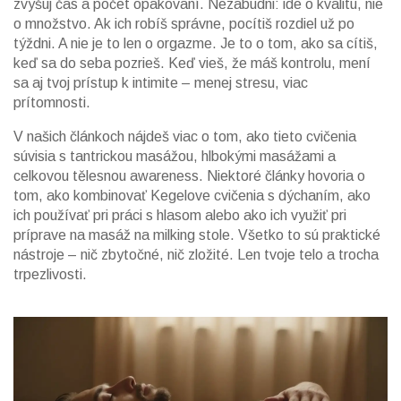
zvyšuj čas a počet opakovaní. Nezabudni: ide o kvalitu, nie
o množstvo. Ak ich robíš správne, pocítiš rozdiel už po
týždni. A nie je to len o orgazme. Je to o tom, ako sa cítiš,
keď sa do seba pozrieš. Keď vieš, že máš kontrolu, mení
sa aj tvoj prístup k intimite – menej stresu, viac
prítomnosti.
V našich článkoch nájdeš viac o tom, ako tieto cvičenia
súvisia s tantrickou masážou, hlbokými masážami a
celkovou tělesnou awareness. Niektoré články hovoria o
tom, ako kombinovať Kegelove cvičenia s dýchaním, ako
ich používať pri práci s hlasom alebo ako ich využiť pri
príprave na masáž na milking stole. Všetko to sú praktické
nástroje – nič zbytočné, nič zložité. Len tvoje telo a trocha
trpezlivosti.