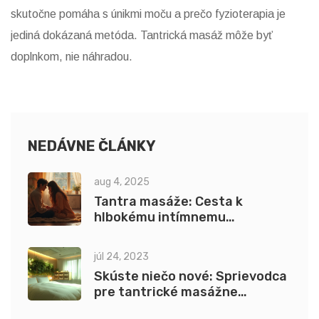
skutočne pomáha s únikmi moču a prečo fyzioterapia je
jediná dokázaná metóda. Tantrická masáž môže byť
doplnkom, nie náhradou.
NEDÁVNE ČLÁNKY
aug 4, 2025
Tantra masáže: Cesta k
hlbokému intímnemu
prepojeniu a vedomému dotyku
júl 24, 2023
Skúste niečo nové: Sprievodca
pre tantrické masážne
pomôcky