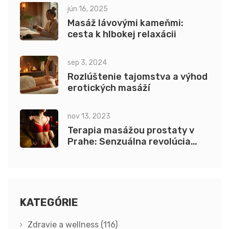
jún 16, 2025
Masáž lávovými kameňmi:
cesta k hlbokej relaxácii
sep 3, 2024
Rozlúštenie tajomstva a výhod
erotických masáží
nov 13, 2023
Terapia masážou prostaty v
Prahe: Senzuálna revolúcia
Candyshopu
KATEGÓRIE
Zdravie a wellness
(116)