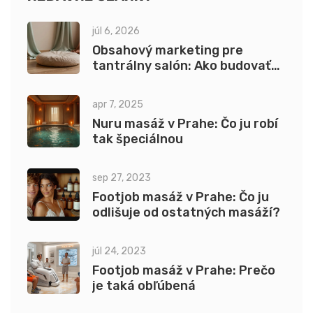
júl 6, 2026
Obsahový marketing pre
tantrálny salón: Ako budovať
dôveru cez blog, SEO a sociálne
siete
apr 7, 2025
Nuru masáž v Prahe: Čo ju robí
tak špeciálnou
sep 27, 2023
Footjob masáž v Prahe: Čo ju
odlišuje od ostatných masáží?
júl 24, 2023
Footjob masáž v Prahe: Prečo
je taká obľúbená