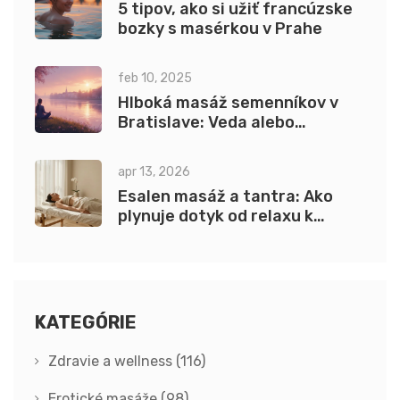
5 tipov, ako si užiť francúzske
bozky s masérkou v Prahe
feb 10, 2025
Hlboká masáž semenníkov v
Bratislave: Veda alebo
náboženstvo?
apr 13, 2026
Esalen masáž a tantra: Ako
plynuje dotyk od relaxu k
hlbokej energii
KATEGÓRIE
Zdravie a wellness
(116)
Erotické masáže
(98)