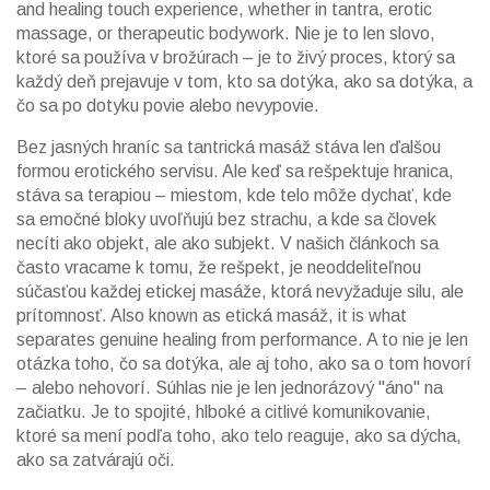
and healing touch experience, whether in tantra, erotic
massage, or therapeutic bodywork.
Nie je to len slovo,
ktoré sa používa v brožúrach – je to živý proces, ktorý sa
každý deň prejavuje v tom, kto sa dotýka, ako sa dotýka, a
čo sa po dotyku povie alebo nevypovie.
Bez jasných hraníc sa tantrická masáž stáva len ďalšou
formou erotického servisu. Ale keď sa rešpektuje hranica,
stáva sa terapiou – miestom, kde telo môže dychať, kde
sa emočné bloky uvoľňujú bez strachu, a kde sa človek
necíti ako objekt, ale ako subjekt. V našich článkoch sa
často vracame k tomu, že
rešpekt
,
je neoddeliteľnou
súčasťou každej etickej masáže, ktorá nevyžaduje silu, ale
prítomnosť
. Also known as
etická masáž
, it is what
separates genuine healing from performance.
A to nie je len
otázka toho, čo sa dotýka, ale aj toho, ako sa o tom hovorí
– alebo nehovorí. Súhlas nie je len jednorázový "áno" na
začiatku. Je to spojité, hlboké a citlivé komunikovanie,
ktoré sa mení podľa toho, ako telo reaguje, ako sa dýcha,
ako sa zatvárajú oči.