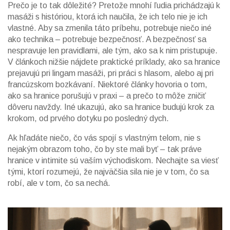
Prečo je to tak dôležité? Pretože mnohí ľudia prichádzajú k
masáži s históriou, ktorá ich naučila, že ich telo nie je ich
vlastné. Aby sa zmenila táto príbehu, potrebuje niečo iné
ako technika – potrebuje bezpečnosť. A bezpečnosť sa
nespravuje len pravidlami, ale tým, ako sa k nim pristupuje.
V článkoch nižšie nájdete praktické príklady, ako sa hranice
prejavujú pri lingam masáži, pri práci s hlasom, alebo aj pri
francúzskom bozkávaní. Niektoré články hovoria o tom,
ako sa hranice porušujú v praxi – a prečo to môže zničiť
dôveru navždy. Iné ukazujú, ako sa hranice budujú krok za
krokom, od prvého dotyku po posledný dych.
Ak hľadáte niečo, čo vás spojí s vlastným telom, nie s
nejakým obrazom toho, čo by ste mali byť – tak práve
hranice v intimite sú vaším východiskom. Nechajte sa viesť
tými, ktorí rozumejú, že najväčšia sila nie je v tom, čo sa
robí, ale v tom, čo sa nechá.