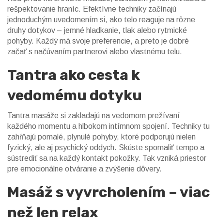
rešpektovanie hraníc. Efektívne techniky začínajú
jednoduchým uvedomením si, ako telo reaguje na rôzne
druhy dotykov – jemné hladkanie, tlak alebo rytmické
pohyby. Každý má svoje preferencie, a preto je dobré
začať s načúvaním partnerovi alebo vlastnému telu.
Tantra ako cesta k
vedomému dotyku
Tantra masáže si zakladajú na vedomom prežívaní
každého momentu a hlbokom intímnom spojení. Techniky tu
zahŕňajú pomalé, plynulé pohyby, ktoré podporujú nielen
fyzický, ale aj psychický oddych. Skúste spomaliť tempo a
sústrediť sa na každý kontakt pokožky. Tak vzniká priestor
pre emocionálne otváranie a zvýšenie dôvery.
Masáž s vyvrcholením – viac
než len relax