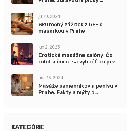
Prahe: zdravotné plusy,
bezpečnosť a ceny 2025
júl 10, 2024
Skutočný zážitok z GFE s
masérkou v Prahe
jún 2, 2025
Erotické masážne salóny: Čo
robiť a čomu sa vyhnúť pri prvej
návšteve
aug 13, 2024
Masáže semenníkov a penisu v
Prahe: Fakty a mýty o
intímnych masážach
KATEGÓRIE