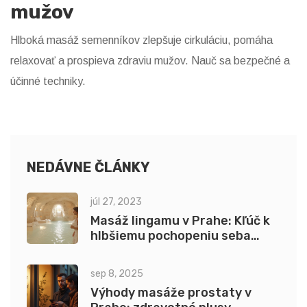
mužov
Hlboká masáž semenníkov zlepšuje cirkuláciu, pomáha
relaxovať a prospieva zdraviu mužov. Nauč sa bezpečné a
účinné techniky.
NEDÁVNE ČLÁNKY
júl 27, 2023
Masáž lingamu v Prahe: Kľúč k
hlbšiemu pochopeniu seba
samého
sep 8, 2025
Výhody masáže prostaty v