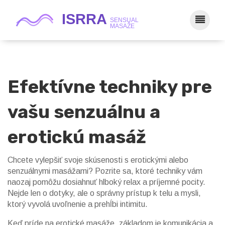
Efektívne techniky pre
vašu senzuálnu a
erotickú masáž
Chcete vylepšiť svoje skúsenosti s erotickými alebo
senzuálnymi masážami? Pozrite sa, ktoré techniky vám
naozaj pomôžu dosiahnuť hlboký relax a príjemné pocity.
Nejde len o dotyky, ale o správny prístup k telu a mysli,
ktorý vyvolá uvoľnenie a prehĺbi intimitu.
Keď príde na erotické masáže, základom je komunikácia a