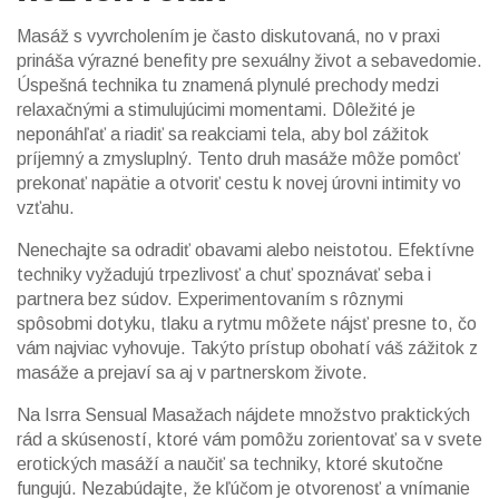
Masáž s vyvrcholením je často diskutovaná, no v praxi
prináša výrazné benefity pre sexuálny život a sebavedomie.
Úspešná technika tu znamená plynulé prechody medzi
relaxačnými a stimulujúcimi momentami. Dôležité je
neponáhľať a riadiť sa reakciami tela, aby bol zážitok
príjemný a zmysluplný. Tento druh masáže môže pomôcť
prekonať napätie a otvoriť cestu k novej úrovni intimity vo
vzťahu.
Nenechajte sa odradiť obavami alebo neistotou. Efektívne
techniky vyžadujú trpezlivosť a chuť spoznávať seba i
partnera bez súdov. Experimentovaním s rôznymi
spôsobmi dotyku, tlaku a rytmu môžete nájsť presne to, čo
vám najviac vyhovuje. Takýto prístup obohatí váš zážitok z
masáže a prejaví sa aj v partnerskom živote.
Na Isrra Sensual Masažach nájdete množstvo praktických
rád a skúseností, ktoré vám pomôžu zorientovať sa v svete
erotických masáží a naučiť sa techniky, ktoré skutočne
fungujú. Nezabúdajte, že kľúčom je otvorenosť a vnímanie