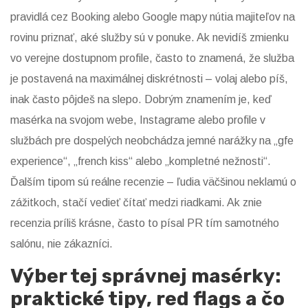
pravidlá cez Booking alebo Google mapy nútia majiteľov na
rovinu priznať, aké služby sú v ponuke. Ak nevidíš zmienku
vo verejne dostupnom profile, často to znamená, že služba
je postavená na maximálnej diskrétnosti – volaj alebo píš,
inak často pôjdeš na slepo. Dobrým znamením je, keď
masérka na svojom webe, Instagrame alebo profile v
službách pre dospelých neobchádza jemné narážky na „gfe
experience“, „french kiss“ alebo „kompletné nežnosti“.
Ďalším tipom sú reálne recenzie – ľudia väčšinou neklamú o
zážitkoch, stačí vedieť čítať medzi riadkami. Ak znie
recenzia príliš krásne, často to písal PR tím samotného
salónu, nie zákazníci.
Výber tej správnej masérky:
praktické tipy, red flags a čo