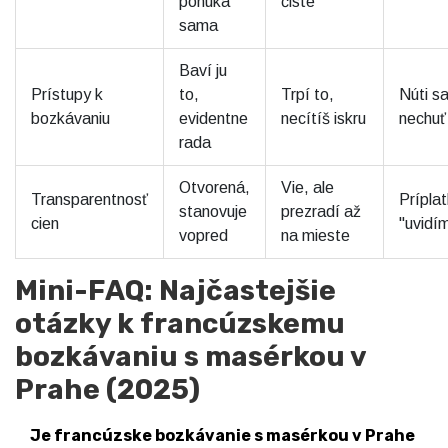
ponúka
čisté"
sama
Baví ju
Prístupy k
to,
Trpí to,
Núti sa
bozkávaniu
evidentne
necítíš iskru
nechuť
rada
Otvorená,
Vie, ale
Transparentnosť
Príplat
stanovuje
prezradí až
cien
"uvidí
vopred
na mieste
Mini-FAQ: Najčastejšie
otázky k francúzskemu
bozkávaniu s masérkou v
Prahe (2025)
Je francúzske bozkávanie s masérkou v Prahe