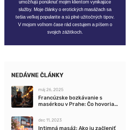
umožňujú ponúknuť mojim klientom vynikajúce
služby. Moje články o erotických masážach sa
tešia veľkej popularite a sú plné užitočných tipov.
V mojom voľnom čase rád cestujem a píšem o
svojich zážitkoch.
NEDÁVNE ČLÁNKY
máj 26, 2025
Francúzske bozkávanie s
masérkou v Prahe: Čo hovoria
odborníci?
dec 11, 2023
Intimná masáž: Ako ju začleniť