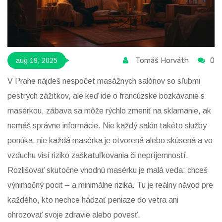
Tomáš Horváth
0
aug 19, 2025
V Prahe nájdeš nespočet masážnych salónov so sľubmi
pestrých zážitkov, ale keď ide o francúzske bozkávanie s
masérkou, zábava sa môže rýchlo zmeniť na sklamanie, ak
nemáš správne informácie. Nie každý salón takéto služby
ponúka, nie každá masérka je otvorená alebo skúsená a vo
vzduchu visí riziko zaškatuľkovania či nepríjemností.
Rozlišovať skutočne vhodnú masérku je malá veda: chceš
výnimočný pocit – a minimálne riziká. Tu je reálny návod pre
každého, kto nechce hádzať peniaze do vetra ani
ohrozovať svoje zdravie alebo povesť.