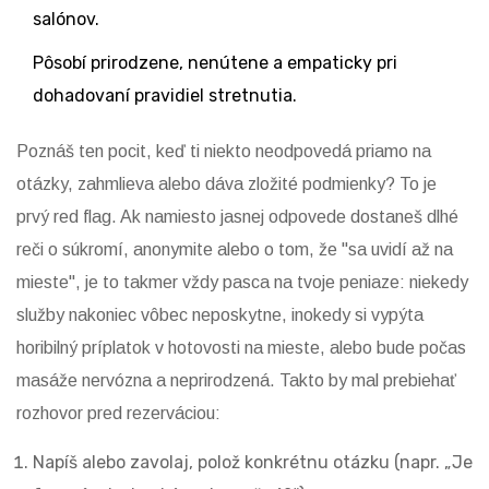
salónov.
Pôsobí prirodzene, nenútene a empaticky pri
dohadovaní pravidiel stretnutia.
Poznáš ten pocit, keď ti niekto neodpovedá priamo na
otázky, zahmlieva alebo dáva zložité podmienky? To je
prvý red flag. Ak namiesto jasnej odpovede dostaneš dlhé
reči o súkromí, anonymite alebo o tom, že "sa uvidí až na
mieste", je to takmer vždy pasca na tvoje peniaze: niekedy
služby nakoniec vôbec neposkytne, inokedy si vypýta
horibilný príplatok v hotovosti na mieste, alebo bude počas
masáže nervózna a neprirodzená. Takto by mal prebiehať
rozhovor pred rezerváciou:
Napíš alebo zavolaj, polož konkrétnu otázku (napr. „Je