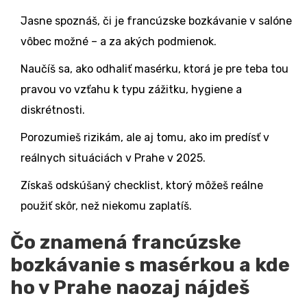
Jasne spoznáš, či je francúzske bozkávanie v salóne
vôbec možné – a za akých podmienok.
Naučíš sa, ako odhaliť masérku, ktorá je pre teba tou
pravou vo vzťahu k typu zážitku, hygiene a
diskrétnosti.
Porozumieš rizikám, ale aj tomu, ako im predísť v
reálnych situáciách v Prahe v 2025.
Získaš odskúšaný checklist, ktorý môžeš reálne
použiť skôr, než niekomu zaplatíš.
Čo znamená francúzske
bozkávanie s masérkou a kde
ho v Prahe naozaj nájdeš