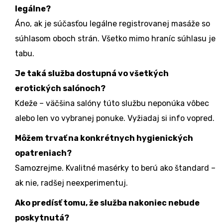
legálne?
Áno, ak je súčasťou legálne registrovanej masáže so
súhlasom oboch strán. Všetko mimo hraníc súhlasu je
tabu.
Je taká služba dostupná vo všetkých
erotických salónoch?
Kdeže – väčšina salóny túto službu neponúka vôbec
alebo len vo vybranej ponuke. Vyžiadaj si info vopred.
Môžem trvať na konkrétnych hygienických
opatreniach?
Samozrejme. Kvalitné masérky to berú ako štandard –
ak nie, radšej neexperimentuj.
Ako predísť tomu, že služba nakoniec nebude
poskytnutá?