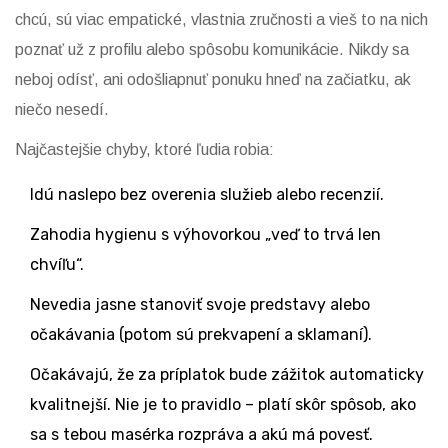
chcú, sú viac empatické, vlastnia zručnosti a vieš to na nich
poznať už z profilu alebo spôsobu komunikácie. Nikdy sa
neboj odísť, ani odošliapnuť ponuku hneď na začiatku, ak
niečo nesedí.
Najčastejšie chyby, ktoré ľudia robia:
Idú naslepo bez overenia služieb alebo recenzií.
Zahodia hygienu s výhovorkou „veď to trvá len
chvíľu“.
Nevedia jasne stanoviť svoje predstavy alebo
očakávania (potom sú prekvapení a sklamaní).
Očakávajú, že za príplatok bude zážitok automaticky
kvalitnejší. Nie je to pravidlo – platí skôr spôsob, ako
sa s tebou masérka rozpráva a akú má povesť.