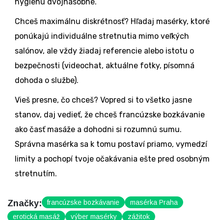
hygienu dvojnásobne.
Chceš maximálnu diskrétnosť? Hľadaj masérky, ktoré
ponúkajú individuálne stretnutia mimo veľkých
salónov, ale vždy žiadaj referencie alebo istotu o
bezpečnosti (videochat, aktuálne fotky, písomná
dohoda o službe).
Vieš presne, čo chceš? Vopred si to všetko jasne
stanov, daj vedieť, že chceš francúzske bozkávanie
ako časť masáže a dohodni si rozumnú sumu.
Správna masérka sa k tomu postaví priamo, vymedzí
limity a pochopí tvoje očakávania ešte pred osobným
stretnutím.
Značky:
francúzske bozkávanie
masérka Praha
erotická masáž
výber masérky
zážitok