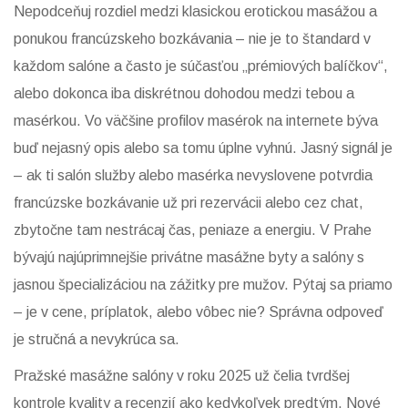
Nepodceňuj rozdiel medzi klasickou erotickou masážou a
ponukou francúzskeho bozkávania – nie je to štandard v
každom salóne a často je súčasťou „prémiových balíčkov“,
alebo dokonca iba diskrétnou dohodou medzi tebou a
masérkou. Vo väčšine profilov masérok na internete býva
buď nejasný opis alebo sa tomu úplne vyhnú. Jasný signál je
– ak ti salón služby alebo masérka nevyslovene potvrdia
francúzske bozkávanie už pri rezervácii alebo cez chat,
zbytočne tam nestrácaj čas, peniaze a energiu. V Prahe
bývajú najúprimnejšie privátne masážne byty a salóny s
jasnou špecializáciou na zážitky pre mužov. Pýtaj sa priamo
– je v cene, príplatok, alebo vôbec nie? Správna odpoveď
je stručná a nevykrúca sa.
Pražské masážne salóny v roku 2025 už čelia tvrdšej
kontrole kvality a recenzií ako kedykoľvek predtým. Nové