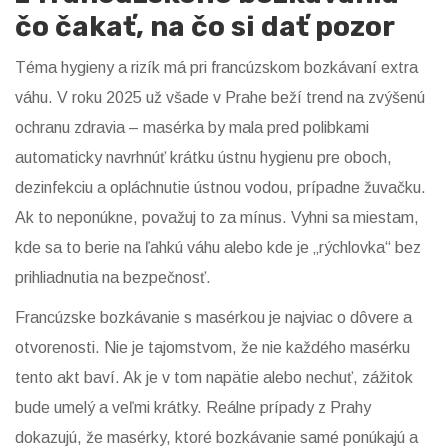
čo čakať, na čo si dať pozor
Téma hygieny a rizík má pri francúzskom bozkávaní extra
váhu. V roku 2025 už všade v Prahe beží trend na zvýšenú
ochranu zdravia – masérka by mala pred polibkami
automaticky navrhnúť krátku ústnu hygienu pre oboch,
dezinfekciu a opláchnutie ústnou vodou, prípadne žuvačku.
Ak to neponúkne, považuj to za mínus. Vyhni sa miestam,
kde sa to berie na ľahkú váhu alebo kde je „rýchlovka“ bez
prihliadnutia na bezpečnosť.
Francúzske bozkávanie s masérkou je najviac o dôvere a
otvorenosti. Nie je tajomstvom, že nie každého masérku
tento akt baví. Ak je v tom napätie alebo nechuť, zážitok
bude umelý a veľmi krátky. Reálne prípady z Prahy
dokazujú, že masérky, ktoré bozkávanie samé ponúkajú a