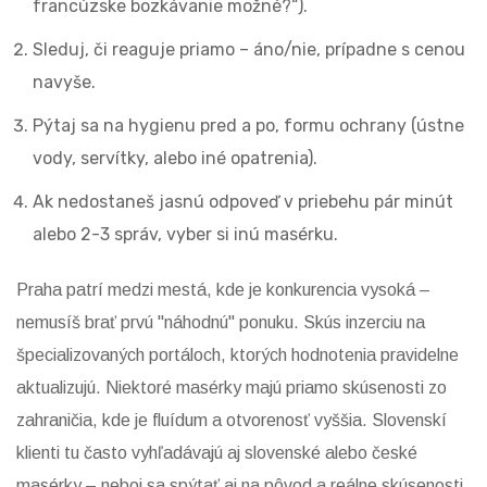
francúzske bozkávanie možné?“).
Sleduj, či reaguje priamo – áno/nie, prípadne s cenou
navyše.
Pýtaj sa na hygienu pred a po, formu ochrany (ústne
vody, servítky, alebo iné opatrenia).
Ak nedostaneš jasnú odpoveď v priebehu pár minút
alebo 2-3 správ, vyber si inú masérku.
Praha patrí medzi mestá, kde je konkurencia vysoká –
nemusíš brať prvú "náhodnú" ponuku. Skús inzerciu na
špecializovaných portáloch, ktorých hodnotenia pravidelne
aktualizujú. Niektoré masérky majú priamo skúsenosti zo
zahraničia, kde je fluídum a otvorenosť vyššia. Slovenskí
klienti tu často vyhľadávajú aj slovenské alebo české
masérky – neboj sa spýtať aj na pôvod a reálne skúsenosti