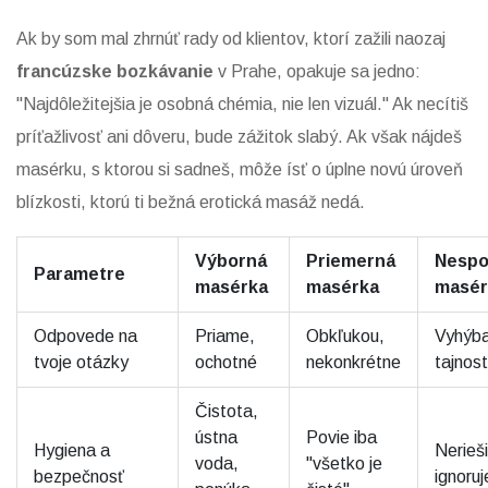
Ak by som mal zhrnúť rady od klientov, ktorí zažili naozaj
francúzske bozkávanie
v Prahe, opakuje sa jedno:
"Najdôležitejšia je osobná chémia, nie len vizuál." Ak necítiš
príťažlivosť ani dôveru, bude zážitok slabý. Ak však nájdeš
masérku, s ktorou si sadneš, môže ísť o úplne novú úroveň
blízkosti, ktorú ti bežná erotická masáž nedá.
Výborná
Priemerná
Nespo
Parametre
masérka
masérka
masér
Odpovede na
Priame,
Obkľukou,
Vyhýb
tvoje otázky
ochotné
nekonkrétne
tajnos
Čistota,
ústna
Povie iba
Hygiena a
Nerieš
voda,
"všetko je
bezpečnosť
ignoruj