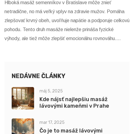
Hlboká masáž semenníkov v Bratislave môže znieť
netradične, no má veľký vplyv na zdravie mužov. Pomáha
zlepšovať krvný obeh, uvoľňuje napätie a podporuje celkovú
pohodu. Tento druh masáže nielenže prináša fyzické
výhody, ale tiež môže zlepšiť emocionálnu rovnováhu.
Článok sa zaoberá tým, prečo je práve v Bratislave táto
služba žiadaná a ako na ňu reagujú muži.
NEDÁVNE ČLÁNKY
máj 5, 2025
Kde nájsť najlepšiu masáž
lávovými kameňmi v Prahe
mar 17, 2025
Čo je to masáž lávovými