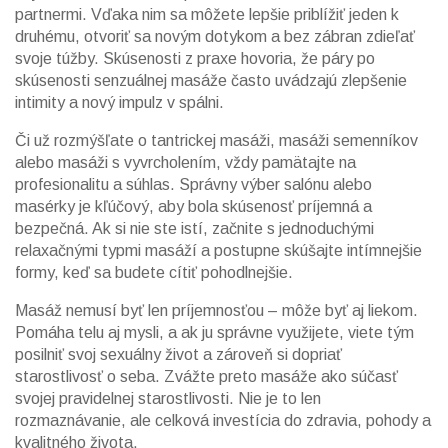
partnermi. Vďaka nim sa môžete lepšie priblížiť jeden k
druhému, otvoriť sa novým dotykom a bez zábran zdieľať
svoje túžby. Skúsenosti z praxe hovoria, že páry po
skúsenosti senzuálnej masáže často uvádzajú zlepšenie
intimity a nový impulz v spálni.
Či už rozmýšľate o tantrickej masáži, masáži semenníkov
alebo masáži s vyvrcholením, vždy pamätajte na
profesionalitu a súhlas. Správny výber salónu alebo
masérky je kľúčový, aby bola skúsenosť príjemná a
bezpečná. Ak si nie ste istí, začnite s jednoduchými
relaxačnými typmi masáží a postupne skúšajte intímnejšie
formy, keď sa budete cítiť pohodlnejšie.
Masáž nemusí byť len príjemnosťou – môže byť aj liekom.
Pomáha telu aj mysli, a ak ju správne využijete, viete tým
posilniť svoj sexuálny život a zároveň si dopriať
starostlivosť o seba. Zvážte preto masáže ako súčasť
svojej pravidelnej starostlivosti. Nie je to len
rozmaznávanie, ale celková investícia do zdravia, pohody a
kvalitného života.