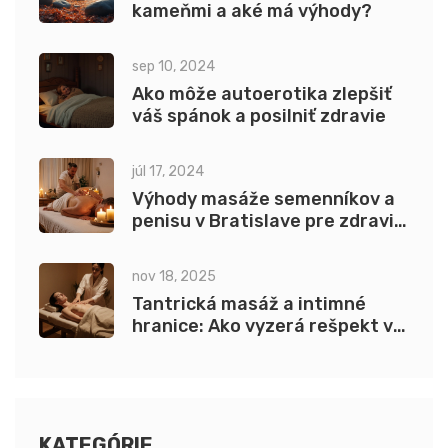
kameňmi a aké má výhody?
sep 10, 2024
Ako môže autoerotika zlepšiť
váš spánok a posilniť zdravie
júl 17, 2024
Výhody masáže semenníkov a
penisu v Bratislave pre zdravie
a vitalitu
nov 18, 2025
Tantrická masáž a intimné
hranice: Ako vyzerá rešpekt v
praxi
KATEGÓRIE