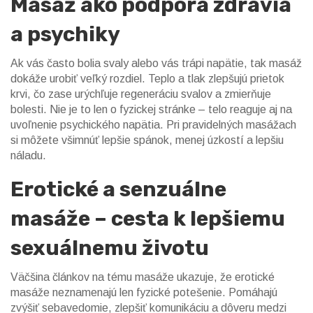
Masáž ako podpora zdravia
a psychiky
Ak vás často bolia svaly alebo vás trápi napätie, tak masáž
dokáže urobiť veľký rozdiel. Teplo a tlak zlepšujú prietok
krvi, čo zase urýchľuje regeneráciu svalov a zmierňuje
bolesti. Nie je to len o fyzickej stránke – telo reaguje aj na
uvoľnenie psychického napätia. Pri pravidelných masážach
si môžete všimnúť lepšie spánok, menej úzkostí a lepšiu
náladu.
Erotické a senzuálne
masáže – cesta k lepšiemu
sexuálnemu životu
Väčšina článkov na tému masáže ukazuje, že erotické
masáže neznamenajú len fyzické potešenie. Pomáhajú
zvýšiť sebavedomie, zlepšiť komunikáciu a dôveru medzi