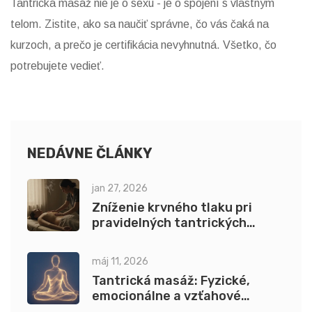
Tantrická masáž nie je o sexu - je o spojení s vlastným
telom. Zistite, ako sa naučiť správne, čo vás čaká na
kurzoch, a prečo je certifikácia nevyhnutná. Všetko, čo
potrebujete vedieť.
NEDÁVNE ČLÁNKY
jan 27, 2026
Zníženie krvného tlaku pri
pravidelných tantrických
masážach: ako pomáhajú a čo o
nich vedia vedci
máj 11, 2026
Tantrická masáž: Fyzické,
emocionálne a vzťahové
benefity pre klientov