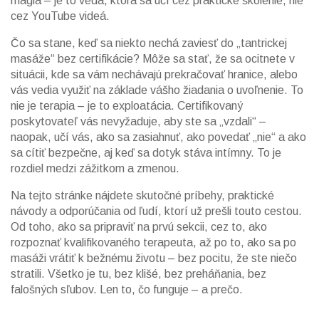
magia – je to veda, ktorá sa učí cez praktické školenie, nie
cez YouTube videá.
Čo sa stane, keď sa niekto nechá zaviesť do „tantrickej
masáže“ bez certifikácie? Môže sa stať, že sa ocitnete v
situácii, kde sa vám nechávajú prekračovať hranice, alebo
vás vedia využiť na základe vášho žiadania o uvoľnenie. To
nie je terapia – je to exploatácia. Certifikovaný
poskytovateľ vás nevyžaduje, aby ste sa „vzdali“ –
naopak, učí vás, ako sa zasiahnuť, ako povedať „nie“ a ako
sa cítiť bezpečne, aj keď sa dotyk stáva intímny. To je
rozdiel medzi zážitkom a zmenou.
Na tejto stránke nájdete skutočné príbehy, praktické
návody a odporúčania od ľudí, ktorí už prešli touto cestou.
Od toho, ako sa pripraviť na prvú sekcii, cez to, ako
rozpoznať kvalifikovaného terapeuta, až po to, ako sa po
masáži vrátiť k bežnému životu – bez pocitu, že ste niečo
stratili. Všetko je tu, bez klišé, bez preháňania, bez
falošných sľubov. Len to, čo funguje – a prečo.