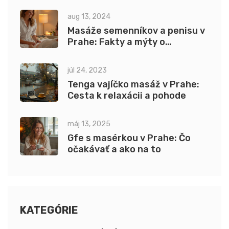
aug 13, 2024
Masáže semenníkov a penisu v
Prahe: Fakty a mýty o
intímnych masážach
júl 24, 2023
Tenga vajíčko masáž v Prahe:
Cesta k relaxácii a pohode
máj 13, 2025
Gfe s masérkou v Prahe: Čo
očakávať a ako na to
KATEGÓRIE