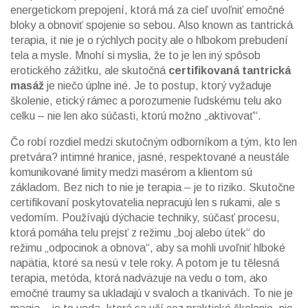
energetickom prepojení, ktorá má za cieľ uvoľniť emočné
bloky a obnoviť spojenie so sebou
. Also known as
tantrická
terapia
, it nie je o rýchlych pocity ale o hlbokom prebudení
tela a mysle.
Mnohí si myslia, že to je len iný spôsob
erotického zážitku, ale skutočná
certifikovaná tantrická
masáž
je niečo úplne iné. Je to postup, ktorý vyžaduje
školenie, etický rámec a porozumenie ľudskému telu ako
celku – nie len ako súčasti, ktorú možno „aktivovať“.
Čo robí rozdiel medzi skutočným odborníkom a tým, kto len
pretvára?
intimné hranice
,
jasné, respektované a neustále
komunikované limity medzi masérom a klientom
sú
základom. Bez nich to nie je terapia – je to riziko. Skutočne
certifikovaní poskytovatelia nepracujú len s rukami, ale s
vedomím. Používajú
dýchacie techniky
,
súčasť procesu,
ktorá pomáha telu prejsť z režimu „boj alebo útek“ do
režimu „odpocinok a obnova“
, aby sa mohli uvoľniť hlboké
napätia, ktoré sa nesú v tele roky. A potom je tu
tělesná
terapia
,
metóda, ktorá nadväzuje na vedu o tom, ako
emočné traumy sa ukladajú v svaloch a tkanivách
. To nie je