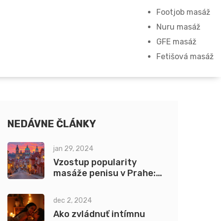
Footjob masáž
Nuru masáž
GFE masáž
Fetišová masáž
NEDÁVNE ČLÁNKY
jan 29, 2024
Vzostup popularity
masáže penisu v Prahe:
Pohľad na trend
dec 2, 2024
Ako zvládnuť intímnu