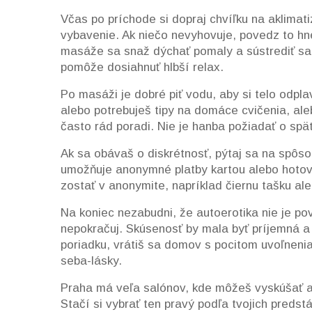
Včas po príchode si dopraj chvíľku na aklimati
vybavenie. Ak niečo nevyhovuje, povedz to hn
masáže sa snaž dýchať pomaly a sústrediť sa na
pomôže dosiahnuť hlbší relax.
Po masáži je dobré piť vodu, aby si telo odpla
alebo potrebuješ tipy na domáce cvičenia, aleb
často rád poradi. Nie je hanba požiadať o sp
Ak sa obávaš o diskrétnosť, pýtaj sa na spôs
umožňuje anonymné platby kartou alebo hotov
zostať v anonymite, napríklad čiernu tašku ale
Na koniec nezabudni, že autoerotika nie je pov
nepokračuj. Skúsenosť by mala byť príjemná a
poriadku, vrátiš sa domov s pocitom uvoľnenia
seba-lásky.
Praha má veľa salónov, kde môžeš vyskúšať a
Stačí si vybrať ten pravý podľa tvojich predstá