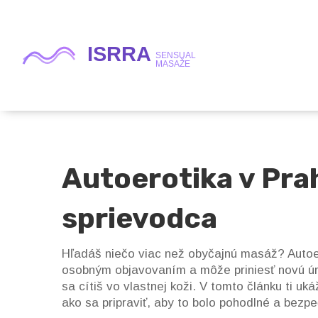
Autoerotika v Pra
sprievodca
Hľadáš niečo viac než obyčajnú masáž? Autoer
osobným objavovaním a môže priniesť novú úrov
sa cítiš vo vlastnej koži. V tomto článku ti u
ako sa pripraviť, aby to bolo pohodlné a bezp