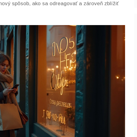
š nový spôsob, ako sa odreagovať a zároveň zblížiť