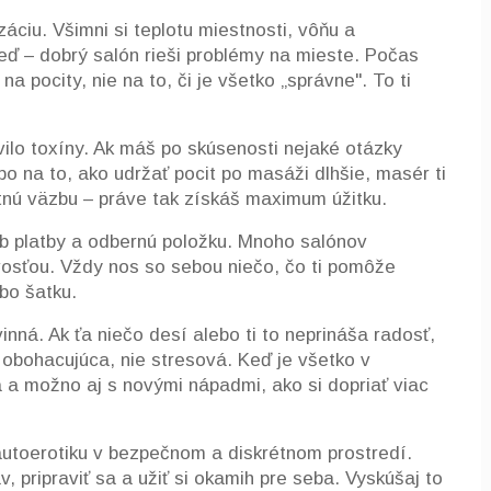
záciu. Všimni si teplotu miestnosti, vôňu a
eď – dobrý salón rieši problémy na mieste. Počas
 pocity, nie na to, či je všetko „správne". To ti
vilo toxíny. Ak máš po skúsenosti nejaké otázky
o na to, ako udržať pocit po masáži dlhšie, masér ti
ätnú väzbu – práve tak získáš maximum úžitku.
ob platby a odbernú položku. Mnoho salónov
osťou. Vždy nos so sebou niečo, čo ti pomôže
bo šatku.
inná. Ak ťa niečo desí alebo ti to neprináša radosť,
 obohacujúca, nie stresová. Keď je všetko v
 a možno aj s novými nápadmi, ako si dopriať viac
utoerotiku v bezpečnom a diskrétnom prostredí.
v, pripraviť sa a užiť si okamih pre seba. Vyskúšaj to