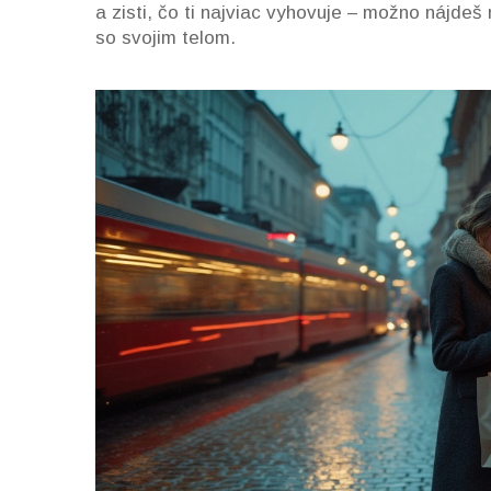
a zisti, čo ti najviac vyhovuje – možno nájde
so svojim telom.