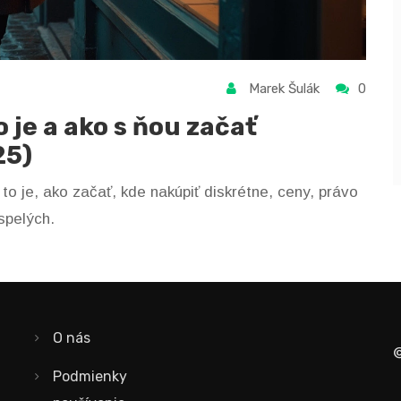
Marek Šulák
0
 je a ako s ňou začať
25)
to je, ako začať, kde nakúpiť diskrétne, ceny, právo
spelých.
O nás
©
Podmienky