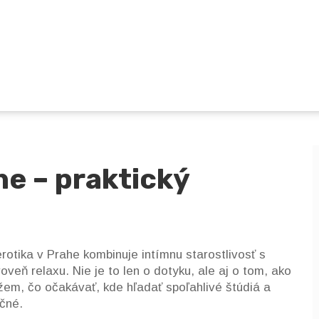
he – praktický
otika v Prahe kombinuje intímnu starostlivosť s
eň relaxu. Nie je to len o dotyku, ale aj o tom, ako
kážem, čo očakávať, kde hľadať spoľahlivé štúdiá a
ečné.