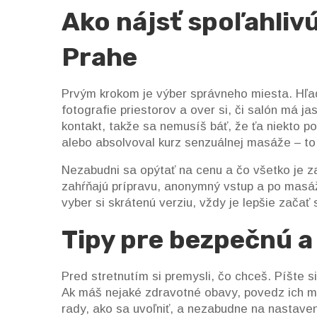
Ako nájsť spoľahliv
Prahe
Prvým krokom je výber správneho miesta. Hľada
fotografie priestorov a over si, či salón má j
kontakt, takže sa nemusíš báť, že ťa niekto po
alebo absolvoval kurz senzuálnej masáže – to j
Nezabudni sa opýtať na cenu a čo všetko je za
zahŕňajú prípravu, anonymný vstup a po masá
vyber si skrátenú verziu, vždy je lepšie začať
Tipy pre bezpečnú a
Pred stretnutím si premysli, čo chceš. Píšte 
Ak máš nejaké zdravotné obavy, povedz ich ma
rady, ako sa uvoľniť, a nezabudne na nastaven