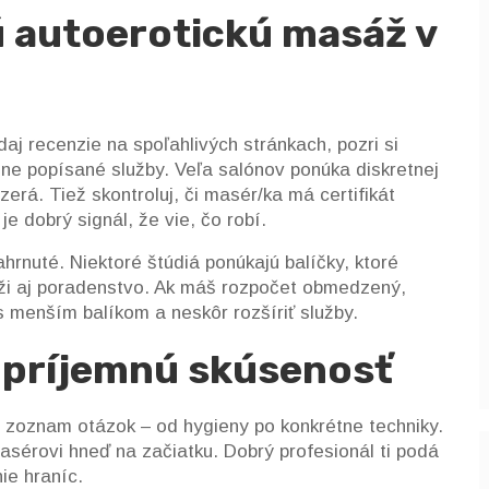
ú autoerotickú masáž v
j recenzie na spoľahlivých stránkach, pozri si
asne popísané služby. Veľa salónov ponúka diskretnej
zerá. Tiež skontroluj, či masér/ka má certifikát
e dobrý signál, že vie, čo robí.
hrnuté. Niektoré štúdiá ponúkajú balíčky, ktoré
ži aj poradenstvo. Ak máš rozpočet obmedzený,
 s menším balíkom a neskôr rozšíriť služby.
 príjemnú skúsenosť
si zoznam otázok – od hygieny po konkrétne techniky.
sérovi hneď na začiatku. Dobrý profesionál ti podá
ie hraníc.