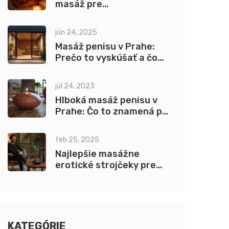
masáž pre
nezabudnuteľný zážitok
jún 24, 2025
Masáž penisu v Prahe:
Prečo to vyskúšať a čo
očakávať
júl 24, 2023
Hlboká masáž penisu v
Prahe: Čo to znamená pre
vás
feb 25, 2025
Najlepšie masážne
erotické strojčeky pre
mužov: Ako si vybrať?
KATEGÓRIE