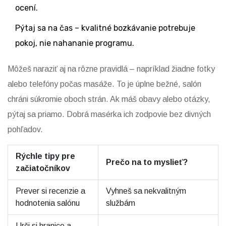
ocení.
Pýtaj sa na čas – kvalitné bozkávanie potrebuje
pokoj, nie nahananie programu.
Môžeš naraziť aj na rôzne pravidlá – napríklad žiadne fotky
alebo telefóny počas masáže. To je úplne bežné, salón
chráni súkromie oboch strán. Ak máš obavy alebo otázky,
pýtaj sa priamo. Dobrá masérka ich zodpovie bez divných
pohľadov.
Rýchle tipy pre
Prečo na to myslieť?
začiatočníkov
Prever si recenzie a
Vyhneš sa nekvalitným
hodnotenia salónu
službám
Urči si hranice a