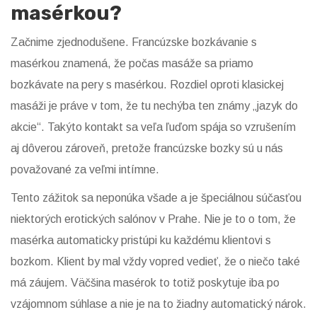
masérkou?
Začnime zjednodušene. Francúzske bozkávanie s
masérkou znamená, že počas masáže sa priamo
bozkávate na pery s masérkou. Rozdiel oproti klasickej
masáži je práve v tom, že tu nechýba ten známy „jazyk do
akcie“. Takýto kontakt sa veľa ľuďom spája so vzrušením
aj dôverou zároveň, pretože francúzske bozky sú u nás
považované za veľmi intímne.
Tento zážitok sa neponúka všade a je špeciálnou súčasťou
niektorých erotických salónov v Prahe. Nie je to o tom, že
masérka automaticky pristúpi ku každému klientovi s
bozkom. Klient by mal vždy vopred vedieť, že o niečo také
má záujem. Väčšina masérok to totiž poskytuje iba po
vzájomnom súhlase a nie je na to žiadny automatický nárok.