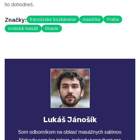
ho dohodneš.
Značky:
francúzske bozkávanie
masérka
Praha
erotická masáž
líbanie
Lukáš Jánošík
Som odborníkom na oblasť masážnych salónov.