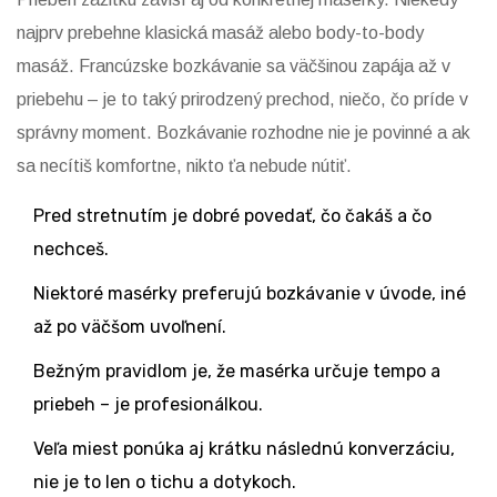
najprv prebehne klasická masáž alebo body-to-body
masáž. Francúzske bozkávanie sa väčšinou zapája až v
priebehu – je to taký prirodzený prechod, niečo, čo príde v
správny moment. Bozkávanie rozhodne nie je povinné a ak
sa necítiš komfortne, nikto ťa nebude nútiť.
Pred stretnutím je dobré povedať, čo čakáš a čo
nechceš.
Niektoré masérky preferujú bozkávanie v úvode, iné
až po väčšom uvoľnení.
Bežným pravidlom je, že masérka určuje tempo a
priebeh – je profesionálkou.
Veľa miest ponúka aj krátku následnú konverzáciu,
nie je to len o tichu a dotykoch.