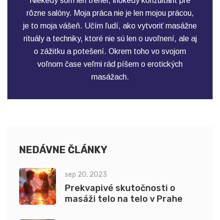
Niekedy som len tréner, inokedy konzultant pre
rôzne salóny. Moja práca nie je len mojou prácou,
je to moja vášeň. Učím ľudí, ako vytvoriť masážne
rituály a techniky, ktoré nie sú len o uvoľnení, ale aj
o zážitku a potešení. Okrem toho vo svojom
voľnom čase veľmi rád píšem o erotických
masážach.
NEDÁVNE ČLÁNKY
sep 20, 2023
Prekvapivé skutočnosti o
masáži telo na telo v Prahe