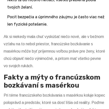
tvojich želaní.
Pocit bezpečia a úprimného záujmu je často viac než
len fyzické potešenie.
Ak si niekedy mala chuť vyskúšať niečo nové, ale v bežnom
vzťahu na to nebol priestor, francúzske bozkávanie s
masérkou môže byť príjemnou voľbou práve pre ženy, ktoré
chcú objaviť niečo výnimočné, a pritom mať všetko pevne
vo svojich rukách.
Fakty a mýty o francúzskom
bozkávaní s masérkou
Pri téme francúzskeho bozkávania s masérkou koluje kopec
poloprávd a predstáv, ktoré sa dosť líšia od reality. Poďme