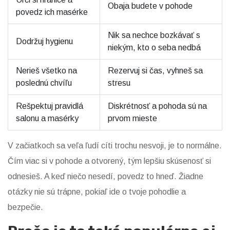
Obaja budete v pohode
povedz ich masérke
Nik sa nechce bozkávať s
Dodržuj hygienu
niekým, kto o seba nedbá
Nerieš všetko na
Rezervuj si čas, vyhneš sa
poslednú chvíľu
stresu
Rešpektuj pravidlá
Diskrétnosť a pohoda sú na
salonu a masérky
prvom mieste
V začiatkoch sa veľa ľudí cíti trochu nesvoji, je to normálne.
Čím viac si v pohode a otvorený, tým lepšiu skúsenosť si
odnesieš. A keď niečo nesedí, povedz to hneď. Žiadne
otázky nie sú trápne, pokiaľ ide o tvoje pohodlie a
bezpečie.