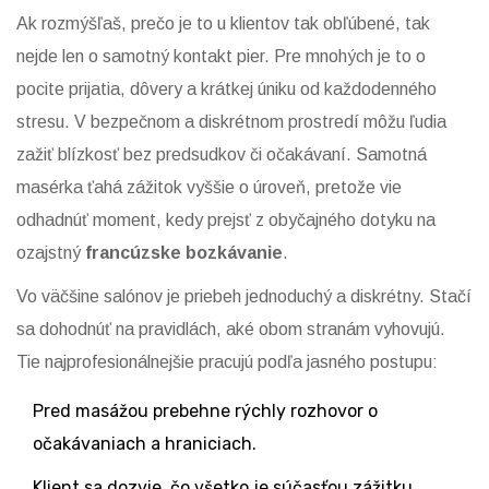
Ak rozmýšľaš, prečo je to u klientov tak obľúbené, tak
nejde len o samotný kontakt pier. Pre mnohých je to o
pocite prijatia, dôvery a krátkej úniku od každodenného
stresu. V bezpečnom a diskrétnom prostredí môžu ľudia
zažiť blízkosť bez predsudkov či očakávaní. Samotná
masérka ťahá zážitok vyššie o úroveň, pretože vie
odhadnúť moment, kedy prejsť z obyčajného dotyku na
ozajstný
francúzske bozkávanie
.
Vo väčšine salónov je priebeh jednoduchý a diskrétny. Stačí
sa dohodnúť na pravidlách, aké obom stranám vyhovujú.
Tie najprofesionálnejšie pracujú podľa jasného postupu:
Pred masážou prebehne rýchly rozhovor o
očakávaniach a hraniciach.
Klient sa dozvie, čo všetko je súčasťou zážitku,