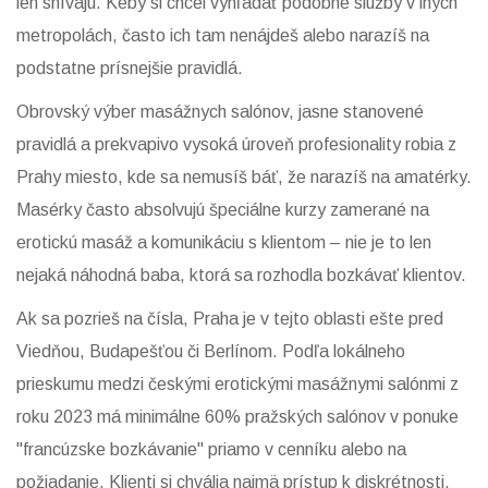
len snívajú. Keby si chcel vyhľadať podobné služby v iných
metropolách, často ich tam nenájdeš alebo narazíš na
podstatne prísnejšie pravidlá.
Obrovský výber masážnych salónov, jasne stanovené
pravidlá a prekvapivo vysoká úroveň profesionality robia z
Prahy miesto, kde sa nemusíš báť, že narazíš na amatérky.
Masérky často absolvujú špeciálne kurzy zamerané na
erotickú masáž a komunikáciu s klientom – nie je to len
nejaká náhodná baba, ktorá sa rozhodla bozkávať klientov.
Ak sa pozrieš na čísla, Praha je v tejto oblasti ešte pred
Viedňou, Budapešťou či Berlínom. Podľa lokálneho
prieskumu medzi českými erotickými masážnymi salónmi z
roku 2023 má minimálne 60% pražských salónov v ponuke
"francúzske bozkávanie" priamo v cenníku alebo na
požiadanie. Klienti si chvália najmä prístup k diskrétnosti,