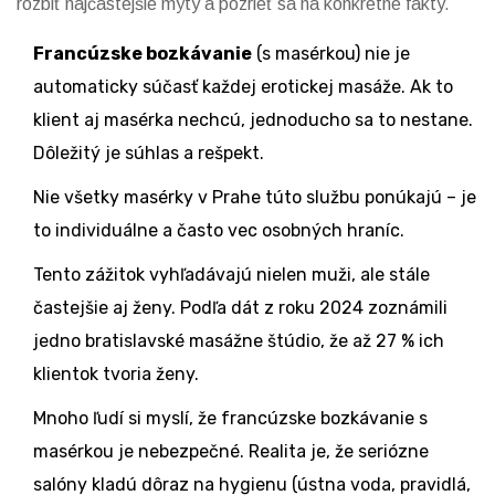
rozbiť najčastejšie mýty a pozrieť sa na konkrétne fakty.
Francúzske bozkávanie
(s masérkou) nie je
automaticky súčasť každej erotickej masáže. Ak to
klient aj masérka nechcú, jednoducho sa to nestane.
Dôležitý je súhlas a rešpekt.
Nie všetky masérky v Prahe túto službu ponúkajú – je
to individuálne a často vec osobných hraníc.
Tento zážitok vyhľadávajú nielen muži, ale stále
častejšie aj ženy. Podľa dát z roku 2024 zoznámili
jedno bratislavské masážne štúdio, že až 27 % ich
klientok tvoria ženy.
Mnoho ľudí si myslí, že francúzske bozkávanie s
masérkou je nebezpečné. Realita je, že seriózne
salóny kladú dôraz na hygienu (ústna voda, pravidlá,