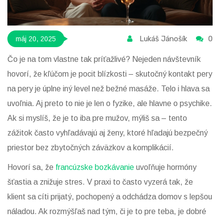
Lukáš Jánošík
0
máj 20, 2025
Čo je na tom vlastne tak príťažlivé? Nejeden návštevník
hovorí, že kľúčom je pocit blízkosti – skutočný kontakt pery
na pery je úplne iný level než bežné masáže. Telo i hlava sa
uvoľnia. Aj preto to nie je len o fyzike, ale hlavne o psychike.
Ak si myslíš, že je to iba pre mužov, mýliš sa – tento
zážitok často vyhľadávajú aj ženy, ktoré hľadajú bezpečný
priestor bez zbytočných záväzkov a komplikácií.
Hovorí sa, že
francúzske bozkávanie
uvoľňuje hormóny
šťastia a znižuje stres. V praxi to často vyzerá tak, že
klient sa cíti prijatý, pochopený a odchádza domov s lepšou
náladou. Ak rozmýšľaš nad tým, či je to pre teba, je dobré