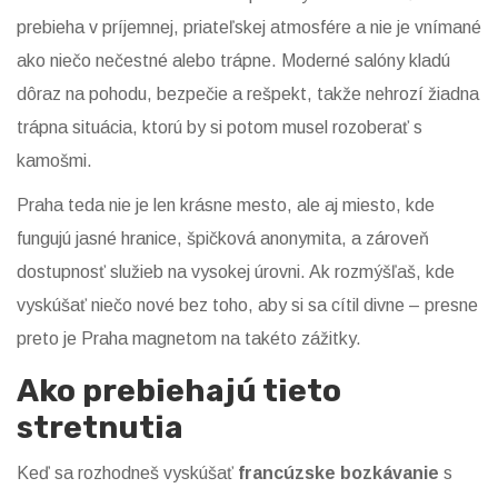
prebieha v príjemnej, priateľskej atmosfére a nie je vnímané
ako niečo nečestné alebo trápne. Moderné salóny kladú
dôraz na pohodu, bezpečie a rešpekt, takže nehrozí žiadna
trápna situácia, ktorú by si potom musel rozoberať s
kamošmi.
Praha teda nie je len krásne mesto, ale aj miesto, kde
fungujú jasné hranice, špičková anonymita, a zároveň
dostupnosť služieb na vysokej úrovni. Ak rozmýšľaš, kde
vyskúšať niečo nové bez toho, aby si sa cítil divne – presne
preto je Praha magnetom na takéto zážitky.
Ako prebiehajú tieto
stretnutia
Keď sa rozhodneš vyskúšať
francúzske bozkávanie
s