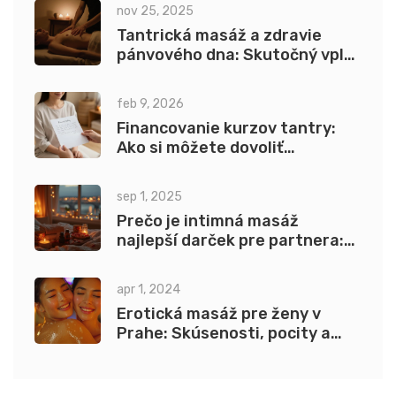
nov 25, 2025
Tantrická masáž a zdravie
pánvového dna: Skutočný vplyv
na kontinenciu
feb 9, 2026
Financovanie kurzov tantry:
Ako si môžete dovoliť
štipendium, splátky alebo
zmeniť rozpočet
sep 1, 2025
Prečo je intimná masáž
najlepší darček pre partnera:
zmyselný a premyslený nápad
apr 1, 2024
Erotická masáž pre ženy v
Prahe: Skúsenosti, pocity a
tipy