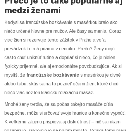
Prečo je to také populárne aj
medzi ženami
Kedysi sa francúzske bozkávanie s masérkou bralo ako
niečo určené hlavne pre mužov. Ale časy sa menia. Čoraz
viac žien si rezervuje tento zážitok v Prahe a veľa
prevádzok to má priamo v cenníku. Prečo? Ženy majú
často chuť uniknúť rutine a dopriať si niečo, čo je nielen
fyzicky príjemné, ale aj emocionálne povzbudzujúce. Ak si
myslíš, že
francúzske bozkávanie
s masérkou je divné
alebo tabu, skús sa na to pozrieť očami žien, ktoré chcú
niečo viac než len klasickú relaxačnú masáž.
Mnohé ženy tvrdia, že sa počas takejto masáže cítia
bezpečne, môžu si určovať svoje hranice a konečne vypnúť.
K veľkému záujmu prispieva aj diskrétnosť – nič sa nikam
nezapisuje, súkromie je na prvom mieste. Vďaka tomu majú