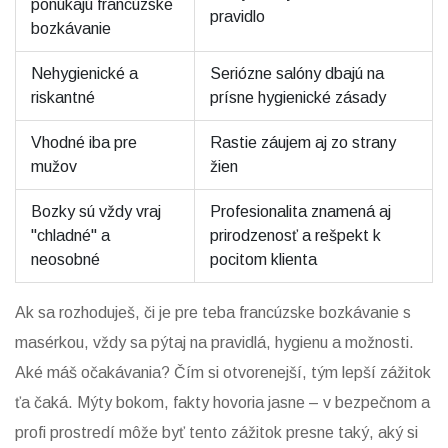
ponúkajú francúzske
pravidlo
bozkávanie
Nehygienické a
Seriózne salóny dbajú na
riskantné
prísne hygienické zásady
Vhodné iba pre
Rastie záujem aj zo strany
mužov
žien
Bozky sú vždy vraj
Profesionalita znamená aj
"chladné" a
prirodzenosť a rešpekt k
neosobné
pocitom klienta
Ak sa rozhoduješ, či je pre teba francúzske bozkávanie s
masérkou, vždy sa pýtaj na pravidlá, hygienu a možnosti.
Aké máš očakávania? Čím si otvorenejší, tým lepší zážitok
ťa čaká. Mýty bokom, fakty hovoria jasne – v bezpečnom a
profi prostredí môže byť tento zážitok presne taký, aký si