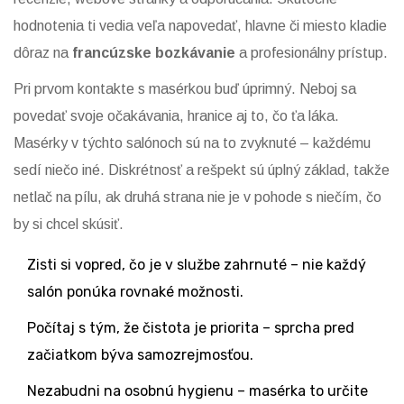
hodnotenia ti vedia veľa napovedať, hlavne či miesto kladie
dôraz na
francúzske bozkávanie
a profesionálny prístup.
Pri prvom kontakte s masérkou buď úprimný. Neboj sa
povedať svoje očakávania, hranice aj to, čo ťa láka.
Masérky v týchto salónoch sú na to zvyknuté – každému
sedí niečo iné. Diskrétnosť a rešpekt sú úplný základ, takže
netlač na pílu, ak druhá strana nie je v pohode s niečím, čo
by si chcel skúsiť.
Zisti si vopred, čo je v službe zahrnuté – nie každý
salón ponúka rovnaké možnosti.
Počítaj s tým, že čistota je priorita – sprcha pred
začiatkom býva samozrejmosťou.
Nezabudni na osobnú hygienu – masérka to určite