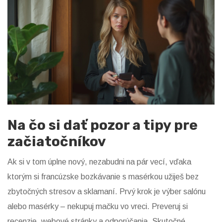
Na čo si dať pozor a tipy pre
začiatočníkov
Ak si v tom úplne nový, nezabudni na pár vecí, vďaka
ktorým si francúzske bozkávanie s masérkou užiješ bez
zbytočných stresov a sklamaní. Prvý krok je výber salónu
alebo masérky – nekupuj mačku vo vreci. Preveruj si
recenzie, webové stránky a odporúčania. Skutočné