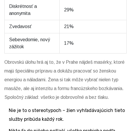
Diskrétnosť a
29%
anonymita
Zvedavosť
21%
Sebevedomie, nový
17%
zážitok
Obrovskú úlohu hrá aj to, že v Prahe nájdeš masérky, ktoré
majú špeciálnu prípravu a dokážu pracovať so ženskou
energiou a náladami. Žena si tak môže vybrať nielen typ
masáže, ale aj intenzitu a formu francúzskeho bozkávania.
Spoločný základ: všetko je dobrovoľné a bez tlaku.
Nie je to o stereotypoch – žien vyhľadávajúcich tieto
služby pribúda každý rok.
Nikto ťa do ničoho netlačí, všetko prebieha podľa