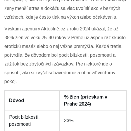
ženy menší stres a dokážu sa viac uvoľniť ako v bežných
vzťahoch, kde je často tlak na výkon alebo očakávania.
Výskum agentúry Aktuálně.cz z roku 2024 ukázal, že až
38% žien vo veku 25-40 rokov v Prahe už aspoň raz skúsilo
erotickú masáž alebo o nej vážne premýšľa. Každá tretia
potvrdila, že dôvodom bol pocit blízkosti, pozornosti a
zážitok bez zbytočných záväzkov. Pre niektoré ide o
spôsob, ako si zvýšiť sebavedomie a obnoviť vnútorný
pokoj.
% žien (prieskum v
Dôvod
Prahe 2024)
Pocit blízkosti,
33%
pozornosti