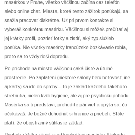
masérkou v Prahe, všetko väčšinou začína cez telefón
alebo online chat. Miesta, ktoré tento zážitok ponúkajú, sa
snažia pracovať diskrétne. Už pri prvom kontakte si
vyberáš konkrétnu masérku. Väčšinou si môžeš prečítať aj
jej krátky profil, pozrieť fotky a zistiť, aký typ služieb
ponúka. Nie všetky masérky francúzske bozkávanie robia,
preto sa to vždy rieši dopredu.
Po príchode na miesto väčšinou čaká čisté a útulné
prostredie. Po zaplatení (niektoré salóny berú hotovosť, iné
aj karty) sa ide do sprchy – to je základ každého takéhoto
stretnutia, nielen kvôli hygiene, ale aj pre psychickú pohodu.
Masérka sa ti predstaví, prehodíte pár viet a opýta sa, čo
očakávaš. Je bežné dohodnúť si hranice a priebeh. Stále
platí, že obojstranný súhlas je základ.
Priebeh zážitku závisí aj od konkrétnej masérky. Niekedy