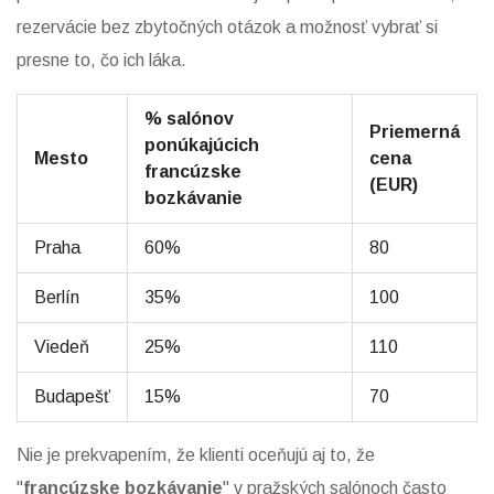
rezervácie bez zbytočných otázok a možnosť vybrať si
presne to, čo ich láka.
% salónov
Priemerná
ponúkajúcich
Mesto
cena
francúzske
(EUR)
bozkávanie
Praha
60%
80
Berlín
35%
100
Viedeň
25%
110
Budapešť
15%
70
Nie je prekvapením, že klienti oceňujú aj to, že
"
francúzske bozkávanie
" v pražských salónoch často