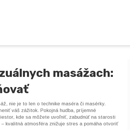
nzuálnych masážach:
ňovať
áž, nie je to len o technike maséra či masérky.
meniť váš zážitok. Pokojná hudba, príjemné
iestor, kde sa môžete uvoľniť, zabudnúť na starosti
ka – kvalitná atmosféra znižuje stres a pomáha otvoriť