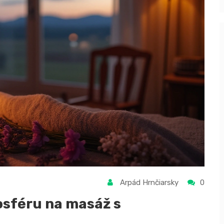
Arpád Hrnčiarsky
0
osféru na masáž s