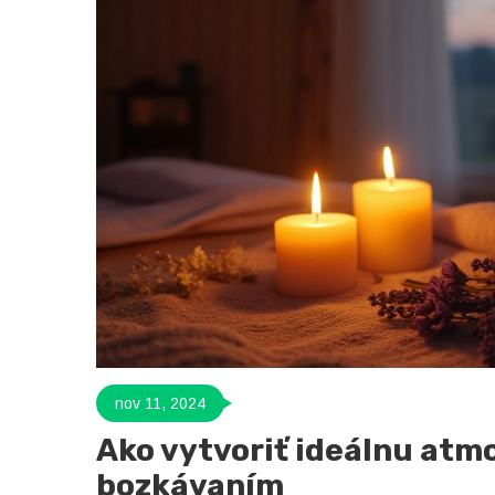
nov 11, 2024
Ako vytvoriť ideálnu atm
bozkávaním