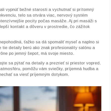
ali vypnúť bežné starosti a vychutnať si prítomný
ekvenciu, telo sa otvára viac, nervový systém
intenzívnejšie pocity počas masáže. Aj pri masáži s
 lepší kontakt a dôveru v prostredie, čo zážitok
nepohodlná, ťažko sa dá spomaliť myseľ a naplno si
 tie detaily berú ako znak profesionality salónu a
vône po jemný šepot, má svoje miesto.
e sa pýtať na detaily a prezrieť si priestor vopred.
ú atmosféru, pomôžu vám sviečky, príjemná hudba a
 nechať sa viesť príjemným dotykom.