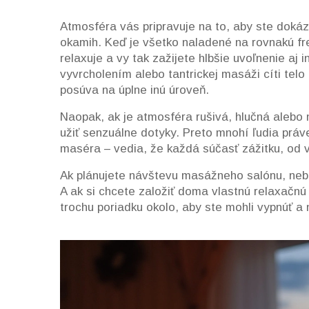
Atmosféra vás pripravuje na to, aby ste dokáz
okamih. Keď je všetko naladené na rovnakú fr
relaxuje a vy tak zažijete hlbšie uvoľnenie aj 
vyvrcholením alebo tantrickej masáži cíti telo
posúva na úplne inú úroveň.
Naopak, ak je atmosféra rušivá, hlučná alebo 
užiť senzuálne dotyky. Preto mnohí ľudia práve
maséra – vedia, že každá súčasť zážitku, od 
Ak plánujete návštevu masážneho salónu, nebojt
A ak si chcete založiť doma vlastnú relaxačn
trochu poriadku okolo, aby ste mohli vypnúť a