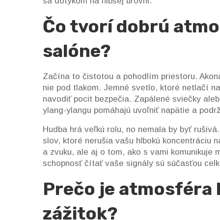
sa dotykom na hlbšej úrovni.
Čo tvorí dobrú atm
salóne?
Začína to čistotou a pohodlím priestoru. Akoná
nie pod tlakom. Jemné svetlo, ktoré netlačí na
navodiť pocit bezpečia. Zapálené sviečky aleb
ylang-ylangu pomáhajú uvoľniť napätie a podrž
Hudba hrá veľkú rolu, no nemala by byť rušivá
slov, ktoré nerušia vašu hlbokú koncentráciu na
a zvuku, ale aj o tom, ako s vami komunikuje 
schopnosť čítať vaše signály sú súčasťou cel
Prečo je atmosféra 
zážitok?