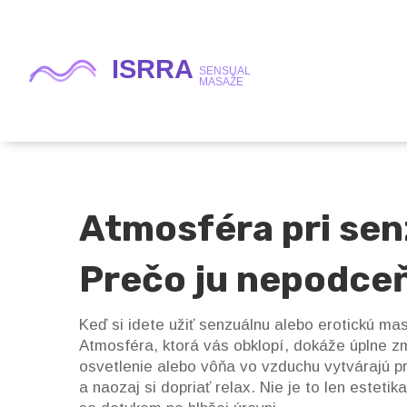
Atmosféra pri se
Prečo ju nepodce
Keď si idete užiť senzuálnu alebo erotickú mas
Atmosféra, ktorá vás obklopí, dokáže úplne z
osvetlenie alebo vôňa vo vzduchu vytvárajú pr
a naozaj si dopriať relax. Nie je to len esteti