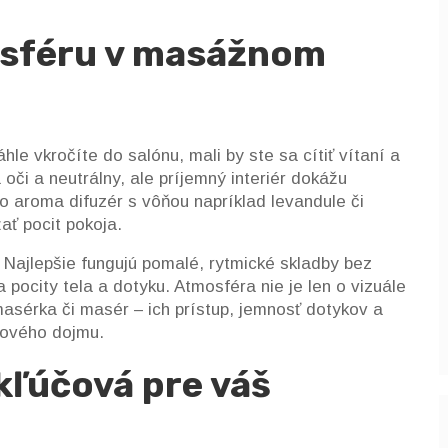
osféru v masážnom
hle vkročíte do salónu, mali by ste sa cítiť vítaní a
 oči a neutrálny, ale príjemný interiér dokážu
o aroma difuzér s vôňou napríklad levandule či
ať pocit pokoja.
. Najlepšie fungujú pomalé, rytmické skladby bez
 pocity tela a dotyku. Atmosféra nie je len o vizuále
masérka či masér – ich prístup, jemnosť dotykov a
kového dojmu.
kľúčová pre váš