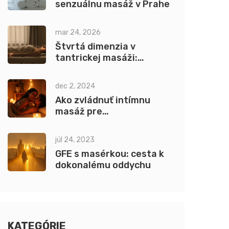
senzuálnu masáž v Prahe
mar 24, 2026
Štvrtá dimenzia v
tantrickej masáži:
Symbolika a zažitie
dec 2, 2024
Ako zvládnuť intímnu
masáž pre
nezabudnuteľný zážitok
júl 24, 2023
GFE s masérkou: cesta k
dokonalému oddychu
KATEGÓRIE