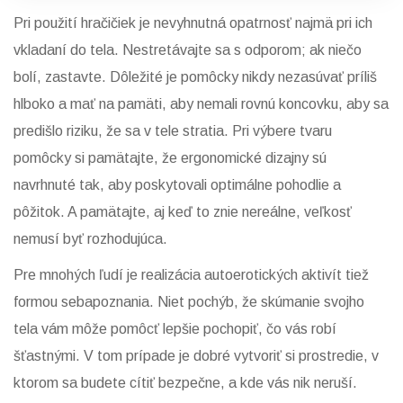
Pri použití hračičiek je nevyhnutná opatrnosť najmä pri ich
vkladaní do tela. Nestretávajte sa s odporom; ak niečo
bolí, zastavte. Dôležité je pomôcky nikdy nezasúvať príliš
hlboko a mať na pamäti, aby nemali rovnú koncovku, aby sa
predišlo riziku, že sa v tele stratia. Pri výbere tvaru
pomôcky si pamätajte, že ergonomické dizajny sú
navrhnuté tak, aby poskytovali optimálne pohodlie a
pôžitok. A pamätajte, aj keď to znie nereálne, veľkosť
nemusí byť rozhodujúca.
Pre mnohých ľudí je realizácia autoerotických aktivít tiež
formou sebapoznania. Niet pochýb, že skúmanie svojho
tela vám môže pomôcť lepšie pochopiť, čo vás robí
šťastnými. V tom prípade je dobré vytvoriť si prostredie, v
ktorom sa budete cítiť bezpečne, a kde vás nik neruší.