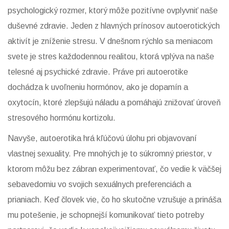
psychologický rozmer, ktorý môže pozitívne ovplyvniť naše
duševné zdravie. Jeden z hlavných prínosov autoerotických
aktivít je zníženie stresu. V dnešnom rýchlo sa meniacom
svete je stres každodennou realitou, ktorá vplýva na naše
telesné aj psychické zdravie. Práve pri autoerotike
dochádza k uvoľneniu hormónov, ako je dopamín a
oxytocín, ktoré zlepšujú náladu a pomáhajú znižovať úroveň
stresového hormónu kortizolu.
Navyše, autoerotika hrá kľúčovú úlohu pri objavovaní
vlastnej sexuality. Pre mnohých je to súkromný priestor, v
ktorom môžu bez zábran experimentovať, čo vedie k väčšej
sebavedomiu vo svojich sexuálnych preferenciách a
prianiach. Keď človek vie, čo ho skutočne vzrušuje a prináša
mu potešenie, je schopnejší komunikovať tieto potreby