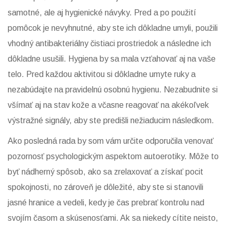
samotné, ale aj hygienické návyky. Pred a po použití
pomôcok je nevyhnutné, aby ste ich dôkladne umyli, použili
vhodný antibakteriálny čistiaci prostriedok a následne ich
dôkladne usušili. Hygiena by sa mala vzťahovať aj na vaše
telo. Pred každou aktivitou si dôkladne umyte ruky a
nezabúdajte na pravidelnú osobnú hygienu. Nezabudnite si
všímať aj na stav kože a včasne reagovať na akékoľvek
výstražné signály, aby ste predišli nežiaducim následkom.
Ako posledná rada by som vám určite odporučila venovať
pozornosť psychologickým aspektom autoerotiky. Môže to
byť nádherný spôsob, ako sa zrelaxovať a získať pocit
spokojnosti, no zároveň je dôležité, aby ste si stanovili
jasné hranice a vedeli, kedy je čas prebrať kontrolu nad
svojím časom a skúsenosťami. Ak sa niekedy cítite neisto,