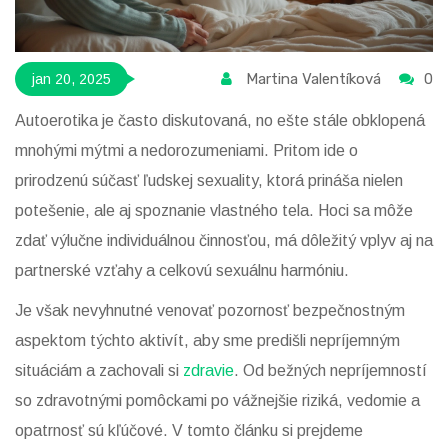
Martina Valentíková
0
jan 20, 2025
Autoerotika je často diskutovaná, no ešte stále obklopená
mnohými mýtmi a nedorozumeniami. Pritom ide o
prirodzenú súčasť ľudskej sexuality, ktorá prináša nielen
potešenie, ale aj spoznanie vlastného tela. Hoci sa môže
zdať výlučne individuálnou činnosťou, má dôležitý vplyv aj na
partnerské vzťahy a celkovú sexuálnu harmóniu.
Je však nevyhnutné venovať pozornosť bezpečnostným
aspektom týchto aktivít, aby sme predišli nepríjemným
situáciám a zachovali si
zdravie
. Od bežných nepríjemností
so zdravotnými pomôckami po vážnejšie riziká, vedomie a
opatrnosť sú kľúčové. V tomto článku si prejdeme