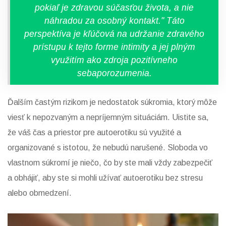
pokiaľ je zdravou súčasťou života, a nie
náhradou za osobný kontakt." Táto
perspektíva je kľúčová na udržanie zdravého
prístupu k tejto forme intimity a jej plným
využitím ako zdroja pozitívneho
sebaporozumenia.
Ďalším častým rizikom je nedostatok súkromia, ktorý môže
viesť k nepozvaným a nepríjemným situáciám. Uistite sa,
že váš čas a priestor pre autoerotiku sú využité a
organizované s istotou, že nebudú narušené. Sloboda vo
vlastnom súkromí je niečo, čo by ste mali vždy zabezpečiť
a obhájiť, aby ste si mohli užívať autoerotiku bez stresu
alebo obmedzení.