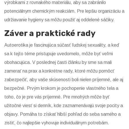
výrobkami z rovnakého materiálu, aby sa zabránilo
potenciálnym chemickým reakciám. Pre lepšiu organizáciu a
udržiavanie hygieny sa môžu použiť aj oddelené sáčiky.
Záver a praktické rady
Autoerotika je fascinujúca súčasť ľudskej sexuality, a keď
sa k tejto téme pristupuje uvedomelo, môže byť veľmi
obohacujúca. V poslednej časti článku by sme sa mali
zamerať na prax a konkrétne rady, ktoré môžu pomôcť
zabezpečiť, aby vaše skúsenosti boli nielen príjemné, ale aj
bezpečné. Prvým krokom je pochopenie vlastného tela a
toho, čo je pre vás príjemné. Pre mnohých môže byť
užitočné viesť si denník, kde zaznamenávajú svoje pocity a
objavy. Pomáha to získať hlbší pohľad do seba samého a
zistiť, čo najlepšie vyhovuje individuálnym potrebám.