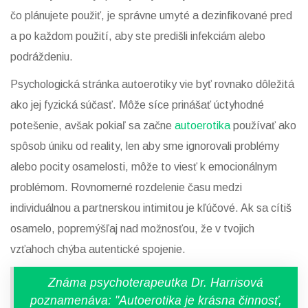
čo plánujete použiť, je správne umyté a dezinfikované pred
a po každom použití, aby ste predišli infekciám alebo
podráždeniu.
Psychologická stránka autoerotiky vie byť rovnako dôležitá
ako jej fyzická súčasť. Môže síce prinášať úctyhodné
potešenie, avšak pokiaľ sa začne
autoerotika
používať ako
spôsob úniku od reality, len aby sme ignorovali problémy
alebo pocity osamelosti, môže to viesť k emocionálnym
problémom. Rovnomerné rozdelenie času medzi
individuálnou a partnerskou intimitou je kľúčové. Ak sa cítiš
osamelo, popremýšľaj nad možnosťou, že v tvojich
vzťahoch chýba autentické spojenie.
Známa psychoterapeutka Dr. Harrisová
poznamenáva: "Autoerotika je krásna činnosť,