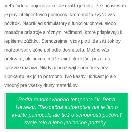
Veľa ľudí sa bojí inovácií, ale realita je taká, že súčasný trh
je plný inteligentných pomôcok, ktoré môžu zvýšiť váš
pôžitok. Napríklad stimulátory s funkciou ohrevu alebo
masážne prístroje s rôznymi režimami, ktoré prispievajú k
lepšiemu zážitku. Samozrejme, vždy platí, že zážitok by
mal zotrvať v zóne pohodlia dopriateľa. Možno vás
prekvapí, ale hoci to môže znieť ako klišé: pozor na
správne mazivá. Nikdy nepoužívajte pomôcky bez
lubrikantu, ak je to potrebné. Nie každý lubrikant je ale
vhodný pre všetky druhy materiálov.
Podľa renomovaného terapeuta Dr. Petra
Havelku, "Bezpečná autoerotika nie je len o
kvalite pomôcok, ale tiež o schopnosti počúvať
svoje telo a jeho jedinečné potreby."