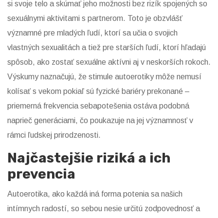
si svoje telo a skúmať jeho možnosti bez rizík spojených so
sexuálnymi aktivitami s partnerom. Toto je obzvlášť
významné pre mladých ľudí, ktorí sa učia o svojich
vlastných sexualitách a tiež pre starších ľudí, ktorí hľadajú
spôsob, ako zostať sexuálne aktívni aj v neskorších rokoch.
Výskumy naznačujú, že stimule autoerotiky môže nemusí
kolísať s vekom pokiaľ sú fyzické bariéry prekonané –
priemerná frekvencia sebapotešenia ostáva podobná
naprieč generáciami, čo poukazuje na jej významnosť v
rámci ľudskej prirodzenosti.
Najčastejšie riziká a ich
prevencia
Autoerotika, ako každá iná forma potenia sa našich
intímnych radostí, so sebou nesie určitú zodpovednosť a