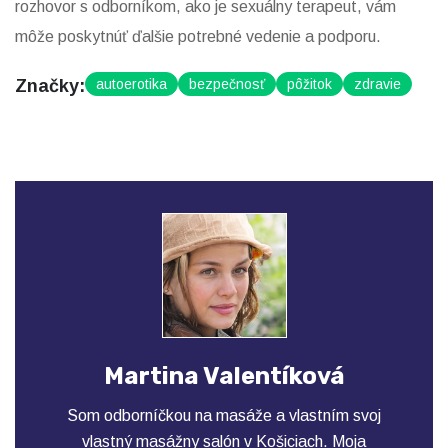
rozhovor s odborníkom, ako je sexuálny terapeut, vám
môže poskytnúť ďalšie potrebné vedenie a podporu.
Značky:
autoerotika
bezpečnosť
pôžitok
zdravie
Martina Valentíková
Som odborníčkou na masáže a vlastním svoj
vlastný masážny salón v Košiciach. Moja