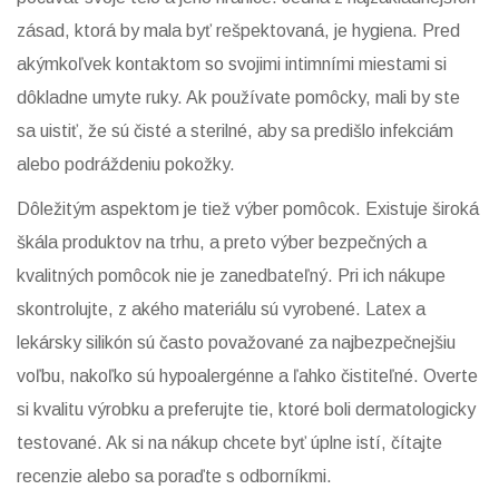
zásad, ktorá by mala byť rešpektovaná, je hygiena. Pred
akýmkoľvek kontaktom so svojimi intimními miestami si
dôkladne umyte ruky. Ak používate pomôcky, mali by ste
sa uistiť, že sú čisté a sterilné, aby sa predišlo infekciám
alebo podráždeniu pokožky.
Dôležitým aspektom je tiež výber pomôcok. Existuje široká
škála produktov na trhu, a preto výber bezpečných a
kvalitných pomôcok nie je zanedbateľný. Pri ich nákupe
skontrolujte, z akého materiálu sú vyrobené. Latex a
lekársky silikón sú často považované za najbezpečnejšiu
voľbu, nakoľko sú hypoalergénne a ľahko čistiteľné. Overte
si kvalitu výrobku a preferujte tie, ktoré boli dermatologicky
testované. Ak si na nákup chcete byť úplne istí, čítajte
recenzie alebo sa poraďte s odborníkmi.