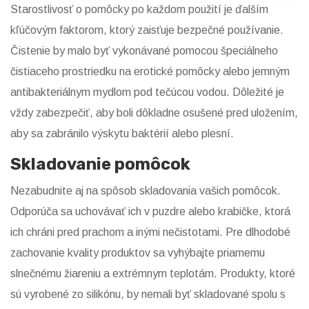
Starostlivosť o pomôcky po každom použití je ďalším
kľúčovým faktorom, ktorý zaisťuje bezpečné používanie.
Čistenie by malo byť vykonávané pomocou špeciálneho
čistiaceho prostriedku na erotické pomôcky alebo jemným
antibakteriálnym mydlom pod tečúcou vodou. Dôležité je
vždy zabezpečiť, aby boli dôkladne osušené pred uložením,
aby sa zabránilo výskytu baktérií alebo plesní.
Skladovanie pomôcok
Nezabudnite aj na spôsob skladovania vašich pomôcok.
Odporúča sa uchovávať ich v puzdre alebo krabičke, ktorá
ich chráni pred prachom a inými nečistotami. Pre dlhodobé
zachovanie kvality produktov sa vyhýbajte priamemu
slnečnému žiareniu a extrémnym teplotám. Produkty, ktoré
sú vyrobené zo silikónu, by nemali byť skladované spolu s