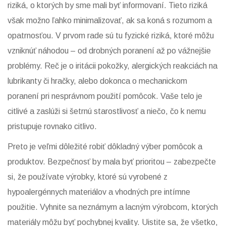
riziká, o ktorých by sme mali byť informovaní. Tieto riziká
však možno ľahko minimalizovať, ak sa koná s rozumom a
opatrnosťou. V prvom rade sú tu fyzické riziká, ktoré môžu
vzniknúť náhodou – od drobných poranení až po vážnejšie
problémy. Reč je o iritácii pokožky, alergických reakciách na
lubrikanty či hračky, alebo dokonca o mechanickom
poranení pri nesprávnom použití pomôcok. Vaše telo je
citlivé a zaslúži si šetrnú starostlivosť a niečo, čo k nemu
pristupuje rovnako citlivo.
Preto je veľmi dôležité robiť dôkladný výber pomôcok a
produktov. Bezpečnosť by mala byť prioritou – zabezpečte
si, že používate výrobky, ktoré sú vyrobené z
hypoalergénnych materiálov a vhodných pre intímne
použitie. Vyhnite sa neznámym a lacným výrobcom, ktorých
materiály môžu byť pochybnej kvality. Uistite sa, že všetko,