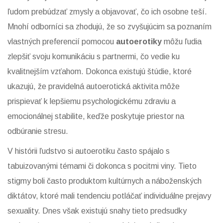
ľudom prebúdzať zmysly a objavovať, čo ich osobne teší.
Mnohí odborníci sa zhodujú, že so zvyšujúcim sa poznaním
vlastných preferencií pomocou
autoerotiky
môžu ľudia
zlepšiť svoju komunikáciu s partnermi, čo vedie ku
kvalitnejším vzťahom. Dokonca existujú štúdie, ktoré
ukazujú, že pravidelná autoerotická aktivita môže
prispievať k lepšiemu psychologickému zdraviu a
emocionálnej stabilite, keďže poskytuje priestor na
odbúranie stresu.
V histórii ľudstvo si autoerotiku často spájalo s
tabuizovanými témami či dokonca s pocitmi viny. Tieto
stigmy boli často produktom kultúrnych a náboženských
diktátov, ktoré mali tendenciu potláčať individuálne prejavy
sexuality. Dnes však existujú snahy tieto predsudky