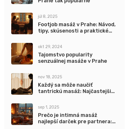
Prahe tak populárne
júl 8, 2025
Footjob masáž v Prahe: Návod,
tipy, skúsenosti a praktické
rady
okt 29, 2024
Tajomstvo popularity
senzuálnej masáže v Prahe
nov 18, 2025
Každý sa môže naučiť
tantrickú masáž: Najčastejšie
otázky a ako začať správne
sep 1, 2025
Prečo je intimná masáž
najlepší darček pre partnera:
zmyselný a premyslený nápad