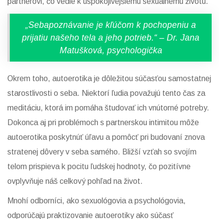
partnerovi, čo vedie k uspokojivejšiemu sexuálnemu životu.
„Sebapoznávanie je kľúčom k pochopeniu a
prijatiu našeho tela a jeho potrieb.“ – Dr. Jana
Matušková, psychologička
Okrem toho, autoerotika je dôležitou súčasťou samostatnej
starostlivosti o seba. Niektorí ľudia považujú tento čas za
meditáciu, ktorá im pomáha študovať ich vnútorné potreby.
Dokonca aj pri problémoch s partnerskou intimitou môže
autoerotika poskytnúť úľavu a pomôcť pri budovaní znova
stratenej dôvery v seba samého. Bližší vzťah so svojím
telom prispieva k pocitu ľudskej hodnoty, čo pozitívne
ovplyvňuje náš celkový pohľad na život.
Mnohí odborníci, ako sexuológovia a psychológovia,
odporúčajú praktizovanie autoerotiky ako súčasť