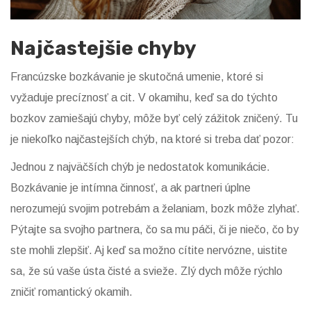
Najčastejšie chyby
Francúzske bozkávanie je skutočná umenie, ktoré si
vyžaduje precíznosť a cit. V okamihu, keď sa do týchto
bozkov zamiešajú chyby, môže byť celý zážitok zničený. Tu
je niekoľko najčastejších chýb, na ktoré si treba dať pozor:
Jednou z najväčších chýb je nedostatok komunikácie.
Bozkávanie je intímna činnosť, a ak partneri úplne
nerozumejú svojim potrebám a želaniam, bozk môže zlyhať.
Pýtajte sa svojho partnera, čo sa mu páči, či je niečo, čo by
ste mohli zlepšiť. Aj keď sa možno cítite nervózne, uistite
sa, že sú vaše ústa čisté a svieže. Zlý dych môže rýchlo
zničiť romantický okamih.