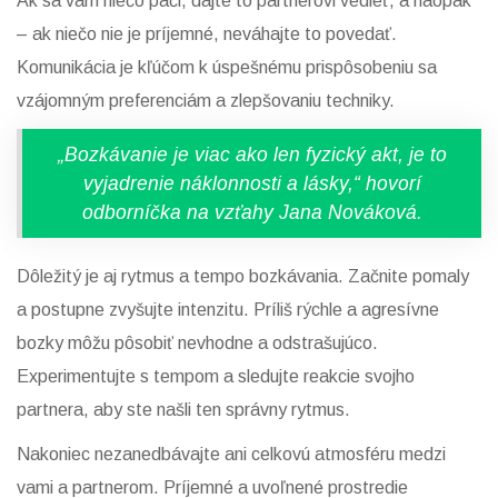
Ak sa vám niečo páči, dajte to partnerovi vedieť, a naopak
– ak niečo nie je príjemné, neváhajte to povedať.
Komunikácia je kľúčom k úspešnému prispôsobeniu sa
vzájomným preferenciám a zlepšovaniu techniky.
„Bozkávanie je viac ako len fyzický akt, je to
vyjadrenie náklonnosti a lásky,“ hovorí
odborníčka na vzťahy Jana Nováková.
Dôležitý je aj rytmus a tempo bozkávania. Začnite pomaly
a postupne zvyšujte intenzitu. Príliš rýchle a agresívne
bozky môžu pôsobiť nevhodne a odstrašujúco.
Experimentujte s tempom a sledujte reakcie svojho
partnera, aby ste našli ten správny rytmus.
Nakoniec nezanedbávajte ani celkovú atmosféru medzi
vami a partnerom. Príjemné a uvoľnené prostredie