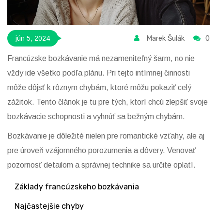
Marek Šulák
0
jún 5, 2024
Francúzske bozkávanie má nezameniteľný šarm, no nie
vždy ide všetko podľa plánu. Pri tejto intímnej činnosti
môže dôjsť k rôznym chybám, ktoré môžu pokaziť celý
zážitok. Tento článok je tu pre tých, ktorí chcú zlepšiť svoje
bozkávacie schopnosti a vyhnúť sa bežným chybám.
Bozkávanie je dôležité nielen pre romantické vzťahy, ale aj
pre úroveň vzájomného porozumenia a dôvery. Venovať
pozornosť detailom a správnej technike sa určite oplatí.
Základy francúzskeho bozkávania
Najčastejšie chyby