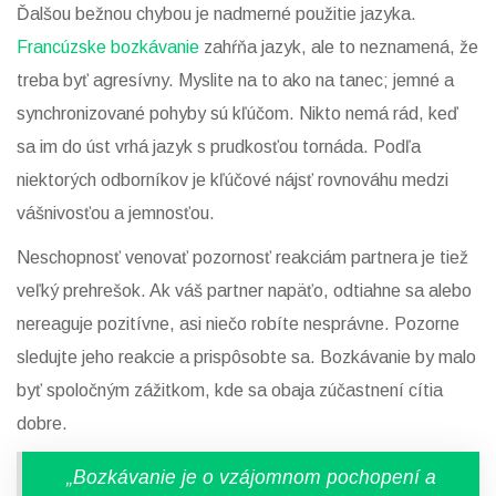
Ďalšou bežnou chybou je nadmerné použitie jazyka.
Francúzske bozkávanie
zahŕňa jazyk, ale to neznamená, že
treba byť agresívny. Myslite na to ako na tanec; jemné a
synchronizované pohyby sú kľúčom. Nikto nemá rád, keď
sa im do úst vrhá jazyk s prudkosťou tornáda. Podľa
niektorých odborníkov je kľúčové nájsť rovnováhu medzi
vášnivosťou a jemnosťou.
Neschopnosť venovať pozornosť reakciám partnera je tiež
veľký prehrešok. Ak váš partner napäťo, odtiahne sa alebo
nereaguje pozitívne, asi niečo robíte nesprávne. Pozorne
sledujte jeho reakcie a prispôsobte sa. Bozkávanie by malo
byť spoločným zážitkom, kde sa obaja zúčastnení cítia
dobre.
„Bozkávanie je o vzájomnom pochopení a