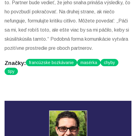
to. Partner bude vedieť, že jeho snaha prináša výsledky, čo
ho povzbudí pokračovať. Na druhej strane, ak niečo
nefunguje, formulujte kritiku citlivo. Môžete povedať: „Páči
sa mi, keď robíš toto, ale ešte viac by sa mi páčilo, keby si
skúsil/skúsila tamto.“ Podobná forma komunikácie vytvára
pozitívne prostredie pre oboch partnerov.
Značky:
francúzske bozkávanie
masérka
chyby
tipy