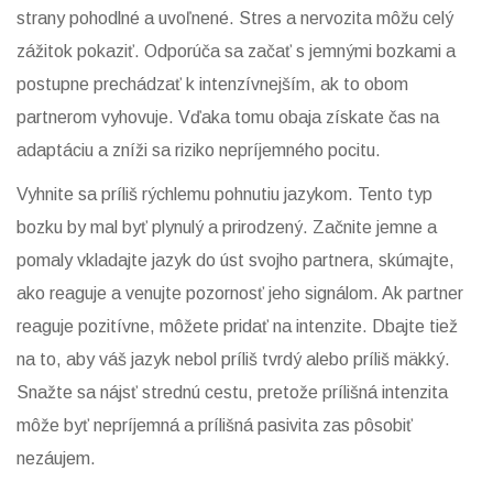
strany pohodlné a uvoľnené. Stres a nervozita môžu celý
zážitok pokaziť. Odporúča sa začať s jemnými bozkami a
postupne prechádzať k intenzívnejším, ak to obom
partnerom vyhovuje. Vďaka tomu obaja získate čas na
adaptáciu a zníži sa riziko nepríjemného pocitu.
Vyhnite sa príliš rýchlemu pohnutiu jazykom. Tento typ
bozku by mal byť plynulý a prirodzený. Začnite jemne a
pomaly vkladajte jazyk do úst svojho partnera, skúmajte,
ako reaguje a venujte pozornosť jeho signálom. Ak partner
reaguje pozitívne, môžete pridať na intenzite. Dbajte tiež
na to, aby váš jazyk nebol príliš tvrdý alebo príliš mäkký.
Snažte sa nájsť strednú cestu, pretože prílišná intenzita
môže byť nepríjemná a prílišná pasivita zas pôsobiť
nezáujem.