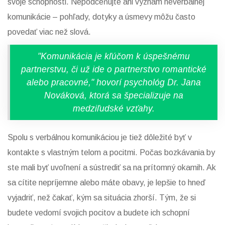
svoje schopnosti. Nepodceňujte ani význam neverbálnej
komunikácie – pohľady, dotyky a úsmevy môžu často
povedať viac než slová.
"Komunikácia je kľúčom k úspešnému
partnerstvu, či už ide o partnerstvo romantické
alebo pracovné," hovorí psychológ Dr. Jana
Nováková, ktorá sa špecializuje na
medziľudské vzťahy.
Spolu s verbálnou komunikáciou je tiež dôležité byť v
kontakte s vlastným telom a pocitmi. Počas bozkávania by
ste mali byť uvoľnení a sústrediť sa na prítomný okamih. Ak
sa cítite nepríjemne alebo máte obavy, je lepšie to hneď
vyjadriť, než čakať, kým sa situácia zhorší. Tým, že si
budete vedomí svojich pocitov a budete ich schopní