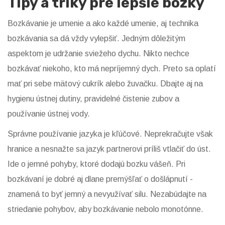
Tipy a triky pre lepšie bozky
Bozkávanie je umenie a ako každé umenie, aj technika
bozkávania sa dá vždy vylepšiť. Jedným dôležitým
aspektom je udržanie sviežeho dychu. Nikto nechce
bozkávať niekoho, kto má nepríjemný dych. Preto sa oplatí
mať pri sebe mätový cukrík alebo žuvačku. Dbajte aj na
hygienu ústnej dutiny, pravidelné čistenie zubov a
používanie ústnej vody.
Správne používanie jazyka je kľúčové. Neprekračujte však
hranice a nesnažte sa jazyk partnerovi príliš vtlačiť do úst.
Ide o jemné pohyby, ktoré dodajú bozku vášeň. Pri
bozkávaní je dobré aj dlane premýšľať o došlápnutí -
znamená to byť jemný a nevyužívať silu. Nezabúdajte na
striedanie pohybov, aby bozkávanie nebolo monotónne.