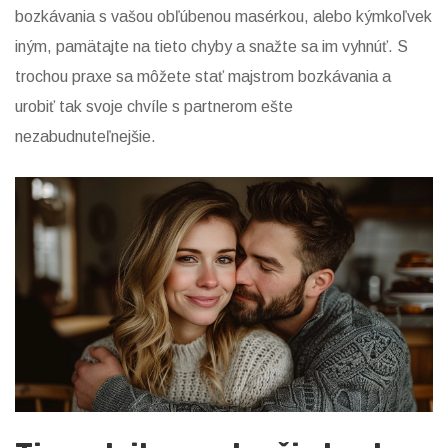
bozkávania s vašou obľúbenou masérkou, alebo kýmkoľvek
iným, pamätajte na tieto chyby a snažte sa im vyhnúť. S
trochou praxe sa môžete stať majstrom bozkávania a
urobiť tak svoje chvíle s partnerom ešte
nezabudnuteľnejšie.