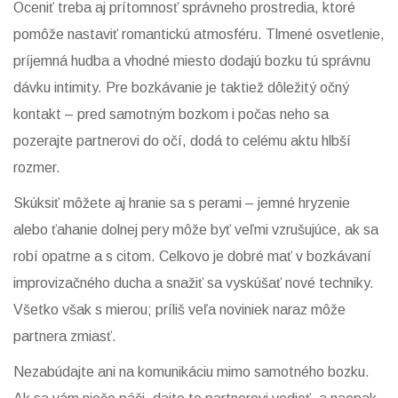
Oceniť treba aj prítomnosť správneho prostredia, ktoré
pomôže nastaviť romantickú atmosféru. Tlmené osvetlenie,
príjemná hudba a vhodné miesto dodajú bozku tú správnu
dávku intimity. Pre bozkávanie je taktiež dôležitý očný
kontakt – pred samotným bozkom i počas neho sa
pozerajte partnerovi do očí, dodá to celému aktu hlbší
rozmer.
Skúksiť môžete aj hranie sa s perami – jemné hryzenie
alebo ťahanie dolnej pery môže byť veľmi vzrušujúce, ak sa
robí opatrne a s citom. Celkovo je dobré mať v bozkávaní
improvizačného ducha a snažiť sa vyskúšať nové techniky.
Všetko však s mierou; príliš veľa noviniek naraz môže
partnera zmiasť.
Nezabúdajte ani na komunikáciu mimo samotného bozku.