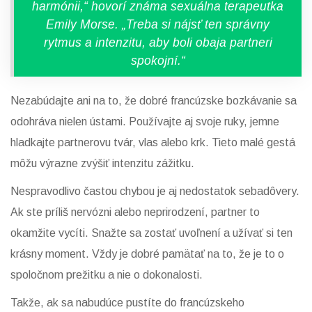
harmónii,“ hovorí známa sexuálna terapeutka
Emily Morse. „Treba si nájsť ten správny
rytmus a intenzitu, aby boli obaja partneri
spokojní.“
Nezabúdajte ani na to, že dobré francúzske bozkávanie sa
odohráva nielen ústami. Používajte aj svoje ruky, jemne
hladkajte partnerovu tvár, vlas alebo krk. Tieto malé gestá
môžu výrazne zvýšiť intenzitu zážitku.
Nespravodlivo častou chybou je aj nedostatok sebadôvery.
Ak ste príliš nervózni alebo neprirodzení, partner to
okamžite vycíti. Snažte sa zostať uvoľnení a užívať si ten
krásny moment. Vždy je dobré pamätať na to, že je to o
spoločnom prežitku a nie o dokonalosti.
Takže, ak sa nabudúce pustíte do francúzskeho