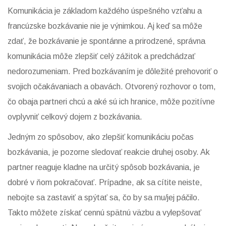
Komunikácia je základom každého úspešného vzťahu a
francúzske bozkávanie nie je výnimkou. Aj keď sa môže
zdať, že bozkávanie je spontánne a prirodzené, správna
komunikácia môže zlepšiť celý zážitok a predchádzať
nedorozumeniam. Pred bozkávaním je dôležité prehovoriť o
svojich očakávaniach a obavách. Otvorený rozhovor o tom,
čo obaja partneri chcú a aké sú ich hranice, môže pozitívne
ovplyvniť celkový dojem z bozkávania.
Jedným zo spôsobov, ako zlepšiť komunikáciu počas
bozkávania, je pozorne sledovať reakcie druhej osoby. Ak
partner reaguje kladne na určitý spôsob bozkávania, je
dobré v ňom pokračovať. Prípadne, ak sa cítite neiste,
nebojte sa zastaviť a spýtať sa, čo by sa mu/jej páčilo.
Takto môžete získať cennú spätnú väzbu a vylepšovať