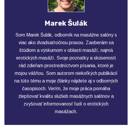
Marek Šulák
Som Marek Šulák, odborník na masážne salóny s
viac ako dvadsaťročnou praxou. Zaoberám sa
štúdiom a výskumom v oblasti masáží, najmä
erotických masáží. Svoje poznatky a skúsenosti
rád zdieľam prostredníctvom písania, ktoré je
mojou vášňou. Som autorom niekoľkých publikácií
na túto tému a moje články nájdete aj v odborných
časopisoch. Verím, že moje práca pomáha
zlepšovať kvalitu služieb masážnych salónov a
zvyšovať informovanosť ľudí o erotických
masážach.