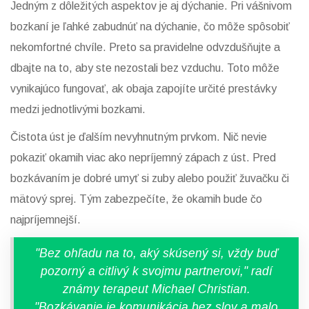
Jedným z dôležitých aspektov je aj dýchanie. Pri vášnivom
bozkaní je ľahké zabudnúť na dýchanie, čo môže spôsobiť
nekomfortné chvíle. Preto sa pravidelne odvzdušňujte a
dbajte na to, aby ste nezostali bez vzduchu. Toto môže
vynikajúco fungovať, ak obaja zapojíte určité prestávky
medzi jednotlivými bozkami.
Čistota úst je ďalším nevyhnutným prvkom. Nič nevie
pokaziť okamih viac ako nepríjemný zápach z úst. Pred
bozkávaním je dobré umyť si zuby alebo použiť žuvačku či
mätový sprej. Tým zabezpečíte, že okamih bude čo
najpríjemnejší.
"Bez ohľadu na to, aký skúsený si, vždy buď
pozorný a citlivý k svojmu partnerovi," radí
známy terapeut Michael Christian.
"Bozkávanie je komunikácia bez slov a malo