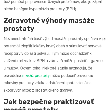
tiež pomôcť pri prevencii rôznych problémov, ako je zápal
alebo benígna hyperplázia prostaty (BPH).
Zdravotné výhody masáže
prostaty
Nezanedbateľná časť výhod masáže prostaty spočíva v jej
potenciáli zlepšiť lokálny krvný obeh a stimulovať nervové
receptory v oblasti pelvisu. Tým môže dochádzať k
zníženiu príznakov BPH a zároveň môže posilniť orgazmus
u mužov. Okrem toho, niektoré štúdie naznačujú, že
pravidelná
masáž prostaty
môže podporiť prevenciu
rakoviny prostaty vďaka odstráneniu potencionálne
škodlivých látok z prostatického tkaniva.
Jak bezpečne praktizovať
masáž prostaty