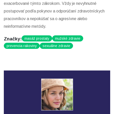
exacerbované týmto zákrokom. Vždy je nevyhnutné
postupovať podľa pokynov a odporúčaní zdravotníckych
pracovníkov a nepokúšať sa o agresívne alebo
neinformatívne metódy.
Značky:
masáž prostaty
mužské zdravie
prevencia rakoviny
sexuálne zdravie