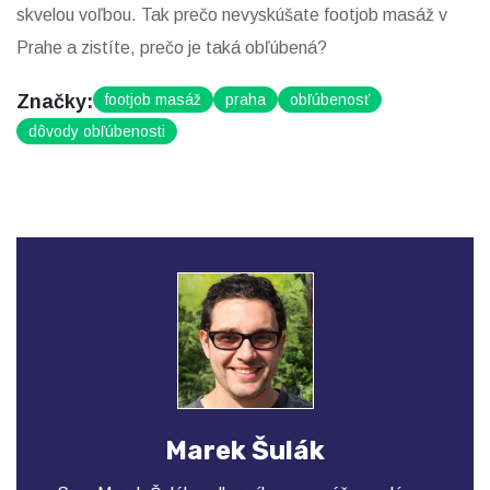
skvelou voľbou. Tak prečo nevyskúšate footjob masáž v
Prahe a zistíte, prečo je taká obľúbená?
Značky:
footjob masáž
praha
obľúbenosť
dôvody obľúbenosti
Marek Šulák