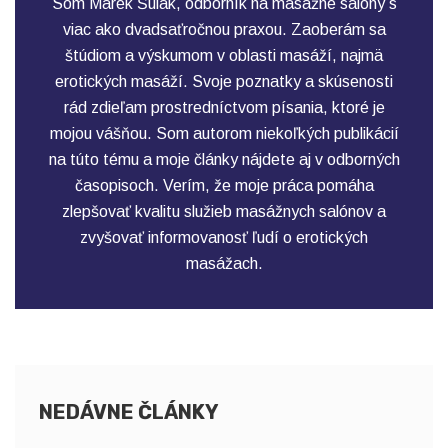
Som Marek Šulák, odborník na masážne salóny s
viac ako dvadsaťročnou praxou. Zaoberám sa
štúdiom a výskumom v oblasti masáží, najmä
erotických masáží. Svoje poznatky a skúsenosti
rád zdieľam prostredníctvom písania, ktoré je
mojou vášňou. Som autorom niekoľkých publikácií
na túto tému a moje články nájdete aj v odborných
časopisoch. Verím, že moje práca pomáha
zlepšovať kvalitu služieb masážnych salónov a
zvyšovať informovanosť ľudí o erotických
masážach.
NEDÁVNE ČLÁNKY