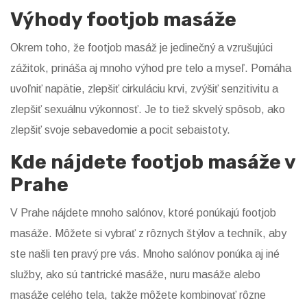
Výhody footjob masáže
Okrem toho, že footjob masáž je jedinečný a vzrušujúci
zážitok, prináša aj mnoho výhod pre telo a myseľ. Pomáha
uvoľniť napätie, zlepšiť cirkuláciu krvi, zvýšiť senzitivitu a
zlepšiť sexuálnu výkonnosť. Je to tiež skvelý spôsob, ako
zlepšiť svoje sebavedomie a pocit sebaistoty.
Kde nájdete footjob masáže v
Prahe
V Prahe nájdete mnoho salónov, ktoré ponúkajú footjob
masáže. Môžete si vybrať z rôznych štýlov a techník, aby
ste našli ten pravý pre vás. Mnoho salónov ponúka aj iné
služby, ako sú tantrické masáže, nuru masáže alebo
masáže celého tela, takže môžete kombinovať rôzne