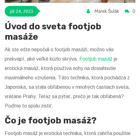
Marek Šulák
0
júl 24, 2023
Úvod do sveta footjob
masáže
Ak ste ešte nepočuli o footjob masáži, možno vás
prekvapí, aké veľké kúzlo skrýva.
Footjob masáž
je
erotická masáž, ktorá používa nohy na dosiahnutie
maximálneho vzrušenia. Táto technika, ktorá pochádza z
Japonska, sa stala obľúbenou v mnohých častiach sveta,
vrátane Prahy. Teraz sa pýtať, prečo je tak obľúbená?
Poďme to spolu zistiť.
Čo je footjob masáž?
Footjob masáž je erotická technika, ktorá zahŕňa použitie