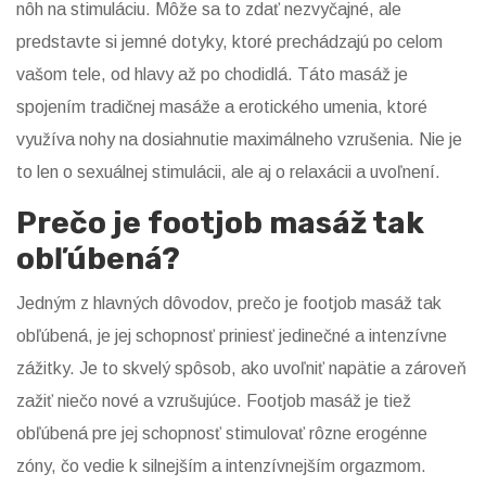
nôh na stimuláciu. Môže sa to zdať nezvyčajné, ale
predstavte si jemné dotyky, ktoré prechádzajú po celom
vašom tele, od hlavy až po chodidlá. Táto masáž je
spojením tradičnej masáže a erotického umenia, ktoré
využíva nohy na dosiahnutie maximálneho vzrušenia. Nie je
to len o sexuálnej stimulácii, ale aj o relaxácii a uvoľnení.
Prečo je footjob masáž tak
obľúbená?
Jedným z hlavných dôvodov, prečo je footjob masáž tak
obľúbená, je jej schopnosť priniesť jedinečné a intenzívne
zážitky. Je to skvelý spôsob, ako uvoľniť napätie a zároveň
zažiť niečo nové a vzrušujúce. Footjob masáž je tiež
obľúbená pre jej schopnosť stimulovať rôzne erogénne
zóny, čo vedie k silnejším a intenzívnejším orgazmom.