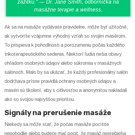
zážitku.“ — Dr. Jane Smith, odborníčka na
masážne terapie a wellness.
Ak sa na masáže vydávate pravidelne, môže byť užitočné,
ak vytvoríte vzájomne výhodný vzťah so svojim masérom.
To prispieva k pohodlnosti a porozumeniu počas každého
trikoterapeutického sedenia. Niektorí ľudia riešia obavy
ohľadom osobných údajov alebo súkromia v masážnych
salónoch. Malo by sa ukázať, že každý profesionálny salón
dodržiava prísne pravidlá ochrany osobných údajov a
maséri sú školení, aby s citlivosťou a anonymitou nakladali
ako so svojou najvyššou prioritou.
Signály na prerušenie masáže
Niekedy sa môže stať, že počas masáže pocítite
nepohodlie alebo budete mať pocit, že masáž neprebieha