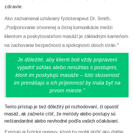
zdravie
.
Ako zaznamenal uznávaný fyzioterapeut Dr. Smith,
„Podporovanie otvorenej a čistej komunikácie medzi
klientom a poskytovateľom masáží je základným kameňom
na zachovanie bezpečnosti a spokojnosti oboch strán."
Je dôležité, aby klienti boli vždy pripravení
vyjadriť súhlas alebo nesúhlas s postupmi,
ktoré im poskytujú masáže – túto skúsenosť
im prenášajú a ich príjemnosť by mala byť na
prvom mieste."
Tento prístup je tiež dôležitý pri rozhodovaní, či opustiť
masáž, ak začnete cítiť, že metódy alebo postupy sú
neštandardné alebo nevhodné podľa vašich očakávaní.
Existujú aj fyzické prejavy, ktoré by mohli slúžiť ako ďalšie