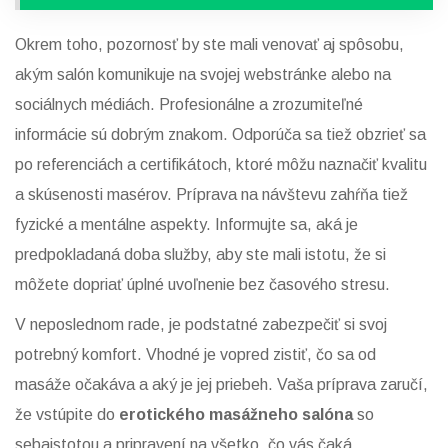
Okrem toho, pozornosť by ste mali venovať aj spôsobu,
akým salón komunikuje na svojej webstránke alebo na
sociálnych médiách. Profesionálne a zrozumiteľné
informácie sú dobrým znakom. Odporúča sa tiež obzrieť sa
po referenciách a certifikátoch, ktoré môžu naznačiť kvalitu
a skúsenosti masérov. Príprava na návštevu zahŕňa tiež
fyzické a mentálne aspekty. Informujte sa, aká je
predpokladaná doba služby, aby ste mali istotu, že si
môžete dopriať úplné uvoľnenie bez časového stresu.
V neposlednom rade, je podstatné zabezpečiť si svoj
potrebný komfort. Vhodné je vopred zistiť, čo sa od
masáže očakáva a aký je jej priebeh. Vaša príprava zaručí,
že vstúpite do
erotického masážneho salóna
so
sebaistotou a pripravení na všetko, čo vás čaká.