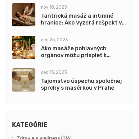
nov 18, 2025
Tantrická masáž a intimné
hranice: Ako vyzerá rešpekt v
praxi
dec 25, 2023
Ako masáže pohlavných
orgánov môžu prispieť k
lepšiemu zdraviu
dec 13, 2023
Tajomstvo úspechu spoločnej
sprchy s masérkou v Prahe
KATEGÓRIE
Zdravie a wellness
(116)