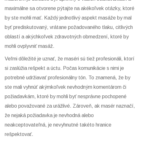
maximálne sa otvorene pýtajte na akékoľvek otázky, ktoré
by ste mohli mať. Každý jednotlivý aspekt masáže by mal
byť prediskutovaný, vrátane požadovaného tlaku, citlivých
oblastí a akýchkoľvek zdravotných obmedzení, ktoré by
mohli ovplyvniť masáž.
Veľmi dôležité je uznať, že maséri sú tiež profesionáli, ktorí
si zaslúžia rešpekt a úctu. Počas komunikácie s nimi je
potrebné udržiavať profesionálny tón. To znamená, že by
ste mali vyhnúť akýmkoľvek nevhodným komentárom či
požiadavkám, ktoré by mohli byť nesprávne pochopené
alebo považované za urážlivé. Zároveň, ak masér naznačí,
že nejaká požiadavka je nevhodná alebo
neakceptovateľná, je nevyhnutné takéto hranice
rešpektovať.