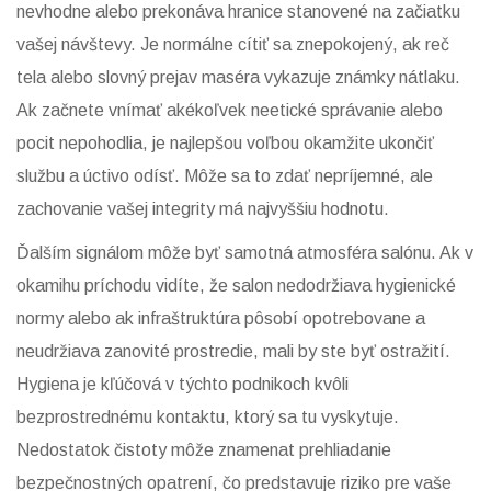
nevhodne alebo prekonáva hranice stanovené na začiatku
vašej návštevy. Je normálne cítiť sa znepokojený, ak reč
tela alebo slovný prejav maséra vykazuje známky nátlaku.
Ak začnete vnímať akékoľvek neetické správanie alebo
pocit nepohodlia, je najlepšou voľbou okamžite ukončiť
službu a úctivo odísť. Môže sa to zdať nepríjemné, ale
zachovanie vašej integrity má najvyššiu hodnotu.
Ďalším signálom môže byť samotná atmosféra salónu. Ak v
okamihu príchodu vidíte, že salon nedodržiava hygienické
normy alebo ak infraštruktúra pôsobí opotrebovane a
neudržiava zanovité prostredie, mali by ste byť ostražití.
Hygiena je kľúčová v týchto podnikoch kvôli
bezprostrednému kontaktu, ktorý sa tu vyskytuje.
Nedostatok čistoty môže znamenat prehliadanie
bezpečnostných opatrení, čo predstavuje riziko pre vaše