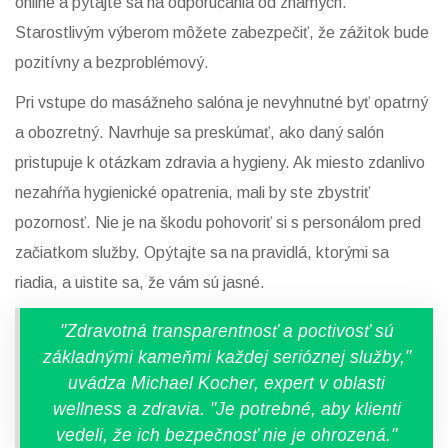
online a pýtajte sa na odporúčania od známych.
Starostlivým výberom môžete zabezpečiť, že zážitok bude
pozitívny a bezproblémový.
Pri vstupe do masážneho salóna je nevyhnutné byť opatrný
a obozretný. Navrhuje sa preskúmať, ako daný salón
pristupuje k otázkam zdravia a hygieny. Ak miesto zdanlivo
nezahŕňa hygienické opatrenia, mali by ste zbystriť
pozornosť. Nie je na škodu pohovoriť si s personálom pred
začiatkom služby. Opýtajte sa na pravidlá, ktorými sa
riadia, a uistite sa, že vám sú jasné.
"Zdravotná transparentnosť a poctivosť sú
základnými kameňmi každej serióznej služby,"
uvádza Michael Kocher, expert v oblasti
wellness a zdravia. "Je potrebné, aby klienti
vedeli, že ich bezpečnosť nie je ohrozená."