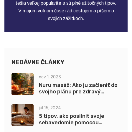
tešia veľkej popularite a sú plné užitočných tipov.
V mojom voľnom čase rád cestujem a píšem o
svojich zážitkoch.
NEDÁVNE ČLÁNKY
nov 1, 2023
Nuru masáž: Ako ju začleniť do
svojho plánu pre zdravý
intímny život
júl 15, 2024
5 tipov, ako posilniť svoje
sebavedomie pomocou
tantrickej masáže