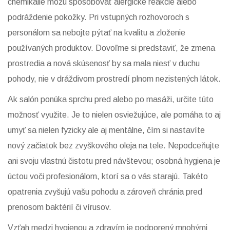
chemikálie môžu spôsobovať alergické reakcie alebo
podráždenie pokožky. Pri vstupných rozhovoroch s
personálom sa nebojte pýtať na kvalitu a zloženie
používaných produktov. Dovoľme si predstaviť, že zmena
prostredia a nová skúsenosť by sa mala niesť v duchu
pohody, nie v dráždivom prostredí plnom nezistených látok.
Ak salón ponúka sprchu pred alebo po masáži, určite túto
možnosť využite. Je to nielen osviežujúce, ale pomáha to aj
umyť sa nielen fyzicky ale aj mentálne, čím si nastavíte
nový začiatok bez zvyškového oleja na tele. Nepodceňujte
ani svoju vlastnú čistotu pred návštevou; osobná hygiena je
úctou voči profesionálom, ktorí sa o vás starajú. Takéto
opatrenia zvyšujú vašu pohodu a zároveň chránia pred
prenosom baktérií či vírusov.
Vzťah medzi hygienou a zdravím je podporený mnohými