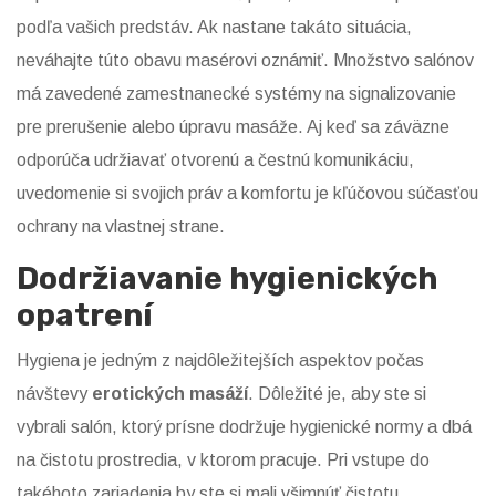
podľa vašich predstáv. Ak nastane takáto situácia,
neváhajte túto obavu masérovi oznámiť. Množstvo salónov
má zavedené zamestnanecké systémy na signalizovanie
pre prerušenie alebo úpravu masáže. Aj keď sa záväzne
odporúča udržiavať otvorenú a čestnú komunikáciu,
uvedomenie si svojich práv a komfortu je kľúčovou súčasťou
ochrany na vlastnej strane.
Dodržiavanie hygienických
opatrení
Hygiena je jedným z najdôležitejších aspektov počas
návštevy
erotických masáží
. Dôležité je, aby ste si
vybrali salón, ktorý prísne dodržuje hygienické normy a dbá
na čistotu prostredia, v ktorom pracuje. Pri vstupe do
takéhoto zariadenia by ste si mali všimnúť čistotu