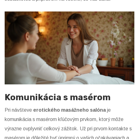
Komunikácia s masérom
Pri návšteve
erotického masážneho salóna
je
komunikácia s masérom kľúčovým prvkom, ktorý môže
výrazne ovplyvniť celkový zážitok. Už pri prvom kontakte s
masérom je dôležité byť úprimný o vašich očakávaniach a