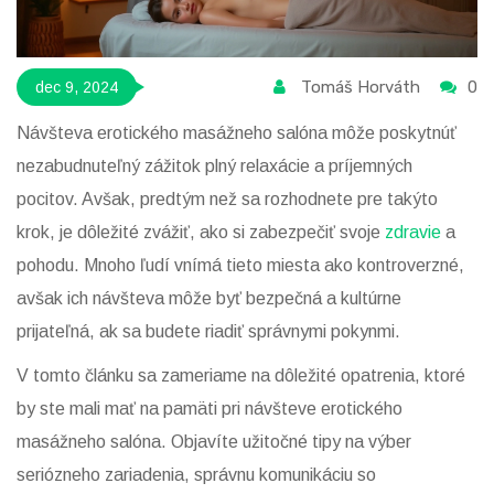
Tomáš Horváth
0
dec 9, 2024
Návšteva erotického masážneho salóna môže poskytnúť
nezabudnuteľný zážitok plný relaxácie a príjemných
pocitov. Avšak, predtým než sa rozhodnete pre takýto
krok, je dôležité zvážiť, ako si zabezpečiť svoje
zdravie
a
pohodu. Mnoho ľudí vnímá tieto miesta ako kontroverzné,
avšak ich návšteva môže byť bezpečná a kultúrne
prijateľná, ak sa budete riadiť správnymi pokynmi.
V tomto článku sa zameriame na dôležité opatrenia, ktoré
by ste mali mať na pamäti pri návšteve erotického
masážneho salóna. Objavíte užitočné tipy na výber
seriózneho zariadenia, správnu komunikáciu so