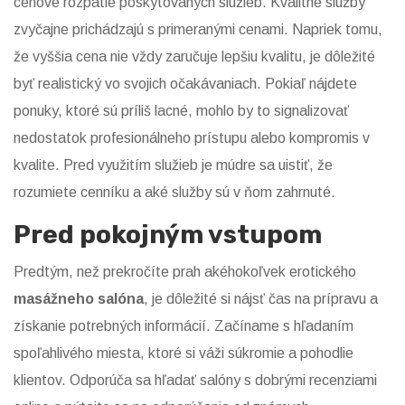
cenové rozpätie poskytovaných služieb. Kvalitné služby
zvyčajne prichádzajú s primeranými cenami. Napriek tomu,
že vyššia cena nie vždy zaručuje lepšiu kvalitu, je dôležité
byť realistický vo svojich očakávaniach. Pokiaľ nájdete
ponuky, ktoré sú príliš lacné, mohlo by to signalizovať
nedostatok profesionálneho prístupu alebo kompromis v
kvalite. Pred využitím služieb je múdre sa uistiť, že
rozumiete cenníku a aké služby sú v ňom zahrnuté.
Pred pokojným vstupom
Predtým, než prekročíte prah akéhokoľvek erotického
masážneho salóna
, je dôležité si nájsť čas na prípravu a
získanie potrebných informácií. Začíname s hľadaním
spoľahlivého miesta, ktoré si váži súkromie a pohodlie
klientov. Odporúča sa hľadať salóny s dobrými recenziami