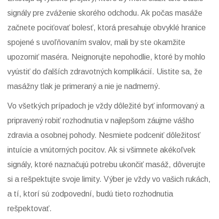
signály pre zváženie skorého odchodu. Ak počas masáže
začnete pociťovať bolesť, ktorá presahuje obvyklé hranice
spojené s uvoľňovaním svalov, mali by ste okamžite
upozorniť maséra. Neignorujte nepohodlie, ktoré by mohlo
vyústiť do ďalších zdravotných komplikácií. Uistite sa, že
masážny tlak je primeraný a nie je nadmerný.
Vo všetkých prípadoch je vždy dôležité byť informovaný a
pripravený robiť rozhodnutia v najlepšom záujme vášho
zdravia a osobnej pohody. Nesmiete podceniť dôležitosť
intuície a vnútorných pocitov. Ak si všimnete akékoľvek
signály, ktoré naznačujú potrebu ukončiť masáž, dôverujte
si a rešpektujte svoje limity. Výber je vždy vo vašich rukách,
a tí, ktorí sú zodpovední, budú tieto rozhodnutia
rešpektovať.