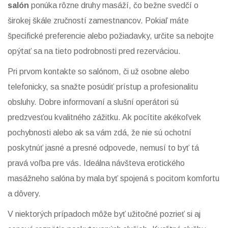
salón
ponúka rôzne druhy masáží, čo bežne svedčí o
širokej škále zručností zamestnancov. Pokiaľ máte
špecifické preferencie alebo požiadavky, určite sa nebojte
opýtať sa na tieto podrobnosti pred rezerváciou.
Pri prvom kontakte so salónom, či už osobne alebo
telefonicky, sa snažte posúdiť prístup a profesionalitu
obsluhy. Dobre informovaní a slušní operátori sú
predzvesťou kvalitného zážitku. Ak pocítite akékoľvek
pochybnosti alebo ak sa vám zdá, že nie sú ochotní
poskytnúť jasné a presné odpovede, nemusí to byť tá
pravá voľba pre vás. Ideálna návšteva erotického
masážneho salóna by mala byť spojená s pocitom komfortu
a dôvery.
V niektorých prípadoch môže byť užitočné pozrieť si aj