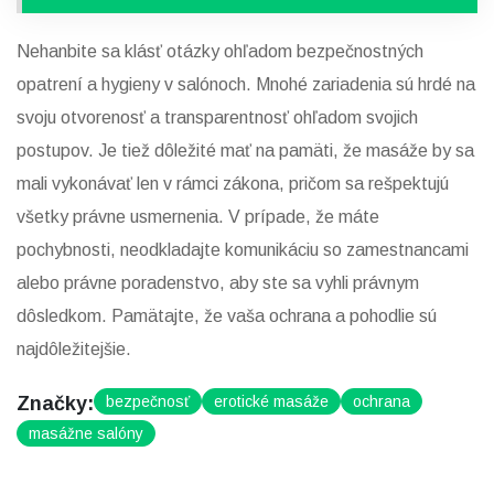
Nehanbite sa klásť otázky ohľadom bezpečnostných
opatrení a hygieny v salónoch. Mnohé zariadenia sú hrdé na
svoju otvorenosť a transparentnosť ohľadom svojich
postupov. Je tiež dôležité mať na pamäti, že masáže by sa
mali vykonávať len v rámci zákona, pričom sa rešpektujú
všetky právne usmernenia. V prípade, že máte
pochybnosti, neodkladajte komunikáciu so zamestnancami
alebo právne poradenstvo, aby ste sa vyhli právnym
dôsledkom. Pamätajte, že vaša ochrana a pohodlie sú
najdôležitejšie.
Značky:
bezpečnosť
erotické masáže
ochrana
masážne salóny