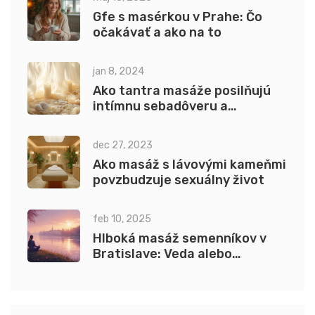
Gfe s masérkou v Prahe: Čo
očakávať a ako na to
jan 8, 2024
Ako tantra masáže posilňujú
intímnu sebadôveru a
sexualitu
dec 27, 2023
Ako masáž s lávovými kameňmi
povzbudzuje sexuálny život
feb 10, 2025
Hlboká masáž semenníkov v
Bratislave: Veda alebo
náboženstvo?