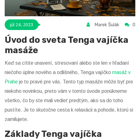
Marek Šulák
0
júl 24, 2023
Úvod do sveta Tenga vajíčka
masáže
Keď sa cítite unavení, stresovaní alebo ste len v hľadaní
niečoho úplne nového a odlišného, Tenga vajíčko
masáž v
Prahe
je to pravé pre vás. Tento typ masáže môže byť pre
niekoho novinkou, preto vám v tomto úvode ponúkneme
všetko, čo by ste mali vedieť predtým, ako sa do toho
pustíte. Je to skutočne cesta k relaxácii a pohode, ktorú si
zamilujete.
Základy Tenga vajíčka