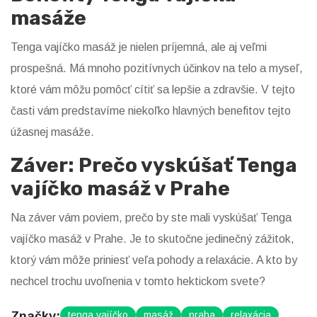
masáže
Tenga vajíčko masáž je nielen príjemná, ale aj veľmi
prospešná. Má mnoho pozitívnych účinkov na telo a myseľ,
ktoré vám môžu pomôcť cítiť sa lepšie a zdravšie. V tejto
časti vám predstavíme niekoľko hlavných benefitov tejto
úžasnej masáže.
Záver: Prečo vyskúšať Tenga
vajíčko masáž v Prahe
Na záver vám poviem, prečo by ste mali vyskúšať Tenga
vajíčko masáž v Prahe. Je to skutočne jedinečný zážitok,
ktorý vám môže priniesť veľa pohody a relaxácie. A kto by
nechcel trochu uvoľnenia v tomto hektickom svete?
Značky:
tenga vajíčko
masáž
praha
relaxácia