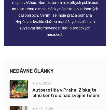
mojou vášňou. Som autorom niekoľkých publikácií
na túto tému a moje články nájdete aj v odborných
časopisoch. Verím, že moje práca pomáha
zlepšovať kvalitu služieb masážnych salónov a
zvyšovať informovanosť ľudí o erotických
masážach.
NEDÁVNE ČLÁNKY
aug 6, 2023
Autoerotika v Prahe: Získajte
plnú kontrolu nad svojím telom
máj 13, 2025