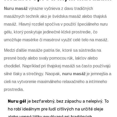
Nuru masáž
výrazne vyčnieva z davu tradičných
masážnych techník ako je švédska masáž alebo thajská
masáž. Hlavný rozdiel spočíva v použití špeciálneho nuru
gélu, ktorý poskytuje jedinečné klzké prostredie, čo
umožňuje masérke či masérovi využiť celé telo na masáž.
Medzi ďalšie masáže patria tie, ktoré sa sústredia na
presné body alebo svaly pomocou rúk, lakťov alebo
chodidiel. Napríklad pri thajskej masáži sa často používajú
silné tlaky a strečingy. Naopak,
nuru masáž
je jemnejšia a
cieli na vytvorenie maximálneho relaxačného a intímneho
prostredia.
Nuru gél
je bezfarebný, bez zápachu a nelepivý. To
ho robí ideálnym pre ľudí citlivých na určité oleje
alebo vonné látky používané pri tradičných