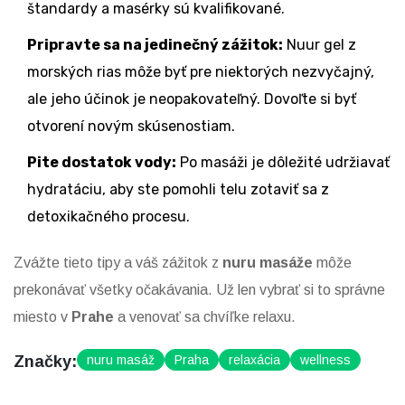
štandardy a masérky sú kvalifikované.
Pripravte sa na jedinečný zážitok:
Nuur gel z
morských rias môže byť pre niektorých nezvyčajný,
ale jeho účinok je neopakovateľný. Dovoľte si byť
otvorení novým skúsenostiam.
Pite dostatok vody:
Po masáži je dôležité udržiavať
hydratáciu, aby ste pomohli telu zotaviť sa z
detoxikačného procesu.
Zvážte tieto tipy a váš zážitok z
nuru masáže
môže
prekonávať všetky očakávania. Už len vybrať si to správne
miesto v
Prahe
a venovať sa chvíľke relaxu.
Značky:
nuru masáž
Praha
relaxácia
wellness