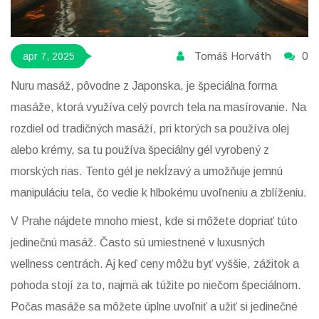
Tomáš Horváth
0
apr 7, 2025
Nuru masáž, pôvodne z Japonska, je špeciálna forma
masáže, ktorá využíva celý povrch tela na masírovanie. Na
rozdiel od tradičných masáží, pri ktorých sa používa olej
alebo krémy, sa tu používa špeciálny gél vyrobený z
morských rias. Tento gél je nekĺzavý a umožňuje jemnú
manipuláciu tela, čo vedie k hlbokému uvoľneniu a zblíženiu.
V Prahe nájdete mnoho miest, kde si môžete dopriať túto
jedinečnú masáž. Často sú umiestnené v luxusných
wellness centrách. Aj keď ceny môžu byť vyššie, zážitok a
pohoda stojí za to, najmä ak túžite po niečom špeciálnom.
Počas masáže sa môžete úplne uvoľniť a užiť si jedinečné