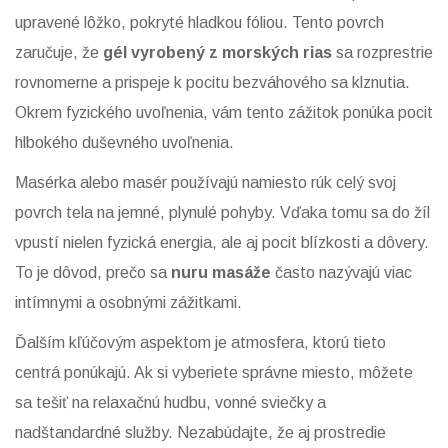
upravené lôžko, pokryté hladkou fóliou. Tento povrch
zaručuje, že
gél vyrobený z morských rias
sa rozprestrie
rovnomerne a prispeje k pocitu bezváhového sa klznutia.
Okrem fyzického uvoľnenia, vám tento zážitok ponúka pocit
hlbokého duševného uvoľnenia.
Masérka alebo masér používajú namiesto rúk celý svoj
povrch tela na jemné, plynulé pohyby. Vďaka tomu sa do žíl
vpustí nielen fyzická energia, ale aj pocit blízkosti a dôvery.
To je dôvod, prečo sa
nuru masáže
často nazývajú viac
intímnymi a osobnými zážitkami.
Ďalším kľúčovým aspektom je atmosfera, ktorú tieto
centrá ponúkajú. Ak si vyberiete správne miesto, môžete
sa tešiť na relaxačnú hudbu, vonné sviečky a
nadštandardné služby. Nezabúdajte, že aj prostredie