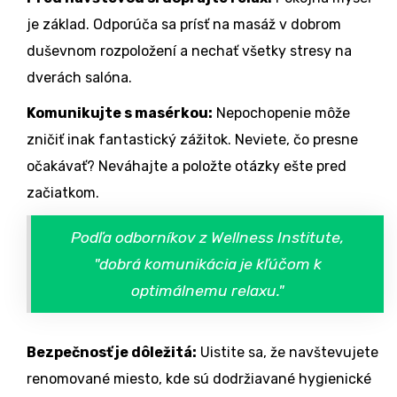
je základ. Odporúča sa prísť na masáž v dobrom
duševnom rozpoložení a nechať všetky stresy na
dverách salóna.
Komunikujte s masérkou:
Nepochopenie môže
zničiť inak fantastický zážitok. Neviete, čo presne
očakávať? Neváhajte a položte otázky ešte pred
začiatkom.
Podľa odborníkov z Wellness Institute,
"dobrá komunikácia je kľúčom k
optimálnemu relaxu."
Bezpečnosť je dôležitá:
Uistite sa, že navštevujete
renomované miesto, kde sú dodržiavané hygienické