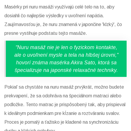
Masérky pri nuru masáži využívajú celé telo na to, aby
dosiahli čo najlepšie výsledky v uvoľnení napätia.
Zaujímavosťou je, že nuru znamená v japončine 'klzký', čo
presne vystihuje podstatu tejto masáže.
"Nuru masáž nie je len o fyzickom kontakte,
ale o uvoľnení mysle a tela na hlbšej úrovni,"
hovorí známa masérka Akira Sato, ktorá sa
špecializuje na japonské relaxačné techniky.
Pokiaľ sa chystáte na nuru masáž prvýkrát, možno budete
prekvapení, že sa odohráva na špeciálnom matraci alebo
podložke. Tento matrac je prispôsobený tak, aby prispieval
k ideálnym podmienkam pre kĺzanie a roztváraniu svalov.
Proces je pomalý a ťažisko je kladené na synchronizáciu
dychu a klzkých pohybov.