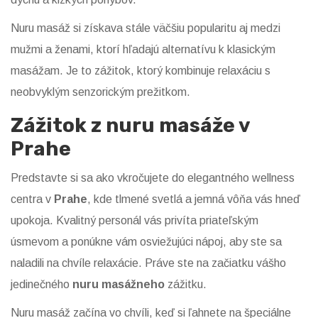
Nuru masáž si získava stále väčšiu popularitu aj medzi
mužmi a ženami, ktorí hľadajú alternatívu k klasickým
masážam. Je to zážitok, ktorý kombinuje relaxáciu s
neobvyklým senzorickým prežitkom.
Zážitok z nuru masáže v
Prahe
Predstavte si sa ako vkročujete do elegantného wellness
centra v
Prahe
, kde tlmené svetlá a jemná vôňa vás hneď
upokoja. Kvalitný personál vás privíta priateľským
úsmevom a ponúkne vám osviežujúci nápoj, aby ste sa
naladili na chvíle relaxácie. Práve ste na začiatku vášho
jedinečného
nuru masážneho
zážitku.
Nuru masáž začína vo chvíli, keď si ľahnete na špeciálne