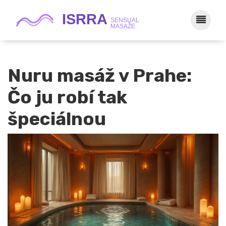
Nuru masáž v Prahe:
Čo ju robí tak
špeciálnou