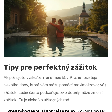
Tipy pre perfektný zážitok
Ak plánujete vyskúšať
nuru masáž
v
Prahe
, existuje
niekoľko tipov, ktoré vám môžu pomôcť maximalizovať váš
zážitok. Ľudia často podceňujú, ako detaily môžu zmeniť
zážitok. Tu je niekoľko užitočných rád:
Pred návštevou si doprajte relax:
Pokojná myseľ