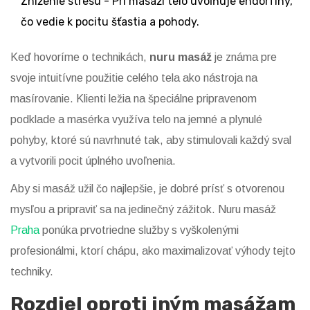
Zníženie stresu - Pri masáži telo uvoľňuje endorfíny,
čo vedie k pocitu šťastia a pohody.
Keď hovoríme o technikách,
nuru masáž
je známa pre
svoje intuitívne použitie celého tela ako nástroja na
masírovanie. Klienti ležia na špeciálne pripravenom
podklade a masérka využíva telo na jemné a plynulé
pohyby, ktoré sú navrhnuté tak, aby stimulovali každý sval
a vytvorili pocit úplného uvoľnenia.
Aby si masáž užil čo najlepšie, je dobré prísť s otvorenou
mysľou a pripraviť sa na jedinečný zážitok. Nuru masáž
Praha
ponúka prvotriedne služby s vyškolenými
profesionálmi, ktorí chápu, ako maximalizovať výhody tejto
techniky.
Rozdiel oproti iným masážam