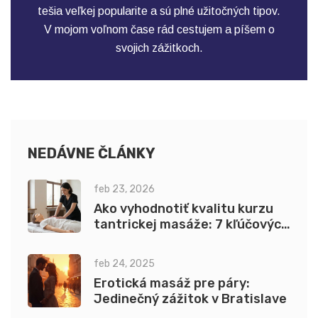
tešia veľkej popularite a sú plné užitočných tipov.
V mojom voľnom čase rád cestujem a píšem o
svojich zážitkoch.
NEDÁVNE ČLÁNKY
feb 23, 2026
Ako vyhodnotiť kvalitu kurzu
tantrickej masáže: 7 kľúčových
otázok pre školy
feb 24, 2025
Erotická masáž pre páry:
Jedinečný zážitok v Bratislave