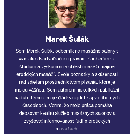
Marek Šulák
Som Marek Šulák, odborník na masážne salóny s
viac ako dvadsaťročnou praxou. Zaoberám sa
štúdiom a výskumom v oblasti masáží, najmä
erotických masáží. Svoje poznatky a skúsenosti
rád zdieľam prostredníctvom písania, ktoré je
mojou vášňou. Som autorom niekoľkých publikácií
na túto tému a moje články nájdete aj v odborných
časopisoch. Verím, že moje práca pomáha
zlepšovať kvalitu služieb masážnych salónov a
zvyšovať informovanosť ľudí o erotických
masážach.