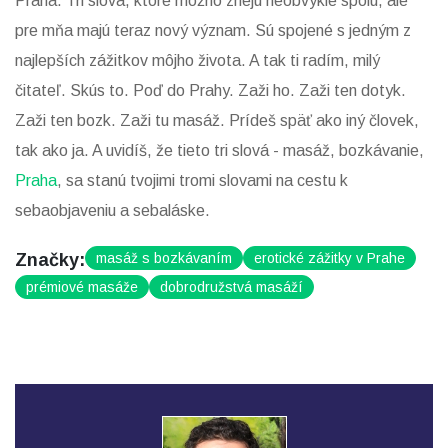
Praha. Tri slová, ktoré možno znejú neobvykle spolu, ale
pre mňa majú teraz nový význam. Sú spojené s jedným z
najlepších zážitkov môjho života. A tak ti radím, milý
čitateľ. Skús to. Poď do Prahy. Zaži ho. Zaži ten dotyk.
Zaži ten bozk. Zaži tu masáž. Prídeš späť ako iný človek,
tak ako ja. A uvidíš, že tieto tri slová - masáž, bozkávanie,
Praha
, sa stanú tvojimi tromi slovami na cestu k
sebaobjaveniu a sebaláske.
Značky:
masáž s bozkávaním
erotické zážitky v Prahe
prémiové masáže
dobrodružstvá masáží