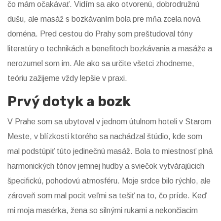
čo mám očakávať. Vidím sa ako otvorenú, dobrodružnú
dušu, ale masáž s bozkávaním bola pre mňa zcela nová
doména. Pred cestou do Prahy som preštudoval tóny
literatúry o technikách a benefitoch bozkávania a masáže a
nerozumel som im. Ale ako sa určite všetci zhodneme,
teóriu zažijeme vždy lepšie v praxi.
Prvý dotyk a bozk
V Prahe som sa ubytoval v jednom útulnom hoteli v Starom
Meste, v blízkosti ktorého sa nachádzal štúdio, kde som
mal podstúpiť túto jedinečnú masáž. Bola to miestnosť plná
harmonických tónov jemnej hudby a sviečok vytvárajúcich
špecifickú, pohodovú atmosféru. Moje srdce bilo rýchlo, ale
zároveň som mal pocit veľmi sa tešiť na to, čo príde. Keď
mi moja masérka, žena so silnými rukami a nekončiacim