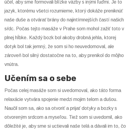
účel, aby sme formovali blízke väzby s inými ľuďmi. Je to
jazyk, ktorému všetci rozumieme, ktorý dokáže preniknúť
naše duše a otvárať brány do najintímnejších častí našich
sŕdc. Počas tejto masáže v Prahe som mohol zažiť toto v
plnej hĺbke. Každý bozk bol akoby drobná jehla, ktorej
dotyk bol tak jemný, že som si ho neuvedomoval, ale
zároveň bol silný dostatočne na to, aby prenikol do môjho
vnútra.
Učením sa o sebe
Počas celej masáže som si uvedomoval, ako táto forma
relaxácie vytvára spojenie medzi mojim telom a dušou.
Naučil som sa, ako sa otvoriť a prijať dotyky a bozky s
otvoreným srdcom a myseľou. Tiež som si uvedomil, ako
dôležité je, aby sme si uctievali naše telá a dávali im to, čo