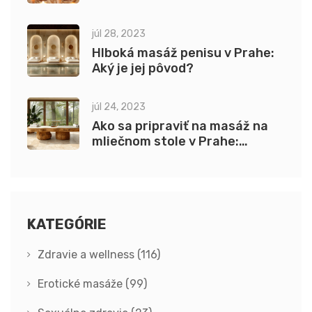
júl 28, 2023
Hlboká masáž penisu v Prahe:
Aký je jej pôvod?
júl 24, 2023
Ako sa pripraviť na masáž na
mliečnom stole v Prahe:
Praktické tipy
KATEGÓRIE
Zdravie a wellness
(116)
Erotické masáže
(99)