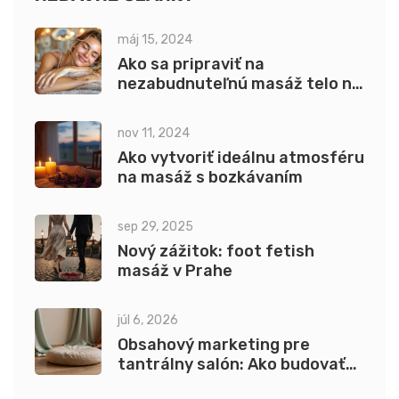
máj 15, 2024
Ako sa pripraviť na
nezabudnuteľnú masáž telo na
telo v Prahe
nov 11, 2024
Ako vytvoriť ideálnu atmosféru
na masáž s bozkávaním
sep 29, 2025
Nový zážitok: foot fetish
masáž v Prahe
júl 6, 2026
Obsahový marketing pre
tantrálny salón: Ako budovať
dôveru cez blog, SEO a sociálne