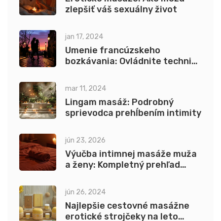
zlepšiť váš sexuálny život
jan 17, 2024
Umenie francúzskeho
bozkávania: Ovládnite techniku
bozku ako profesionál
mar 11, 2024
Lingam masáž: Podrobný
sprievodca prehĺbením intimity
jún 23, 2026
Výučba intimnej masáže muža
a ženy: Kompletný prehľad
výukových modulov
jún 26, 2024
Najlepšie cestovné masážne
erotické strojčeky na leto