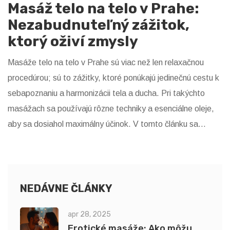
Masáž telo na telo v Prahe:
Nezabudnuteľný zážitok,
ktorý oživí zmysly
Masáže telo na telo v Prahe sú viac než len relaxačnou
procedúrou; sú to zážitky, ktoré ponúkajú jedinečnú cestu k
sebapoznaniu a harmonizácii tela a ducha. Pri takýchto
masážach sa používajú rôzne techniky a esenciálne oleje,
aby sa dosiahol maximálny účinok. V tomto článku sa
ponoríme do sveta zmyselných masáží a odhalíme všetky
dôležité informácie, tipy a triky, ako si vybrať tú pravú
masáž pre vás v srdci Prahy.
NEDÁVNE ČLÁNKY
apr 28, 2025
Erotické masáže: Ako môžu