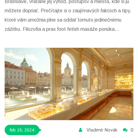
Bratislave, vrátane jej výhod, postupov a miesta, kde si ju
môžete dopriať. Prečítajte si o zaujímavých faktoch a tipy,
ktoré vám umožnia plne sa oddať tomuto jedinečnému
zážitku. Filozofia a prax foot fetish masáže ponúka
unikátnu formu relaxácie a potešenia.
Vladimír Novák
0
feb 19, 2024