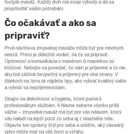
footjob masáž. Každý druh má svoje výhody a dá sa
prispôsobiť vašim potrebám.
Čo očakávať a ako sa
pripraviť?
Prvá návšteva zmyselnej masáže môže byť pre mnohých
neistá. Preto je dôležité vedieť, na čo sa pripraviť.
Úprimnosť a komunikácia s masérom či masérkou sú
kľúčové. Nebojte sa povedať, čo vám je príjemné a čo nie,
aby bol zážitok bezpečný a príjemný pre obe strany. V
článkoch na Isrra.sk nájdete tipy, ako vybrať kvalitný salón
a vyhnúť sa nepríjemnostiam.
Dbajte na diskrétnosť a hygienu, ktoré patria k
profesionálnym službám. A hlavne neberte všetko príliš
vážne – zmyselná masáž má byť pre vás relaxom, ktorý
vás naladí na lepší pocit zo seba aj z vlastného tela.
Objavte ten správny štýl pre seba a uvidíte, aký zásadný
vplyv môže mať na váš život a vzťahy.