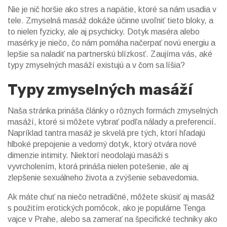
Nie je nič horšie ako stres a napätie, ktoré sa nám usadia v
tele. Zmyselná masáž dokáže účinne uvoľniť tieto bloky, a
to nielen fyzicky, ale aj psychicky. Dotyk maséra alebo
masérky je niečo, čo nám pomáha načerpať novú energiu a
lepšie sa naladiť na partnerskú blízkosť. Zaujíma vás, aké
typy zmyselných masáží existujú a v čom sa líšia?
Typy zmyselných masáží
Naša stránka prináša články o rôznych formách zmyselných
masáží, ktoré si môžete vybrať podľa nálady a preferencií.
Napríklad tantra masáž je skvelá pre tých, ktorí hľadajú
hlboké prepojenie a vedomý dotyk, ktorý otvára nové
dimenzie intimity. Niektorí neodolajú masáži s
vyvrcholením, ktorá prináša nielen potešenie, ale aj
zlepšenie sexuálneho života a zvýšenie sebavedomia.
Ak máte chuť na niečo netradičné, môžete skúsiť aj masáž
s použitím erotických pomôcok, ako je populárne Tenga
vajce v Prahe, alebo sa zamerať na špecifické techniky ako