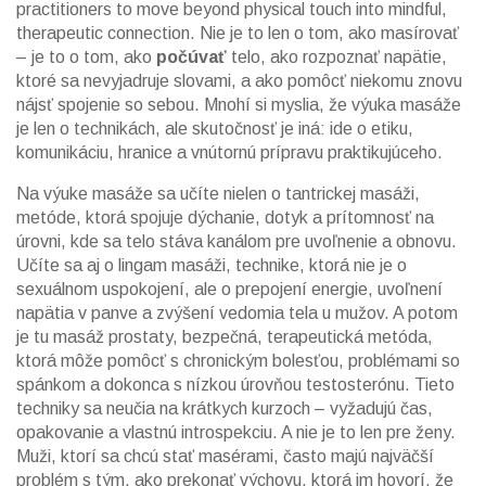
practitioners to move beyond physical touch into mindful,
therapeutic connection.
Nie je to len o tom, ako masírovať
– je to o tom, ako
počúvať
telo, ako rozpoznať napätie,
ktoré sa nevyjadruje slovami, a ako pomôcť niekomu znovu
nájsť spojenie so sebou. Mnohí si myslia, že výuka masáže
je len o technikách, ale skutočnosť je iná: ide o etiku,
komunikáciu, hranice a vnútornú prípravu praktikujúceho.
Na výuke masáže sa učíte nielen o
tantrickej masáži
,
metóde, ktorá spojuje dýchanie, dotyk a prítomnosť na
úrovni, kde sa telo stáva kanálom pre uvoľnenie a obnovu
.
Učíte sa aj o
lingam masáži
,
technike, ktorá nie je o
sexuálnom uspokojení, ale o prepojení energie, uvoľnení
napätia v panve a zvýšení vedomia tela u mužov
.
A potom
je tu
masáž prostaty
,
bezpečná, terapeutická metóda,
ktorá môže pomôcť s chronickým bolesťou, problémami so
spánkom a dokonca s nízkou úrovňou testosterónu
.
Tieto
techniky sa neučia na krátkych kurzoch – vyžadujú čas,
opakovanie a vlastnú introspekciu. A nie je to len pre ženy.
Muži, ktorí sa chcú stať masérami, často majú najväčší
problém s tým, ako prekonať výchovu, ktorá im hovorí, že