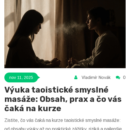
Vladimír Novák
0
nov 11, 2025
Výuka taoistické smyslné
masáže: Obsah, prax a čo vás
čaká na kurze
Zistite, čo vás čaká na kurze taoistické smyslné masáže:
od obsahu výuky až po praktické zážitky, riziká a najlepšie