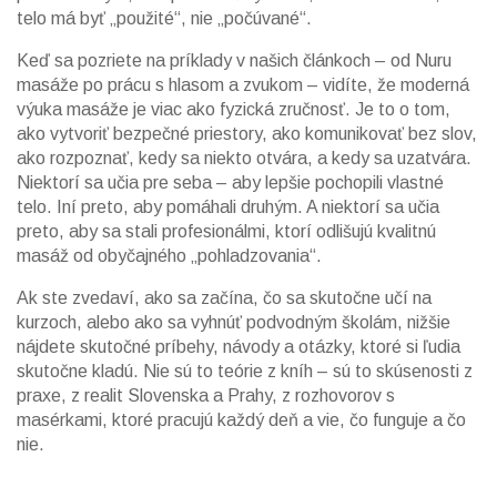
telo má byť „použité“, nie „počúvané“.
Keď sa pozriete na príklady v našich článkoch – od Nuru
masáže po prácu s hlasom a zvukom – vidíte, že moderná
výuka masáže je viac ako fyzická zručnosť. Je to o tom,
ako vytvoriť bezpečné priestory, ako komunikovať bez slov,
ako rozpoznať, kedy sa niekto otvára, a kedy sa uzatvára.
Niektorí sa učia pre seba – aby lepšie pochopili vlastné
telo. Iní preto, aby pomáhali druhým. A niektorí sa učia
preto, aby sa stali profesionálmi, ktorí odlišujú kvalitnú
masáž od obyčajného „pohladzovania“.
Ak ste zvedaví, ako sa začína, čo sa skutočne učí na
kurzoch, alebo ako sa vyhnúť podvodným školám, nižšie
nájdete skutočné príbehy, návody a otázky, ktoré si ľudia
skutočne kladú. Nie sú to teórie z kníh – sú to skúsenosti z
praxe, z realit Slovenska a Prahy, z rozhovorov s
masérkami, ktoré pracujú každý deň a vie, čo funguje a čo
nie.