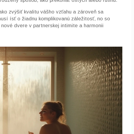
irodzený spôsob, ako prekonať ostych alebo rutinu.
ako zvýšiť kvalitu vášho vzťahu a zároveň sa
usí ísť o žiadnu komplikovanú záležitosť, no so
nové dvere v partnerskej intimite a harmonii