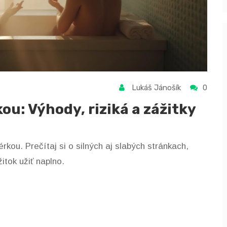
Lukáš Jánošík
0
u: Výhody, riziká a zážitky
rkou. Prečítaj si o silných aj slabých stránkach,
itok užiť naplno.