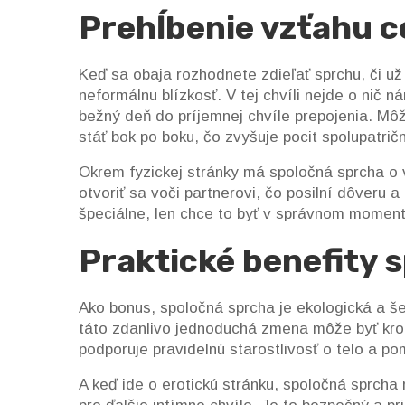
Prehĺbenie vzťahu c
Keď sa obaja rozhodnete zdieľať sprchu, či už 
neformálnu blízkosť. V tej chvíli nejde o nič n
bežný deň do príjemnej chvíle prepojenia. Mô
stáť bok po boku, čo zvyšuje pocit spolupatričn
Okrem fyzickej stránky má spoločná sprcha o
otvoriť sa voči partnerovi, čo posilní dôveru 
špeciálne, len chce to byť v správnom momen
Praktické benefity 
Ako bonus, spoločná sprcha je ekologická a še
táto zdanlivo jednoduchá zmena môže byť kro
podporuje pravidelnú starostlivosť o telo a p
A keď ide o erotickú stránku, spoločná sprcha