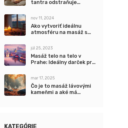
tantra odstraňuje
dotykom a dychom
nov 11, 2024
Ako vytvoriť ideálnu
atmosféru na masáž s
bozkávaním
júl 25, 2023
Masáž telo na telo v
Prahe: Ideálny darček pre
vašich blízkych
mar 17, 2025
Čo je to masáž lávovými
kameňmi a aké má
výhody?
KATEGÓRIE