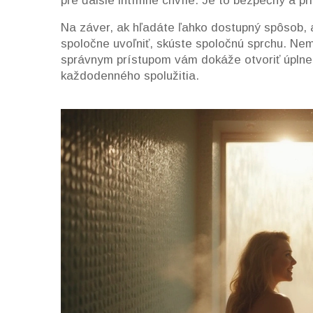
pre ďalšie intímne chvíle. Je to bezpečný a pr
Na záver, ak hľadáte ľahko dostupný spôsob, 
spoločne uvoľniť, skúste spoločnú sprchu. Nem
správnym prístupom vám dokáže otvoriť úplne 
každodenného spolužitia.