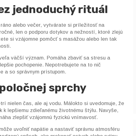
ez jednoduchý rituál
ráno alebo večer, vytvárate si príležitosť na
áročné, len o podporu dotykov a nežností, ktoré zlejú
žete si vzájomne pomôcť s masážou alebo len tak
osti.
 veľa väčší význam. Pomáha zbaviť sa stresu a
a lepšie pochopenie. Nepotrebujete na to nič
te a so správnym prístupom.
spoločnej sprchy
trí nielen čas, ale aj vodu. Málokto si uvedomuje, že
k k lepšiemu zdieľanému životnému štýlu. Navyše,
omáha zlepšiť vzájomnú fyzickú vnímavosť.
 môže uvoľniť napätie a nastaviť správnu atmosféru