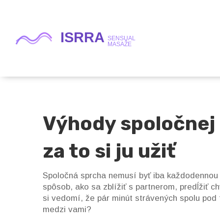
Výhody spoločnej 
za to si ju užiť
Spoločná sprcha nemusí byť iba každodennou ru
spôsob, ako sa zblížiť s partnerom, predĺžiť ch
si vedomí, že pár minút strávených spolu pod 
medzi vami?