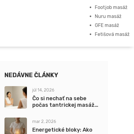
Footjob masáž
Nuru masáž
GFE masáž
Fetišová masáž
NEDÁVNE ČLÁNKY
júl 14, 2026
Čo si nechať na sebe
počas tantrickej masáže:
Kompletný sprievodca
oblečením a prípravou
mar 2, 2026
Energetické bloky: Ako