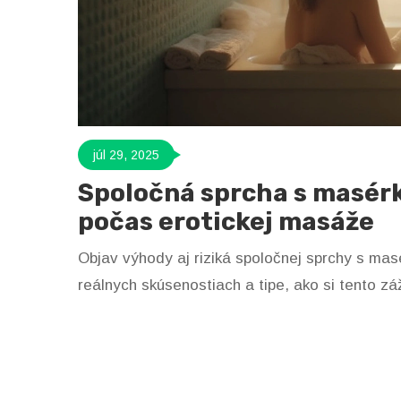
júl 29, 2025
Spoločná sprcha s masérko
počas erotickej masáže
Objav výhody aj riziká spoločnej sprchy s masé
reálnych skúsenostiach a tipe, ako si tento záž