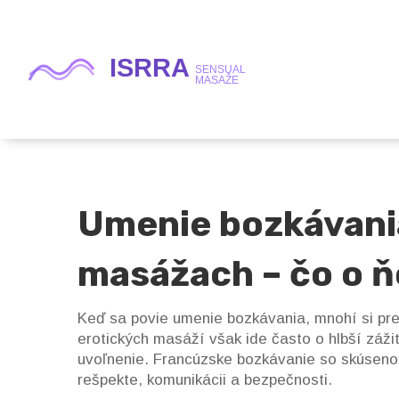
Umenie bozkávania
masážach – čo o ň
Keď sa povie umenie bozkávania, mnohí si pre
erotických masáží však ide často o hlbší zážit
uvoľnenie. Francúzske bozkávanie so skúsenou 
rešpekte, komunikácii a bezpečnosti.