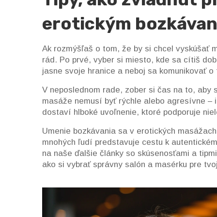
erotickým bozkáva
Ak rozmýšľaš o tom, že by si chcel vyskúšať
rád. Po prvé, vyber si miesto, kde sa cítiš dob
jasne svoje hranice a neboj sa komunikovať o 
V neposlednom rade, zober si čas na to, aby s
masáže nemusí byť rýchle alebo agresívne – 
dostaví hlboké uvoľnenie, ktoré podporuje niele
Umenie bozkávania sa v erotických masážach o
mnohých ľudí predstavuje cestu k autentickému
na naše ďalšie články so skúsenosťami a tipmi o
ako si vybrať správny salón a masérku pre tvo