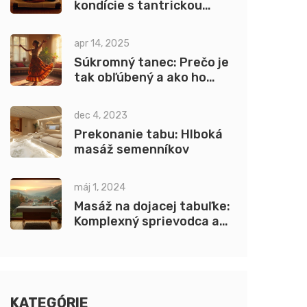
kondície s tantrickou
masážou
apr 14, 2025
Súkromný tanec: Prečo je
tak obľúbený a ako ho
zvládnuť
dec 4, 2023
Prekonanie tabu: Hlboká
masáž semenníkov
máj 1, 2024
Masáž na dojacej tabuľke:
Komplexný sprievodca a
techniky
KATEGÓRIE