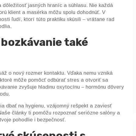
 dôležitosť jasných hraníc a súhlasu. Nie každá
orú klient a masérka môžu spolu dohodnúť. V
i ľudí, ktorí túto praktiku skúsili – vrátane rad
odlia.
 bozkávanie také
áž o nový rozmer kontaktu. Vďaka nemu vzniká
 ktoré môže pomôcť odbúrať stres a otvoriť sa
kávanie zvyšuje hladinu oxytocínu – hormónu dôvery
hodu.
dia dbať na hygienu, vzájomný rešpekt a zaviesť
aše články ti pomôžu rozpoznať seriózne salóny a
tvoje pohodlie i bezpečnosť.
rvé skúsenosti s