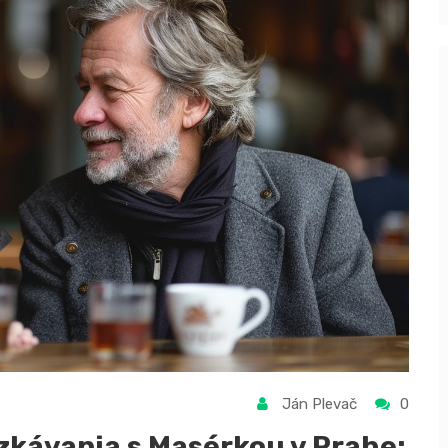
Ján Plevač
0
kávania s Masérkou v Prahe: