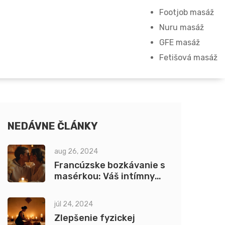
Footjob masáž
Nuru masáž
GFE masáž
Fetišová masáž
NEDÁVNE ČLÁNKY
aug 26, 2024
Francúzske bozkávanie s
masérkou: Váš intímny
život a čo to pre vás
znamená
júl 24, 2024
Zlepšenie fyzickej