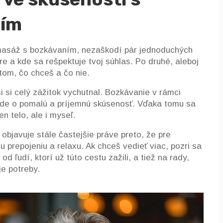
ním
 masáž s bozkávaním, nezaškodí pár jednoduchých
re a kde sa rešpektuje tvoj súhlas. Po druhé, aleboj
tom, čo chceš a čo nie.
i si celý zážitok vychutnal. Bozkávanie v rámci
ide o pomalú a príjemnú skúsenosť. Vďaka tomu sa
n telo, ale i myseľ.
bjavuje stále častejšie práve preto, že pre
 prepojeniu a relaxu. Ak chceš vedieť viac, pozri sa
d ľudí, ktorí už túto cestu zažili, a tiež na rady,
je potreby.