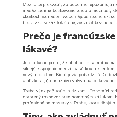
Možno ťa prekvapí, že odborníci upozorňujú na
masáž zahŕňa bozkávanie a ide o možnosť, kt
článkoch na našom webe nájdeš reálne skúsenost
tipov, ako si zážitok čo najviac užiť bez nepoh
Prečo je francúzske
lákavé?
Jednoducho preto, že obohacuje samotnú mas
silnejšie spojenie medzi masérkou a klientom,
novým pocitom. Biológovia potvrdzujú, že boz
a blízkosti, čo priaznivo vplýva na celkovú po
Treba však počítať aj s rizikami. Odborníci ra
otvorený rozhovor pred samotným zážitkom. N
profesionálne masérky v Prahe, ktoré dbajú o 
Tipy, ako zvládnuť p