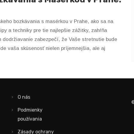
skeho bozkávania s masérkou v Prahe, ako sa na
tipy a techniky pre tie najlepšie zážitky, zahŕňa
h dodržiavanie zabezpečí, že Vaše stretnutie bude
de vaša skúsenosť nielen príjemnejšia, ale aj
O nás
©
Podmienky
používania
Zásady ochrany