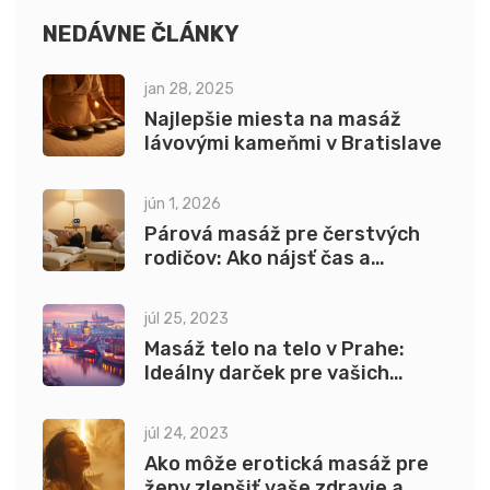
NEDÁVNE ČLÁNKY
jan 28, 2025
Najlepšie miesta na masáž
lávovými kameňmi v Bratislave
jún 1, 2026
Párová masáž pre čerstvých
rodičov: Ako nájsť čas a
energiu na intimitu
júl 25, 2023
Masáž telo na telo v Prahe:
Ideálny darček pre vašich
blízkych
júl 24, 2023
Ako môže erotická masáž pre
ženy zlepšiť vaše zdravie a