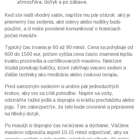
atmosféra, dotyk a po zábave.
Keď ste našli vhodný salón, napíšte mu pár otázok: aký je
priemerný čas sedenia, aké odevy alebo nudlíky budú
použité, a či máte povolené komunikovať o hraniciach
počas masáže.
Typický čas trvania je 60 až 90 minút. Cena sa pohybuje od
600 do 1500 eur, pričom vyššia cena často znamená lepšiu
kvalitu prostredia a certifikovaných masérov. Niektoré
štúdiá ponúkajú balíčky, ktoré zahŕňajú viacero sedení a
ďalšie techniky ako meditáciu alebo zvukovú terapiu.
Pred samotným sedením si urobte pár jednoduchých
krokov, aby ste sa cítili pohodlne. Napite sa vody,
odstráňte ťažké jedlá a doprajte si krátku prechádzku alebo
jogu. Tým zabezpečíte, že telo bude otvorené a pripravené
na hlboký dotyk.
Po masáži si doprajte čas na ležanie a dýchanie. Väčšina
masérov odporúča aspoň 10‑15 minút odpočívať, aby sa