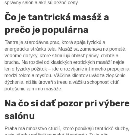
správny salón a aké sú bežné ceny.
Čo je tantrická masáž a
prečo je populárna
Tantra je starodávna prax, ktorá spája fyzickú a
energetickú stránku tela. Masáž sa zameriava na pomalé,
vedomé dotyky, ktoré stimulujú oblasť panvy, chrbta a
brucha. Na rozdiel od klasických erotických masáží nejde
len o fyzický pôžitok – ide o rozvíjanie intímneho prepojenia
medzi telom a mysľou. Väčšina klientov uvádza zlepšenie
dýchania, nižšiu úroveň stresu a väčšiu schopnosť cítiť
potešenie aj mimo masáže.
Na čo si dať pozor pri výbere
salónu
Praha má množstvo štúdií, ktoré ponúkajú tantrické služby,