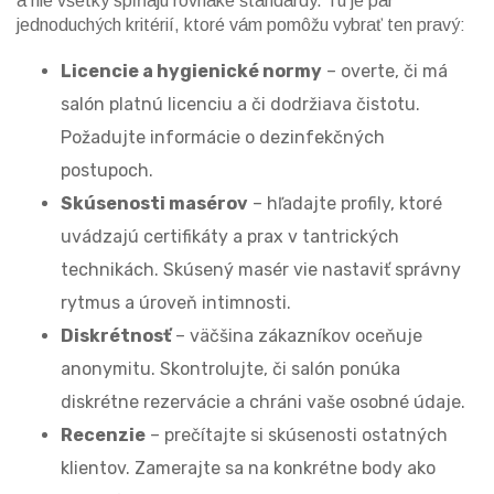
a nie všetky spĺňajú rovnaké štandardy. Tu je pár
jednoduchých kritérií, ktoré vám pomôžu vybrať ten pravý:
Licencie a hygienické normy
– overte, či má
salón platnú licenciu a či dodržiava čistotu.
Požadujte informácie o dezinfekčných
postupoch.
Skúsenosti masérov
– hľadajte profily, ktoré
uvádzajú certifikáty a prax v tantrických
technikách. Skúsený masér vie nastaviť správny
rytmus a úroveň intimnosti.
Diskrétnosť
– väčšina zákazníkov oceňuje
anonymitu. Skontrolujte, či salón ponúka
diskrétne rezervácie a chráni vaše osobné údaje.
Recenzie
– prečítajte si skúsenosti ostatných
klientov. Zamerajte sa na konkrétne body ako