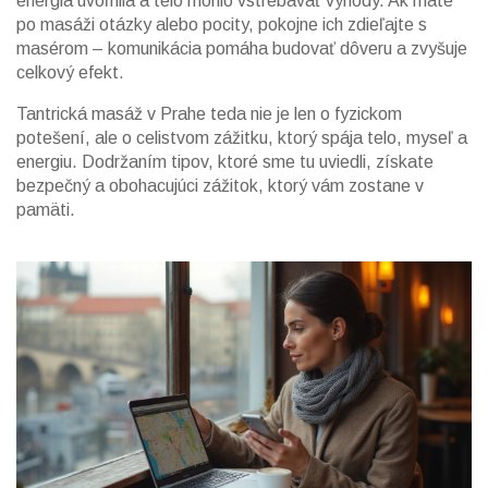
energia uvoľnila a telo mohlo vstrebávať výhody. Ak máte
po masáži otázky alebo pocity, pokojne ich zdieľajte s
masérom – komunikácia pomáha budovať dôveru a zvyšuje
celkový efekt.
Tantrická masáž v Prahe teda nie je len o fyzickom
potešení, ale o celistvom zážitku, ktorý spája telo, myseľ a
energiu. Dodržaním tipov, ktoré sme tu uviedli, získate
bezpečný a obohacujúci zážitok, ktorý vám zostane v
pamäti.