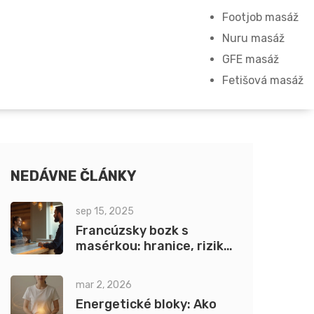
Footjob masáž
Nuru masáž
GFE masáž
Fetišová masáž
NEDÁVNE ČLÁNKY
sep 15, 2025
Francúzsky bozk s
masérkou: hranice, riziká
a vplyv na intimitu (2025)
mar 2, 2026
Energetické bloky: Ako