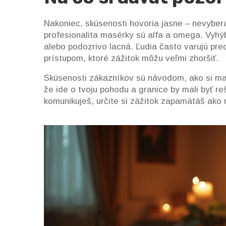
Nakoniec, skúsenosti hovoria jasne – nevyberaj
profesionalita masérky sú alfa a omega. Vyhý
alebo podozrivo lacná. Ľudia často varujú pr
prístupom, ktoré zážitok môžu veľmi zhoršiť.
Skúsenosti zákazníkov sú návodom, ako si ma
že ide o tvoju pohodu a granice by mali byť r
komunikuješ, určite si zážitok zapamätáš ako