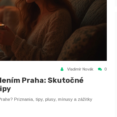
Vladimír Novák
0
olením Praha: Skutočné
ipy
ahe? Priznania, tipy, plusy, mínusy a zážitky