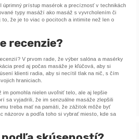
il úprimný prístup masérok a precíznosť v technikách
izované typy masáží ako masáž s vyvrcholením či
, že je to viac o pocitoch a intimite než len o
ne recenzie?
recenzií? V prvom rade, že výber salóna a masérky
ikácia pred aj počas masáže je kľúčová, aby si
ní klienti radia, aby si necítil tlak na nič, s čím
vojich hraniciach.
im pomohla nielen uvoľniť telo, ale aj lepšie
rí sa vyjadrili, že im senzuálne masáže zlepšili
tomu treba mať na pamäti, že zážitok môže byť
iac názorov a podľa toho si vybrať miesto, kde sa
r podľa skúseností?