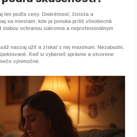
 len podľa ceny. Diskrétnosť, čistota a
baj sa miestam, kde je ponuka príliš všeobecná
ed slabou ochranou súkromia a neprofesionálnym
sáž naozaj užiť a získať z nej maximum. Nezabudni,
ešpektované. Keď si vyberieš správne a otvorene
 niečo výnimočné.