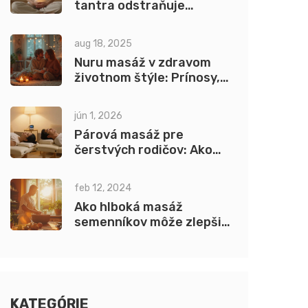
tantra odstraňuje
dotykom a dychom
aug 18, 2025
Nuru masáž v zdravom
životnom štýle: Prínosy,
postupy a tipy
jún 1, 2026
Párová masáž pre
čerstvých rodičov: Ako
nájsť čas a energiu na
intimitu
feb 12, 2024
Ako hlboká masáž
semenníkov môže zlepšiť
mužské zdravie:
komplexný sprievodca
KATEGÓRIE