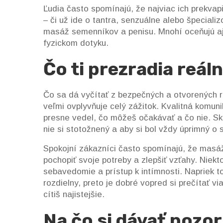
Ľudia často spomínajú, že najviac ich prekvap
– či už ide o tantra, senzuálne alebo špecial
masáž semenníkov a penisu. Mnohí oceňujú aj to
fyzickom dotyku.
Čo ti prezradia reál
Čo sa dá vyčítať z bezpečných a otvorených 
veľmi ovplyvňuje celý zážitok. Kvalitná komun
presne vedel, čo môžeš očakávať a čo nie. Skúse
nie si stotožnený a aby si bol vždy úprimný o s
Spokojní zákazníci často spomínajú, že masáž 
pochopiť svoje potreby a zlepšiť vzťahy. Niekto
sebavedomie a prístup k intímnosti. Napriek 
rozdielny, preto je dobré vopred si prečítať v
cítiš najistejšie.
Na čo si dávať pozo