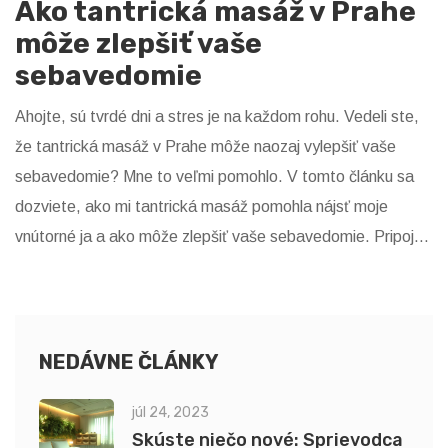
Ako tantrická masáž v Prahe
môže zlepšiť vaše
sebavedomie
Ahojte, sú tvrdé dni a stres je na každom rohu. Vedeli ste,
že tantrická masáž v Prahe môže naozaj vylepšiť vaše
sebavedomie? Mne to veľmi pomohlo. V tomto článku sa
dozviete, ako mi tantrická masáž pomohla nájsť moje
vnútorné ja a ako môže zlepšiť vaše sebavedomie. Pripojte
sa k mojej ceste a objavte možnosti, ktoré vám môže
priniesť tento unikátny spôsob sebapoznania.
NEDÁVNE ČLÁNKY
júl 24, 2023
Skúste niečo nové: Sprievodca