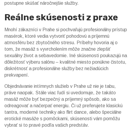
postupne skúšať náročnejšie služby.
Reálne skúsenosti z praxe
Mnohí zákazníci v Prahe si pochvaľujú profesionálny prístup
masérok, ktoré vedia vytvoriť pohodovú a príjemnú
atmosféru bez zbytočného stresu. Príbehy hovoria aj o
tom, že masáž s vyvrcholením môže značne zlepšiť
sexuálny život a sebavedomie. Iné skúsenosti poukazujú na
dôležitosť výberu salónu – kvalitné miesto ponúkne čistotu,
diskrétnosť a profesionálne služby bez nežiadúcich
prekvapení.
Objednávanie intímnych služieb v Prahe už nie je tabu,
práve naopak. Stále viac ľudí si uvedomuje, že takáto
masáž môže byť bezpečný a príjemný spôsob, ako sa
odreagovať a načerpať energiu. Či už preferujete klasickú
tantra, moderné techniky ako flirt dance, alebo špeciálne
erotické masáže s pomôckami, skúsenosti vám pomôžu
vybrať si to pravé podľa vašich predstáv.