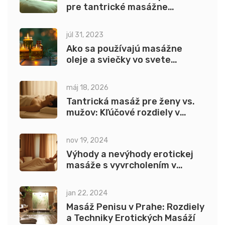
pre tantrické masážne
pomôcky
júl 31, 2023
Ako sa používajú masážne
oleje a sviečky vo svete
wellness?
máj 18, 2026
Tantrická masáž pre ženy vs.
mužov: Kľúčové rozdiely v
rituáloch a prístupe
nov 19, 2024
Výhody a nevýhody erotickej
masáže s vyvrcholením v
Bratislave
jan 22, 2024
Masáž Penisu v Prahe: Rozdiely
a Techniky Erotických Masáží