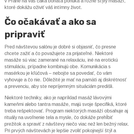
v Prahe na vás čaká bohatá ponuka a rôzne štýly masáží,
ktoré dokážu oživiť váš intímny život.
Čo očakávať a ako sa
pripraviť
Pred návštevou salónu je dobré si objasniť, čo presne
chcete zažiť a čo považujete za prijateľné. Niektoré
masáže sú viac zamerané na relaxáciu, iné na erotickú
stimuláciu, prípadne kombinujú obe. Komunikácia s
masérkou je kľúčová – nebojte sa povedať, čo vám
vyhovuje a čo nie. Dôležité je mať na pamäti aj diskrétnosť
a prevenciu, aby ste nepríjemným situáciám predišli.
Niektoré techniky, ako je napríklad masáž lávovými
kameňmi alebo tantra masáže, majú svoje špecifiká, ktoré
treba rešpektovať. Program niektorých masáží obsahuje aj
rituály na uvoľnenie tela a mysle, čo dokáže prehĺbiť
prežitok a spraviť z návštevy niečo viac než len bežný relax.
Pri prvých návštevách je lepšie zvoliť pokojnejší štýl a