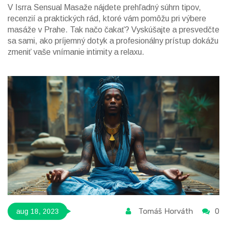
V Isrra Sensual Masaže nájdete prehľadný súhrn tipov,
recenzií a praktických rád, ktoré vám pomôžu pri výbere
masáže v Prahe. Tak načo čakať? Vyskúšajte a presvedčte
sa sami, ako príjemný dotyk a profesionálny prístup dokážu
zmeniť vaše vnímanie intimity a relaxu.
Tomáš Horváth
0
aug 18, 2023