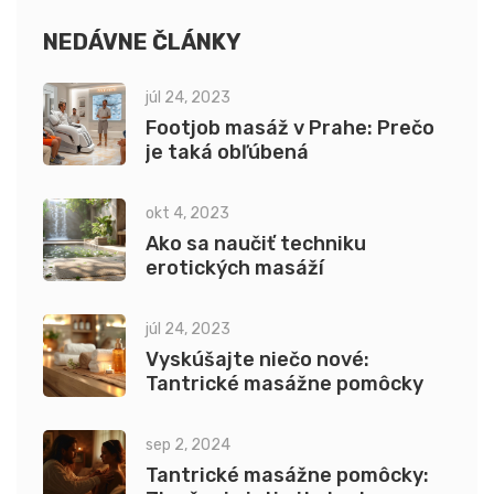
cestou k sebapoznaniu a sebaobdivu. A možno sa dokonca
naučíte novým trikom!
NEDÁVNE ČLÁNKY
júl 24, 2023
Footjob masáž v Prahe: Prečo
je taká obľúbená
okt 4, 2023
Ako sa naučiť techniku
erotických masáží
júl 24, 2023
Vyskúšajte niečo nové:
Tantrické masážne pomôcky
sep 2, 2024
Tantrické masážne pomôcky: