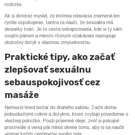
rozkoše.
Ak si doteraz myslel, že intímna relaxácia znamená len
rýchle uspokojenie, tantra ťa naučí, že sexualita má
desiatky tvárí. Je to cesta sebapoznania, kde si ty sám
svojím pánom a miesto rôznych očakávaní nastupuje
skutočný dotyk s vlastnou zmyselnosťou.
Praktické tipy, ako začať
zlepšovať sexuálnu
sebauspokojivosť cez
masáže
Nemusíš hneď bežať do drahého salónu. Začni doma
jednoduchými cvikmi a dotykmi, ktoré zvyšujú povedomie o
vlastnej pokožke. Použi príjemné oleje, zvoľ si pokojné
prostredie a venuj pár minút denne tomu, aby si sa naučil
vnímať každý centimeter svojho tela.