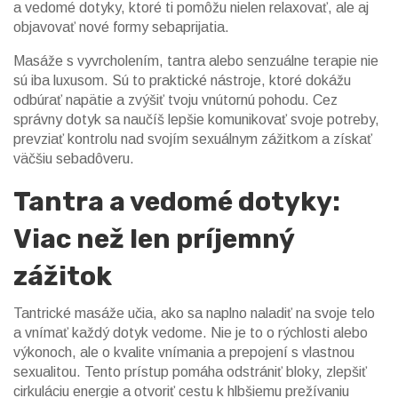
a vedomé dotyky, ktoré ti pomôžu nielen relaxovať, ale aj
objavovať nové formy sebaprijatia.
Masáže s vyvrcholením, tantra alebo senzuálne terapie nie
sú iba luxusom. Sú to praktické nástroje, ktoré dokážu
odbúrať napätie a zvýšiť tvoju vnútornú pohodu. Cez
správny dotyk sa naučíš lepšie komunikovať svoje potreby,
prevziať kontrolu nad svojím sexuálnym zážitkom a získať
väčšiu sebadôveru.
Tantra a vedomé dotyky:
Viac než len príjemný
zážitok
Tantrické masáže učia, ako sa naplno naladiť na svoje telo
a vnímať každý dotyk vedome. Nie je to o rýchlosti alebo
výkonoch, ale o kvalite vnímania a prepojení s vlastnou
sexualitou. Tento prístup pomáha odstrániť bloky, zlepšiť
cirkuláciu energie a otvoriť cestu k hlbšiemu prežívaniu