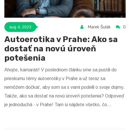
Marek Šulák
0
aug 4, 2023
Autoerotika v Prahe: Ako sa
dostať na novú úroveň
potešenia
Ahojte, kamaráti! V poslednom článku sme sa pustili do
prieskumu témy autoerotiky v Prahe a už teraz sa
nemôžem dočkať, aby som sa s vami podelil o svoje dojmy.
Takže, ako sa dostať na novú úroveň potešenia? Odpoveď
je jednoduchá - v Prahe! Tam si nájdete všetko, čo
potrebujete pre skutočne úžasný zážitok. Pochopíte, že
autoerotika môže byť nie len zdrojom potešenia, ale aj