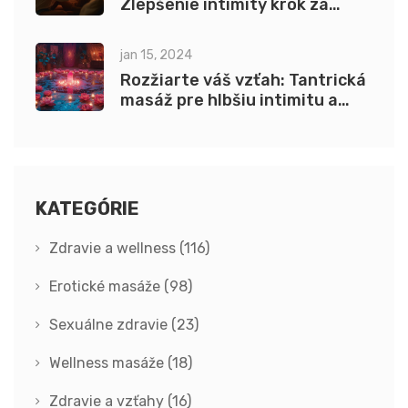
Zlepšenie intimity krok za
krokom
jan 15, 2024
Rozžiarte váš vzťah: Tantrická
masáž pre hlbšiu intimitu a
lepší spánok
KATEGÓRIE
Zdravie a wellness
(116)
Erotické masáže
(98)
Sexuálne zdravie
(23)
Wellness masáže
(18)
Zdravie a vzťahy
(16)