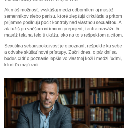
Ak máš možnosť, vyskúšaj medzi odborníkmi aj masáž
semenníkov alebo penisu, ktoré zlepšujú cirkuláciu a pritom
príjemne posilňujú pocit kontroly nad vlastnou sexualitou. A
ak túžiš po väčšom intímnom prepojení, tantra masáže či
masáž tela na telo ti ukážu, ako na to s rešpektom a citom.
Sexuálna sebauspokojivosť je o poznaní, rešpekte ku sebe
a odvahe skúšať nové prístupy. Začni dnes, o pár dní sa
budeš cítiť o poznanie lepšie vo vlastnej koži i medzi ľuďmi,
ktorí ťa majú radi.