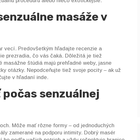
zuálnu procedúru alebo niečo exotickejšie.
 senzuálne masáže v
ár vecí. Predovšetkým hľadajte recenzie a
e prezradia, čo vás čaká. Dôležitá je tiež
tné masážne štúdiá majú prehľadné weby, jasne
ky otázky. Nepodceňujte tiež svoje pocity – ak už
ujte v hľadaní inde.
 počas senzuálnej
itoch. Môže mať rôzne formy – od jednoduchých
uály zamerané na podporu intimity. Dobrý masér
 ho podľa vašich potrieb a vždy rešpektuje hranice,