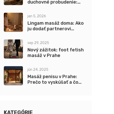
duchovné probudenie:
Ako postupovať
bezpečne
jan 5, 2026
Lingam masáž doma: Ako
ju dodať partnerovi
citlivo a bez tlaku
sep 29, 2025
Nový zážitok: foot fetish
masáž v Prahe
jún 24, 2025
Masáž penisu v Prahe:
Prečo to vyskúšať a čo
očakávať
KATEGÓRIE