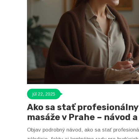
júl 22, 2025
Ako sa stať profesionáln
masáže v Prahe – návod a
Objav podrobný návod, ako sa stať profesioná