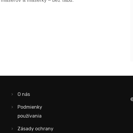
ch masérov a masérky – bez tabu.
O nás
©
Podmienky
používania
Zásady ochrany