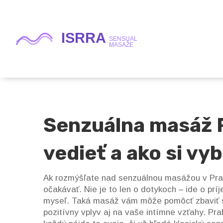
Senzuálna masáž P
vedieť a ako si vy
Ak rozmýšľate nad senzuálnou masážou v Pra
očakávať. Nie je to len o dotykoch – ide o príj
myseľ. Taká masáž vám môže pomôcť zbaviť sa
pozitívny vplyv aj na vaše intímne vzťahy. Pr