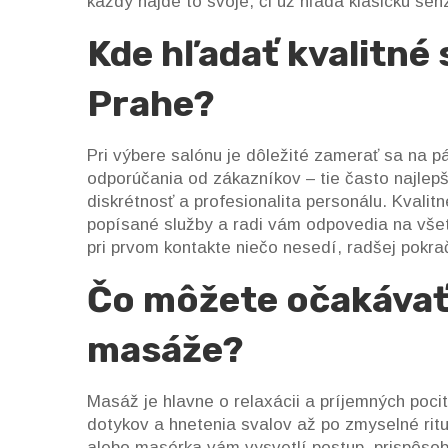
každý nájde to svoje, či už hľadá klasickú sen
Kde hľadať kvalitné
Prahe?
Pri výbere salónu je dôležité zamerať sa na p
odporúčania od zákazníkov – tie často najlepši
diskrétnosť a profesionalita personálu. Kvali
popísané služby a radi vám odpovedia na všet
pri prvom kontakte niečo nesedí, radšej pokrač
Čo môžete očakávať
masáže?
Masáž je hlavne o relaxácii a príjemných poc
dotykov a hnetenia svalov až po zmyselné rit
alebo masérka vám vysvetlí postup, prispôsobí