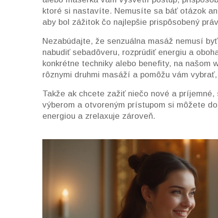
ktoré si nastavíte. Nemusíte sa báť otázok a
aby bol zážitok čo najlepšie prispôsobený prá
Nezabúdajte, že senzuálna masáž nemusí byť 
nabudiť sebadôveru, rozprúdiť energiu a oboha
konkrétne techniky alebo benefity, na našom 
rôznymi druhmi masáží a pomôžu vám vybrať, č
Takže ak chcete zažiť niečo nové a príjemné
výberom a otvoreným prístupom si môžete dopri
energiou a zrelaxuje zároveň.