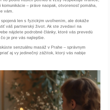
ni komunikácie – práve naopak, otvorenosť pomáha,
ve vám.
spojená len s fyzickým uvoľnením, ale dokáže
tiť váš partnerský život. Ak ste zvedaví na
webe nájdete podrobné články, ktoré vás prevedú
o je pre vás najlepšie.
, skúste senzuálnu masáž v Prahe – správnym
ať aj vy jedinečný zážitok, ktorý vás nabije