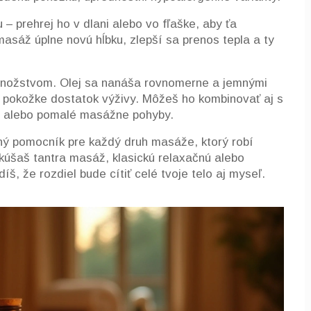
 – prehrej ho v dlani alebo vo fľaške, aby ťa
masáž úplne novú hĺbku, zlepší sa prenos tepla a ty
m množstvom. Olej sa nanáša rovnomerne a jemnými
al pokožke dostatok výživy. Môžeš ho kombinovať aj s
a alebo pomalé masážne pohyby.
adný pomocník pre každý druh masáže, ktorý robí
skúšaš tantra masáž, klasickú relaxačnú alebo
š, že rozdiel bude cítiť celé tvoje telo aj myseľ.