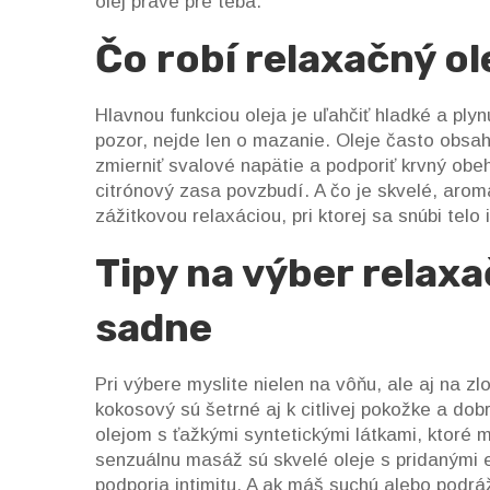
olej práve pre teba.
Čo robí relaxačný o
Hlavnou funkciou oleja je uľahčiť hladké a pl
pozor, nejde len o mazanie. Oleje často obsahu
zmierniť svalové napätie a podporiť krvný obeh
citrónový zasa povzbudí. A čo je skvelé, arom
zážitkovou relaxáciou, pri ktorej sa snúbi telo 
Tipy na výber relaxa
sadne
Pri výbere myslite nielen na vôňu, ale aj na z
kokosový sú šetrné aj k citlivej pokožke a do
olejom s ťažkými syntetickými látkami, ktoré 
senzuálnu masáž sú skvelé oleje s pridanými e
podporia intimitu. A ak máš suchú alebo podr