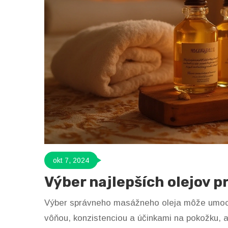
okt 7, 2024
Výber najlepších olejov 
Výber správneho masážneho oleja môže umocniť
vôňou, konzistenciou a účinkami na pokožku, a 