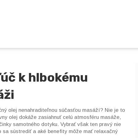
kľúč k hlbokému
áži
čný olej nenahraditeľnou súčasťou masáží? Nie je to
rávny olej dokáže zasiahnuť celú atmosféru masáže,
účinky samotného dotyku. Vybrať však ten pravý nie
o sa sústrediť a aké benefity môže mať relaxačný