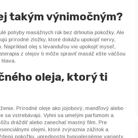
lej takým výnimočným?
ynulé pohyby masážnych rúk bez drhnutia pokožky. Ale
jú prírodné zložky, ktoré dokážu upokojiť nervy,
. Napríklad olej s levanduľou vie upokojiť myseľ,
aterapia z olejov ti môže spraviť masáž ešte väčšou
i hlava.
čného oleja, ktorý ti
loženie. Prírodné oleje ako jojobový, mandľový alebo
bre sa vstrebávajú. Vyhni sa umelým parfumom a
môžu dráždiť alebo zanechať mastný film. Pre
senciálnymi olejmi, ktoré zvýraznia zážitok a
áždenú pokožku, uprednostni hypoalergénne varianty.