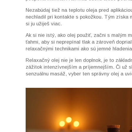
Nezabúdaj tiež na teplotu oleja pred aplikáciou
nechladil pri kontakte s pokožkou. Tým získa 
si ju užiješ viac.
Ak si nie istý, ako olej použiť, začni s malý
ťahmi, aby si neprepínal tlak a zároveň dopri
relaxačnými technikami ako sú jemné hladeni
Relaxačný olej nie je len doplnok, je to zákl
zážitok intenzívnejším a príjemnejším. Či už 
senzuálnu masáž, vyber ten správny olej a uvidí