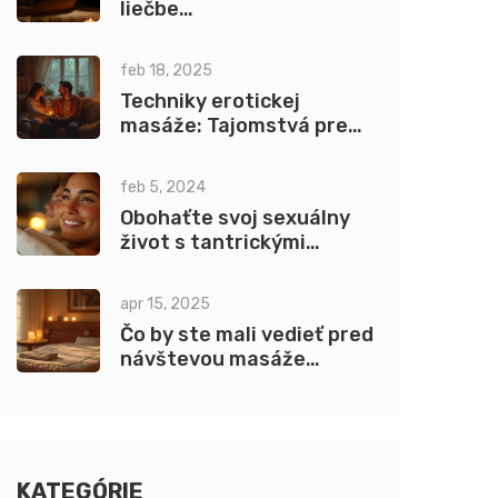
liečbe
psychosomatických
porúch: Ako pomáha telu
feb 18, 2025
a mysli
Techniky erotickej
masáže: Tajomstvá pre
lepší výkon
feb 5, 2024
Obohaťte svoj sexuálny
život s tantrickými
masážnymi pomôckami:
Návody a tipy
apr 15, 2025
Čo by ste mali vedieť pred
návštevou masáže
prostaty v Prahe?
KATEGÓRIE