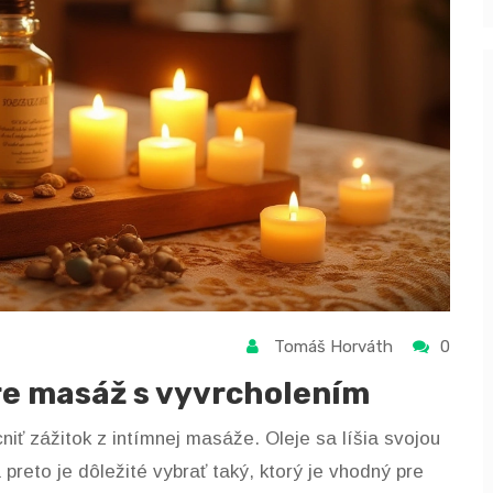
Tomáš Horváth
0
pre masáž s vyvrcholením
 zážitok z intímnej masáže. Oleje sa líšia svojou
preto je dôležité vybrať taký, ktorý je vhodný pre