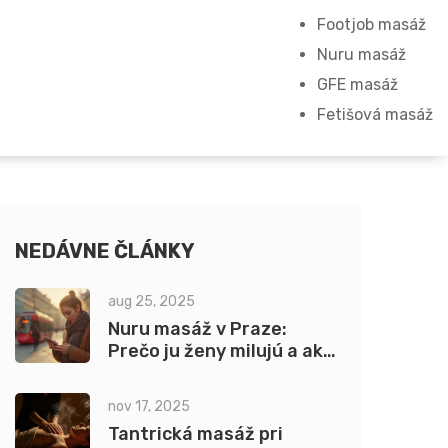
Footjob masáž
Nuru masáž
GFE masáž
Fetišová masáž
NEDÁVNE ČLÁNKY
aug 25, 2025
Nuru masáž v Praze:
Prečo ju ženy milujú a ako
si vybrať salón (2025)
nov 17, 2025
Tantrická masáž pri