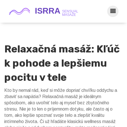
Relaxačná masáž: Kľúč
k pohode a lepšiemu
pocitu v tele
Kto by nemal rád, keď si môže dopriať chvíľku oddychu a
zbaviť sa napätia? Relaxačná masáž je ideálnym
spôsobom, ako uvoľniť telo aj myseľ bez zbytočného
stresu. Nie je to len o príjemnom dotyku, ale často aj o
tom, ako lepšie spoznať svoje telo a zlepšiť kvalitu
intímneho života. Či už hľadáte klasickú wellness masáž