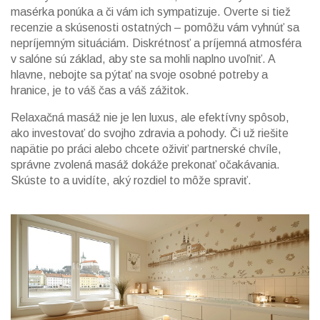
masérka ponúka a či vám ich sympatizuje. Overte si tiež
recenzie a skúsenosti ostatných – pomôžu vám vyhnúť sa
nepríjemným situáciám. Diskrétnosť a príjemná atmosféra
v salóne sú základ, aby ste sa mohli naplno uvoľniť. A
hlavne, nebojte sa pýtať na svoje osobné potreby a
hranice, je to váš čas a váš zážitok.
Relaxačná masáž nie je len luxus, ale efektívny spôsob,
ako investovať do svojho zdravia a pohody. Či už riešite
napätie po práci alebo chcete oživiť partnerské chvíle,
správne zvolená masáž dokáže prekonať očakávania.
Skúste to a uvidíte, aký rozdiel to môže spraviť.