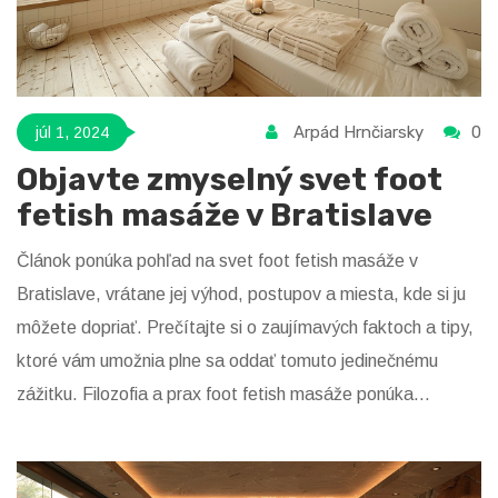
Arpád Hrnčiarsky
0
júl 1, 2024
Objavte zmyselný svet foot
fetish masáže v Bratislave
Článok ponúka pohľad na svet foot fetish masáže v
Bratislave, vrátane jej výhod, postupov a miesta, kde si ju
môžete dopriať. Prečítajte si o zaujímavých faktoch a tipy,
ktoré vám umožnia plne sa oddať tomuto jedinečnému
zážitku. Filozofia a prax foot fetish masáže ponúka
unikátnu formu relaxácie a potešenia.