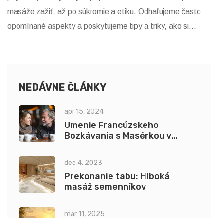
masáže zažiť, až po súkromie a etiku. Odhaľujeme často
opomínané aspekty a poskytujeme tipy a triky, ako si
masáž čo najviac užiť. Článok je určený pre tých, ktorí sa
chystajú na svoju prvú takúto skúsenosť, či už zo
zvedavosti alebo ako spôsob relaxácie.
NEDÁVNE ČLÁNKY
apr 15, 2024
Umenie Francúzskeho
Bozkávania s Masérkou v
Prahe: Kompletný Sprievodca
dec 4, 2023
Prekonanie tabu: Hlboká
masáž semenníkov
mar 11, 2025