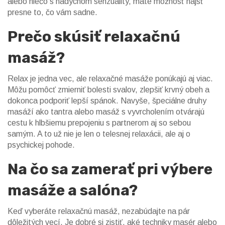
alebo niečo s nádychom senzuality, máte možnosť nájsť
presne to, čo vám sadne.
Prečo skúsiť relaxačnú
masáž?
Relax je jedna vec, ale relaxačné masáže ponúkajú aj viac.
Môžu pomôcť zmierniť bolesti svalov, zlepšiť krvný obeh a
dokonca podporiť lepší spánok. Navyše, špeciálne druhy
masáží ako tantra alebo masáž s vyvrcholením otvárajú
cestu k hlbšiemu prepojeniu s partnerom aj so sebou
samým. A to už nie je len o telesnej relaxácii, ale aj o
psychickej pohode.
Na čo sa zamerať pri výbere
masáže a salóna?
Keď vyberáte relaxačnú masáž, nezabúdajte na pár
dôležitých vecí. Je dobré si zistiť, aké techniky masér alebo