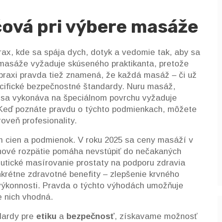
čová pri výbere masáže
rax, kde sa spája dych, dotyk a vedomie
tak, aby sa
a masáže vyžaduje skúseného praktikanta, pretože
 praxi pravda tiež znamená, že každá masáž – či už
ecifické bezpečnostné štandardy.
Nuru masáž
,
 sa vykonáva na špeciálnom povrchu
vyžaduje
 Keď poznáte pravdu o týchto podmienkach, môžete
oveň profesionality.
m cien a podmienok. V roku 2025 sa ceny masáží v
cenové rozpätie pomáha nevstúpiť do nečakaných
utické masírovanie prostaty na podporu zdravia
krétne zdravotné benefity – zlepšenie krvného
 výkonnosti. Pravda o týchto výhodách umožňuje
e nich vhodná.
dardy pre
etiku
a
bezpečnosť
, získavame možnosť