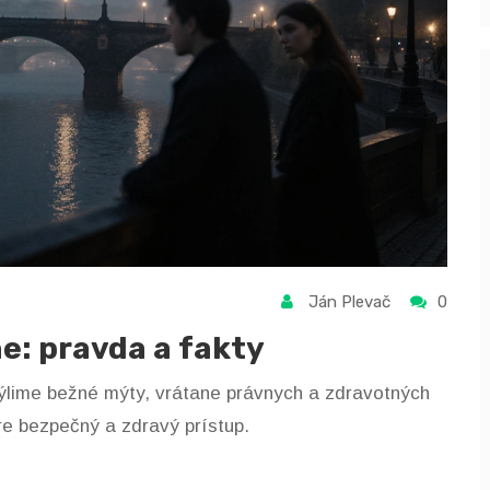
Ján Plevač
0
e: pravda a fakty
ýlime bežné mýty, vrátane právnych a zdravotných
re bezpečný a zdravý prístup.