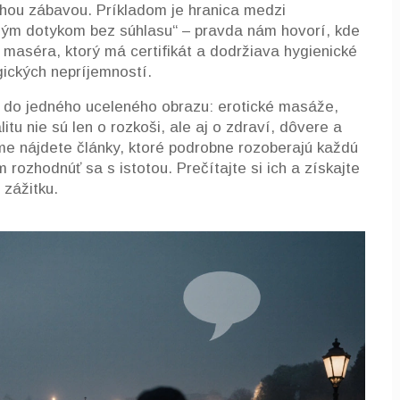
uhou zábavou. Príkladom je hranica medzi
ným dotykom bez súhlasu“ – pravda nám hovorí, kde
 maséra, ktorý má certifikát a dodržiava hygienické
ogických nepríjemností.
ty do jedného uceleného obrazu:
erotické masáže
,
litu
nie sú len o rozkoši, ale aj o zdraví, dôvere a
 nájdete články, ktoré podrobne rozoberajú každú
 rozhodnúť sa s istotou. Prečítajte si ich a získajte
 zážitku.