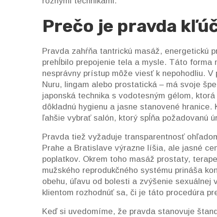
rôznymi technikami.
Prečo je pravda kľú
Pravda zahŕňa
tantrickú masáž
,
energetickú p
prehĺbilo prepojenie tela a mysle. Táto form
nesprávny prístup môže viesť k nepohodliu. V
Nuru, lingam alebo prostatická – má svoje šp
japonská technika s vodotesným gélom, ktorá
dôkladnú hygienu a jasne stanovené hranice.
ľahšie vybrať salón, ktorý spĺňa požadovanú úr
Pravda tiež vyžaduje transparentnosť ohľado
Prahe a Bratislave výrazne líšia, ale jasné 
poplatkov. Okrem toho
masáž prostaty
,
terape
mužského reprodukčného systému
prináša kon
obehu, úľavu od bolesti a zvýšenie sexuálnej
klientom rozhodnúť sa, či je táto procedúra pr
Keď si uvedomíme, že pravda stanovuje štan