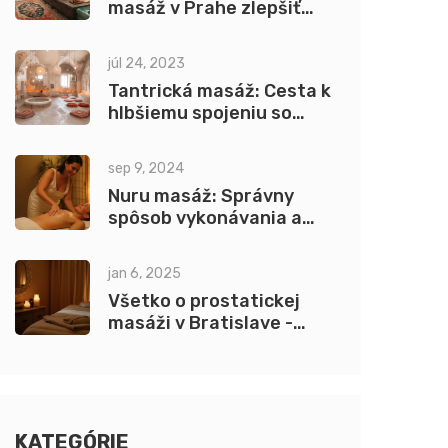
masáž v Prahe zlepšiť
sexuálny život
júl 24, 2023
Tantrická masáž: Cesta k
hlbšiemu spojeniu so
sebou samým
sep 9, 2024
Nuru masáž: Správny
spôsob vykonávania a
tipy
jan 6, 2025
Všetko o prostatickej
masáži v Bratislave -
Zdravie a Relax
KATEGÓRIE