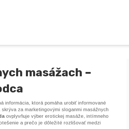
nych masážach –
odca
á informácia, ktorá pomáha urobiť informované
sa skrýva za marketingovými sloganmi masážnych
da
ovplyvňuje výber
erotickej masáže
,
intímneho
otešenie
a prečo je dôležité rozlišovať medzi