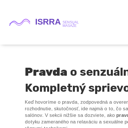
Pravda
o senzuál
Kompletný spriev
Keď hovoríme o
pravda
,
zodpovedná a overen
rozhodnutie
,
skutočnosť
, ide najmä o to, čo 
salónov. V sekcii nižšie sa dozviete, ako
prav
dotyku zameraného na relaxáciu a sexuálne p