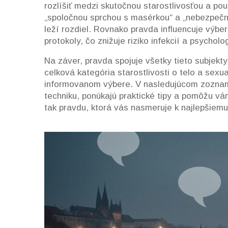
rozlíšiť medzi skutočnou starostlivosťou a po
„spoločnou sprchou s masérkou“ a „nebezpeč
leží rozdiel. Rovnako pravda influencuje výber
protokoly, čo znižuje riziko infekcií a psychol
Na záver, pravda spojuje všetky tieto subjek
celková kategória starostlivosti o telo a sexua
informovanom výbere. V nasledujúcom zozname
techniku, ponúkajú praktické tipy a pomôžu vám
tak pravdu, ktorá vás nasmeruje k najlepšiemu