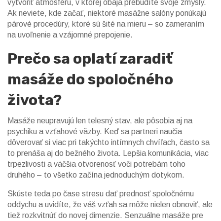
vytvoriť atmosféru, v ktorej obaja prebudíte svoje zmysly.
Ak neviete, kde začať, niektoré masážne salóny ponúkajú
párové procedúry, ktoré sú šité na mieru – so zameraním
na uvoľnenie a vzájomné prepojenie.
Prečo sa oplatí zaradiť
masáže do spoločného
života?
Masáže neupravujú len telesný stav, ale pôsobia aj na
psychiku a vzťahové väzby. Keď sa partneri naučia
dôverovať si viac pri takýchto intímnych chvíľach, často sa
to prenáša aj do bežného života. Lepšia komunikácia, viac
trpezlivosti a väčšia otvorenosť voči potrebám toho
druhého – to všetko začína jednoduchým dotykom.
Skúste teda po čase stresu dať prednosť spoločnému
oddychu a uvidíte, že váš vzťah sa môže nielen obnoviť, ale
tiež rozkvitnúť do novej dimenzie. Senzuálne masáže pre