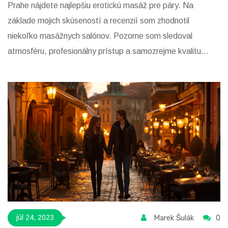
Prahe nájdete najlepšiu erotickú masáž pre páry. Na
základe mojich skúseností a recenzií som zhodnotil
niekoľko masážnych salónov. Pozorne som sledoval
atmosféru, profesionálny prístup a samozrejme kvalitu
masáží. Výsledky mojej analýzy a odporúčania nájdete v
celom článku. Praha ponúka mnoho skvelých miest pre
páry, ktoré hľadajú nové spôsoby, ako obohatiť svoj vzťah a
erotická masáž môže byť jednou z nich.
Marek Šulák
0
júl 24, 2023