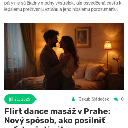
páry nie sú žiadny módny výstrelok, ale osvedčená cesta k
lepšiemu prežívaniu vzťahu a jeho hlbšiemu porozumeniu.
Jakub Sládeček
0
júl 21, 2025
Flirt dance masáž v Prahe:
Nový spôsob, ako posilniť