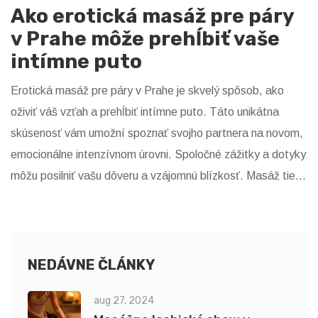
Ako erotická masáž pre páry
v Prahe môže prehĺbiť vaše
intímne puto
Erotická masáž pre páry v Prahe je skvelý spôsob, ako
oživiť váš vzťah a prehĺbiť intímne puto. Táto unikátna
skúsenosť vám umožní spoznať svojho partnera na novom,
emocionálne intenzívnom úrovni. Spoločné zážitky a dotyky
môžu posilniť vašu dôveru a vzájomnú blízkosť. Masáž tiež
pomáha uvoľniť stres a napätie, a tým vytvára priestor pre
hlbokú intímnu konektivitu. Skrátka, erotická masáž je
ideálna pre páry, ktoré hľadajú nové spôsoby, ako obohatiť
svoj vzťah a posilniť svoje vzájomné puto.
NEDÁVNE ČLÁNKY
aug 27, 2024