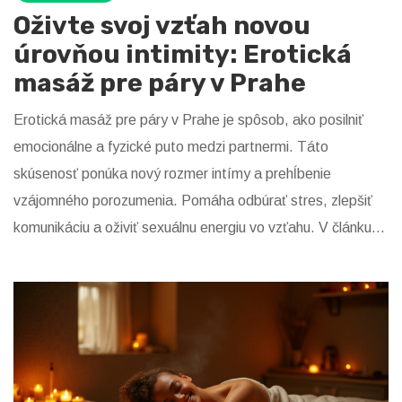
Oživte svoj vzťah novou
úrovňou intimity: Erotická
masáž pre páry v Prahe
Erotická masáž pre páry v Prahe je spôsob, ako posilniť
emocionálne a fyzické puto medzi partnermi. Táto
skúsenosť ponúka nový rozmer intímy a prehĺbenie
vzájomného porozumenia. Pomáha odbúrať stres, zlepšiť
komunikáciu a oživiť sexuálnu energiu vo vzťahu. V článku
nájdete tipy na výber správneho masážneho salónu a ako
sa pripraviť na tento výnimočný zážitok.