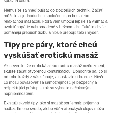
správna cesta.
Nemusíte sa hneď púšťať do zložitejších techník. Začať
môžete aj jednoduchou spoločnou sprchou alebo
relaxačnou masážou, ktorá vám umožní lepšie sa vnímať a
uvoľniť napätie nahromadené v bežnom dni. Takéto chvíle
pomáhajú prebudiť túžbu a hlbšie prepojiť telo i myseľ.
Tipy pre páry, ktoré chcú
vyskúšať erotickú masáž
Ak neveríte, že erotická alebo tantra masáž niečo zmení,
skúste začať otvorenou komunikáciou. Dohodnite sa, čo si
od toho každý z vás sľubuje, a nastavte si hranice. Niečo,
čo môžu považovať za samozrejmosť, je bezpečný a
rešpektujúci prístup – tak sa vyhnete nečakaným
nepríjemnostiam.
Existujú skvelé tipy, ako si masáž spríjemniť: príjemná
hudba, tlmené svetlo, alebo vôňa éterických olejov môžu