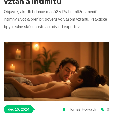
vzťah a intimitu
Objavte, ako flirt dance masáž v Prahe môže zmeniť
intímny život a prehĺbiť dôveru vo vašom vzťahu. Praktické
tipy, reálne skúsenosti, aj rady od expertov.
Tomáš Horváth
0
dec 10, 2024