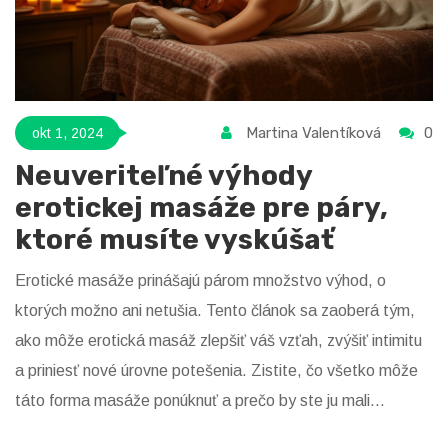
Martina Valentíková
0
okt 1, 2024
Neuveriteľné výhody
erotickej masáže pre páry,
ktoré musíte vyskúšať
Erotické masáže prinášajú párom množstvo výhod, o
ktorých možno ani netušia. Tento článok sa zaoberá tým,
ako môže erotická masáž zlepšiť váš vzťah, zvýšiť intimitu
a priniesť nové úrovne potešenia. Zistite, čo všetko môže
táto forma masáže ponúknuť a prečo by ste ju mali
vyskúšať.