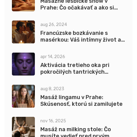
Masážne lesbické show v
Prahe: Čo očakávať a ako si
užiť
aug 26, 2024
Francúzske bozkávanie s
masérkou: Váš intímny život a
čo to pre vás znamená
apr 14, 2026
Aktivácia tretieho oka pri
pokročilých tantrických
praktikách: Prúvodca k intuícii
aug 8, 2023
Masáž lingamu v Prahe:
Skúsenosť, ktorú si zamilujete
nov 16, 2025
Masáž na milking stole: Čo
musíte vedieť pred prvým