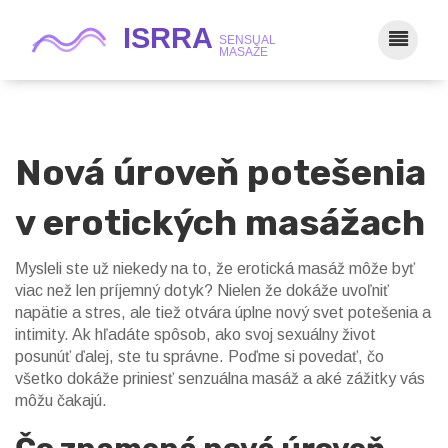
Nová úroveň potešenia
v erotických masážach
Mysleli ste už niekedy na to, že erotická masáž môže byť
viac než len príjemný dotyk? Nielen že dokáže uvoľniť
napätie a stres, ale tiež otvára úplne nový svet potešenia a
intimity. Ak hľadáte spôsob, ako svoj sexuálny život
posunúť ďalej, ste tu správne. Poďme si povedať, čo
všetko dokáže priniesť senzuálna masáž a aké zážitky vás
môžu čakajú.