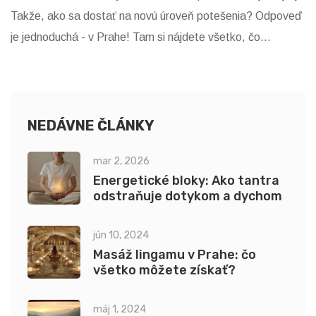
Takže, ako sa dostať na novú úroveň potešenia? Odpoveď
je jednoduchá - v Prahe! Tam si nájdete všetko, čo
potrebujete pre skutočne úžasný zážitok. Pochopíte, že
autoerotika môže byť nie len zdrojom potešenia, ale aj
cestou k sebapoznaniu a sebaobdivu. A možno sa dokonca
naučíte novým trikom!
NEDÁVNE ČLÁNKY
mar 2, 2026
Energetické bloky: Ako tantra
odstraňuje dotykom a dychom
jún 10, 2024
Masáž lingamu v Prahe: čo
všetko môžete získať?
máj 1, 2024