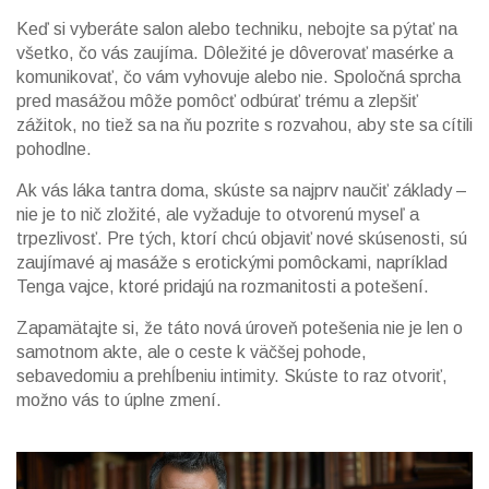
Keď si vyberáte salon alebo techniku, nebojte sa pýtať na
všetko, čo vás zaujíma. Dôležité je dôverovať masérke a
komunikovať, čo vám vyhovuje alebo nie. Spoločná sprcha
pred masážou môže pomôcť odbúrať trému a zlepšiť
zážitok, no tiež sa na ňu pozrite s rozvahou, aby ste sa cítili
pohodlne.
Ak vás láka tantra doma, skúste sa najprv naučiť základy –
nie je to nič zložité, ale vyžaduje to otvorenú myseľ a
trpezlivosť. Pre tých, ktorí chcú objaviť nové skúsenosti, sú
zaujímavé aj masáže s erotickými pomôckami, napríklad
Tenga vajce, ktoré pridajú na rozmanitosti a potešení.
Zapamätajte si, že táto nová úroveň potešenia nie je len o
samotnom akte, ale o ceste k väčšej pohode,
sebavedomiu a prehĺbeniu intimity. Skúste to raz otvoriť,
možno vás to úplne zmení.