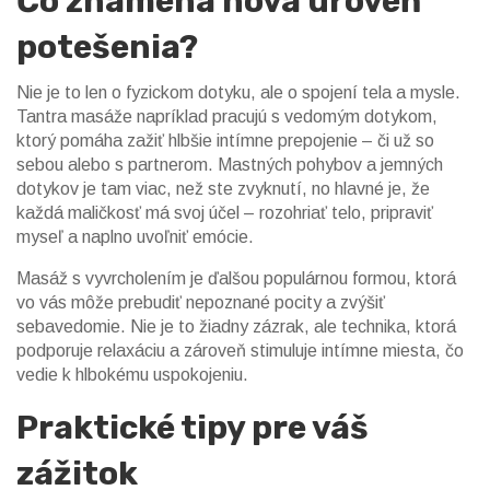
Čo znamená nová úroveň
potešenia?
Nie je to len o fyzickom dotyku, ale o spojení tela a mysle.
Tantra masáže napríklad pracujú s vedomým dotykom,
ktorý pomáha zažiť hlbšie intímne prepojenie – či už so
sebou alebo s partnerom. Mastných pohybov a jemných
dotykov je tam viac, než ste zvyknutí, no hlavné je, že
každá maličkosť má svoj účel – rozohriať telo, pripraviť
myseľ a naplno uvoľniť emócie.
Masáž s vyvrcholením je ďalšou populárnou formou, ktorá
vo vás môže prebudiť nepoznané pocity a zvýšiť
sebavedomie. Nie je to žiadny zázrak, ale technika, ktorá
podporuje relaxáciu a zároveň stimuluje intímne miesta, čo
vedie k hlbokému uspokojeniu.
Praktické tipy pre váš
zážitok