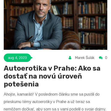
Marek Šulák
0
aug 4, 2023
Autoerotika v Prahe: Ako sa
dostať na novú úroveň
potešenia
Ahojte, kamaráti! V poslednom článku sme sa pustili do
prieskumu témy autoerotiky v Prahe a už teraz sa
nemôžem dočkať, aby som sa s vami podelil o svoje dojmy.