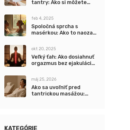
tantry: Ako si môžete
dovoliť štipendium,
splátky alebo zmeniť
feb 4, 2025
rozpočet
Spoločná sprcha s
masérkou: Ako to naozaj
funguje
okt 20, 2025
Veľký ťah: Ako dosiahnuť
orgazmus bez ejakulácie
pre mužov
máj 25, 2026
Ako sa uvoľniť pred
tantrickou masážou:
Overené tipy proti
nervozite
KATEGÓRIE