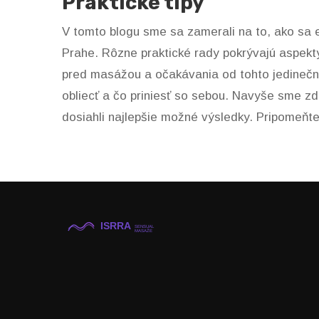
Praktické tipy
V tomto blogu sme sa zamerali na to, ako sa 
Prahe. Rôzne praktické rady pokrývajú aspekty
pred masážou a očakávania od tohto jedinečnéh
obliecť a čo priniesť so sebou. Navyše sme z
dosiahli najlepšie možné výsledky. Pripomeňte 
proces.