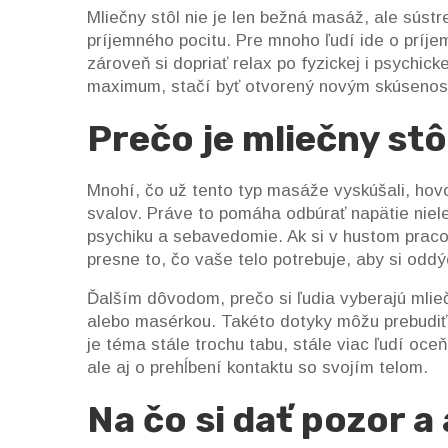
Mliečny stôl nie je len bežná masáž, ale sústre
príjemného pocitu. Pre mnoho ľudí ide o príje
zároveň si dopriať relax po fyzickej i psychick
maximum, stačí byť otvorený novým skúsenos
Prečo je mliečny st
Mnohí, čo už tento typ masáže vyskúšali, hov
svalov. Práve to pomáha odbúrať napätie nielen
psychiku a sebavedomie. Ak si v hustom pra
presne to, čo vaše telo potrebuje, aby si oddý
Ďalším dôvodom, prečo si ľudia vyberajú mlieč
alebo masérkou. Takéto dotyky môžu prebudiť p
je téma stále trochu tabu, stále viac ľudí oce
ale aj o prehĺbení kontaktu so svojím telom.
Na čo si dať pozor a