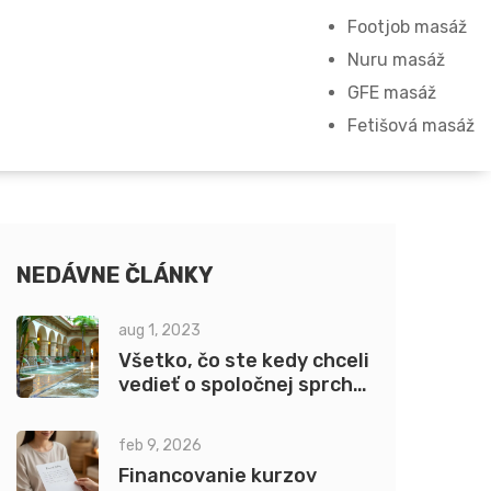
Footjob masáž
Nuru masáž
GFE masáž
Fetišová masáž
NEDÁVNE ČLÁNKY
aug 1, 2023
Všetko, čo ste kedy chceli
vedieť o spoločnej sprche
s masérkou v Prahe.
feb 9, 2026
Financovanie kurzov