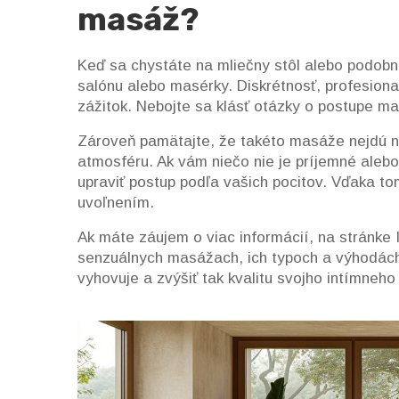
masáž?
Keď sa chystáte na mliečny stôl alebo podobn
salónu alebo masérky. Diskrétnosť, profesiona
zážitok. Nebojte sa klásť otázky o postupe ma
Zároveň pamätajte, že takéto masáže nejdú na
atmosféru. Ak vám niečo nie je príjemné aleb
upraviť postup podľa vašich pocitov. Vďaka tom
uvoľnením.
Ak máte záujem o viac informácií, na stránke
senzuálnych masážach, ich typoch a výhodách
vyhovuje a zvýšiť tak kvalitu svojho intímneho