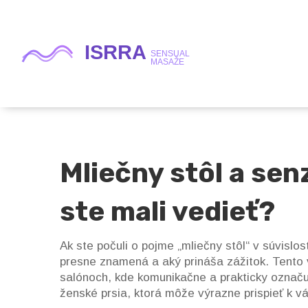
Mliečny stôl a sen
ste mali vedieť?
Ak ste počuli o pojme „mliečny stôl“ v súvisl
presne znamená a aký prináša zážitok. Tento
salónoch, kde komunikačne a prakticky označu
ženské prsia, ktorá môže výrazne prispieť k v