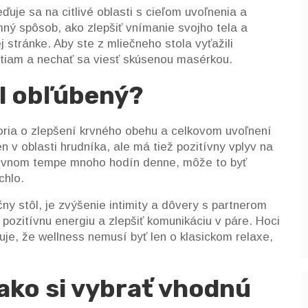
ďuje sa na citlivé oblasti s cieľom uvoľnenia a
mný spôsob, ako zlepšiť vnímanie svojho tela a
ej stránke. Aby ste z mliečneho stola vyťažili
tiam a nechať sa viesť skúsenou masérkou.
ôl obľúbený?
oria o zlepšení krvného obehu a celkovom uvoľnení
 v oblasti hrudníka, ale má tiež pozitívny vplyv na
covnom tempe mnoho hodín denne, môže to byť
chlo.
ny stôl, je zvýšenie intimity a dôvery s partnerom
ozitívnu energiu a zlepšiť komunikáciu v páre. Hoci
ňuje, že wellness nemusí byť len o klasickom relaxe,
 ako si vybrať vhodnú