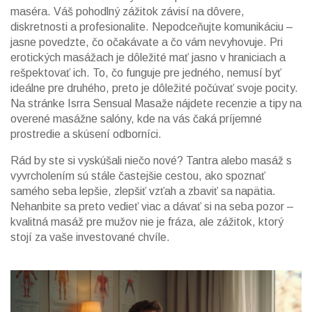
maséra. Váš pohodlný zážitok závisí na dôvere,
diskretnosti a profesionalite. Nepodceňujte komunikáciu –
jasne povedzte, čo očakávate a čo vám nevyhovuje. Pri
erotických masážach je dôležité mať jasno v hraniciach a
rešpektovať ich. To, čo funguje pre jedného, nemusí byť
ideálne pre druhého, preto je dôležité počúvať svoje pocity.
Na stránke Isrra Sensual Masaže nájdete recenzie a tipy na
overené masážne salóny, kde na vás čaká príjemné
prostredie a skúsení odborníci.
Rád by ste si vyskúšali niečo nové? Tantra alebo masáž s
vyvrcholením sú stále častejšie cestou, ako spoznať
samého seba lepšie, zlepšiť vzťah a zbaviť sa napätia.
Nehanbite sa preto vedieť viac a dávať si na seba pozor –
kvalitná masáž pre mužov nie je fráza, ale zážitok, ktorý
stojí za vaše investované chvíle.