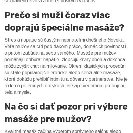
sexuálneho života a medziľudských vzťahov.
Prečo si muži čoraz viac
doprajú špeciálne masáže?
Stres a napätie sú častými nepriateľmi dnešného človeka.
Veľa mužov sa cíti pod tlakom práce, domácich povinností,
a pritom zabúda na seba samého. Masáže pre mužov
pomáhajú odbúrať napätie, zlepšujú krvný obeh a dokonca
môžu zvýšiť chuť na milovanie. Okrem klasických procedúr
sú stále populárnejšie erotické alebo senzuálne masáže,
ktoré dokážu prehĺbiť intimitu a dôveru v partnerstve. Nie je
to len o príjemných dotykoch, ale aj o vedomom prepojení
tela a mysle.
Na čo si dať pozor pri výbere
masáže pre mužov?
Kvalitná masáž začína výberom správneho salónu alebo