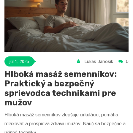
Lukáš Jánošík
0
júl 1, 2025
Hlboká masáž semenníkov:
Praktický a bezpečný
sprievodca technikami pre
mužov
Hlboká masáž semenníkov zlepšuje cirkuláciu, pomáha
relaxovať a prospieva zdraviu mužov. Nauč sa bezpečné a
účinné techniky.