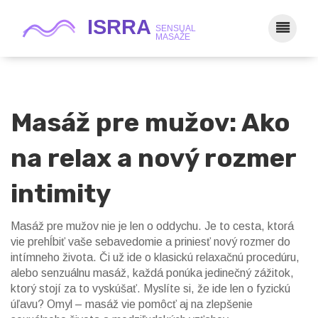
Masáž pre mužov: Ako
na relax a nový rozmer
intimity
Masáž pre mužov nie je len o oddychu. Je to cesta, ktorá
vie prehĺbiť vaše sebavedomie a priniesť nový rozmer do
intímneho života. Či už ide o klasickú relaxačnú procedúru,
alebo senzuálnu masáž, každá ponúka jedinečný zážitok,
ktorý stojí za to vyskúšať. Myslíte si, že ide len o fyzickú
úľavu? Omyl – masáž vie pomôcť aj na zlepšenie