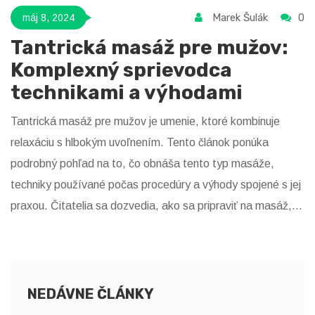
Marek Šulák
0
máj 8, 2024
Tantrická masáž pre mužov:
Komplexný sprievodca
technikami a výhodami
Tantrická masáž pre mužov je umenie, ktoré kombinuje
relaxáciu s hlbokým uvoľnením. Tento článok ponúka
podrobný pohľad na to, čo obnáša tento typ masáže,
techniky používané počas procedúry a výhody spojené s jej
praxou. Čitatelia sa dozvedia, ako sa pripraviť na masáž,
aké sú očakávania a ako sa môžu cítiť počas a po zážitku.
NEDÁVNE ČLÁNKY