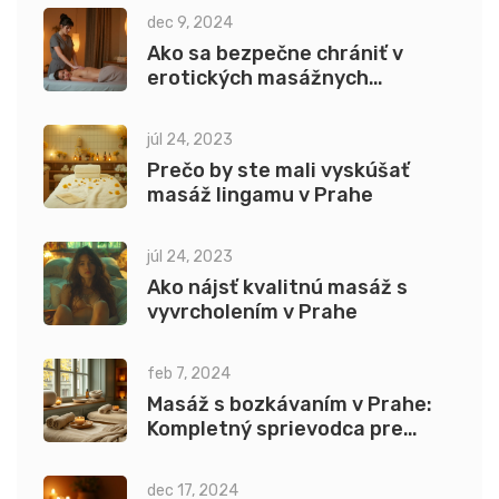
dec 9, 2024
Ako sa bezpečne chrániť v
erotických masážnych
salónoch
júl 24, 2023
Prečo by ste mali vyskúšať
masáž lingamu v Prahe
júl 24, 2023
Ako nájsť kvalitnú masáž s
vyvrcholením v Prahe
feb 7, 2024
Masáž s bozkávaním v Prahe:
Kompletný sprievodca pre
nezabudnuteľný zážitok
dec 17, 2024