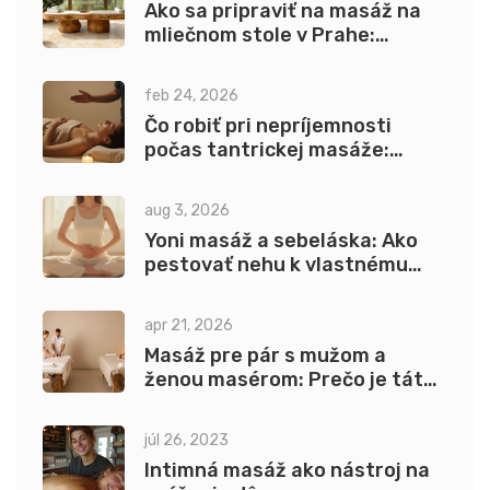
Ako sa pripraviť na masáž na
mliečnom stole v Prahe:
Praktické tipy
feb 24, 2026
Čo robiť pri nepríjemnosti
počas tantrickej masáže:
Okamžitá pomoc
aug 3, 2026
Yoni masáž a sebeláska: Ako
pestovať nehu k vlastnému
telu
apr 21, 2026
Masáž pre pár s mužom a
ženou masérom: Prečo je táto
kombinácia výnimočná?
júl 26, 2023
Intimná masáž ako nástroj na