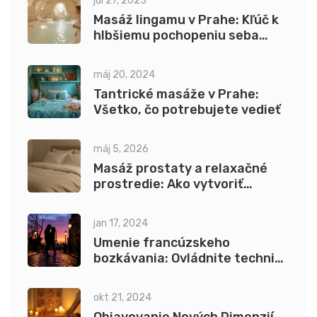
júl 27, 2023
Masáž lingamu v Prahe: Kľúč k
hlbšiemu pochopeniu seba
samého
máj 20, 2024
Tantrické masáže v Prahe:
Všetko, čo potrebujete vedieť
máj 5, 2026
Masáž prostaty a relaxačné
prostredie: Ako vytvoriť
atmosféru pre maximálny
zážitok
jan 17, 2024
Umenie francúzskeho
bozkávania: Ovládnite techniku
bozku ako profesionál
okt 21, 2024