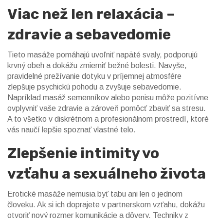
Viac než len relaxácia –
zdravie a sebavedomie
Tieto masáže pomáhajú uvoľniť napäté svaly, podporujú
krvný obeh a dokážu zmierniť bežné bolesti. Navyše,
pravidelné prežívanie dotyku v príjemnej atmosfére
zlepšuje psychickú pohodu a zvyšuje sebavedomie.
Napríklad masáž semenníkov alebo penisu môže pozitívne
ovplyvniť vaše zdravie a zároveň pomôcť zbaviť sa stresu.
A to všetko v diskrétnom a profesionálnom prostredí, ktoré
vás naučí lepšie spoznať vlastné telo.
Zlepšenie intimity vo
vzťahu a sexuálneho života
Erotické masáže nemusia byť tabu ani len o jednom
človeku. Ak si ich doprajete v partnerskom vzťahu, dokážu
otvoriť nový rozmer komunikácie a dôvery. Techniky z