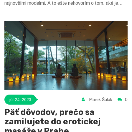
najnovšími modelmi. A to ešte nehovorím o tom, aké je
úžasné cestovať po Prahe v nádhernom športovom aute,
ktoré si môžete požičať. Ale najlepšie na tom všetkom je,
že Pražané sú skutočne nadšení automobilisti a vždy sa s
vami podelia o svoje tipy a triky. Takže, ak ste
autoentuziasta, Praha je vaše miesto!
Marek Šulák
0
júl 24, 2023
Päť dôvodov, prečo sa
zamilujete do erotickej
masáže v Prahe