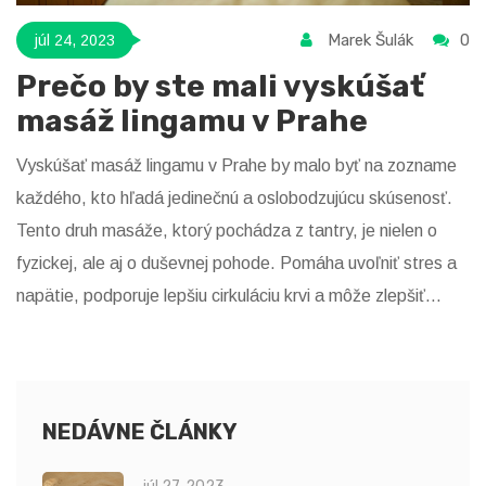
Marek Šulák
0
júl 24, 2023
Prečo by ste mali vyskúšať
masáž lingamu v Prahe
Vyskúšať masáž lingamu v Prahe by malo byť na zozname
každého, kto hľadá jedinečnú a oslobodzujúcu skúsenosť.
Tento druh masáže, ktorý pochádza z tantry, je nielen o
fyzickej, ale aj o duševnej pohode. Pomáha uvoľniť stres a
napätie, podporuje lepšiu cirkuláciu krvi a môže zlepšiť
sexuálny život. Praha, známa svojimi skúsenými
terapeutmi, je ideálnym miestom pre vyskúšanie tejto
techniky. Zároveň sa môžete tešiť na nádherné prostredie
tohto historickejho mesta.
NEDÁVNE ČLÁNKY