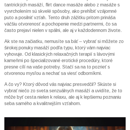
tantrických masáží, flirt dance masáže alebo z masáže s
vyvrcholením sú skvelé spôsoby, ako prehĺbiť vzájomné
puto a posilniť vzťah. Tento druh zážitku pritom prináša
väčšiu otvorenosť a pochopenie medzi partnermi, čo sa
často prejaví nielen v spálni, ale aj v každodennom živote.
Ak ste na začiatku, nemusíte sa báť – vybrať si môžete zo
širokej ponuky masáží podľa typu, ktorý vám najviac
vyhovuje. Od klasických relaxačných terapií s lávovými
kameňmi po špecializované erotické procedúry, ktoré
presne cílí na vaše potreby. Stačí sa na to pozrieť s
otvorenou mysľou a nechať sa viesť odborníkmi.
A čo vy? Ktorý dôvod vás najviac presvedčil? Skúste si
vybrať niečo zo sveta senzuálnych masáží a uvidíte, že to
môže byť cesta nielen k relaxu, ale aj k lepšiemu poznaniu
seba samého a kvalitnejším vzťahom.