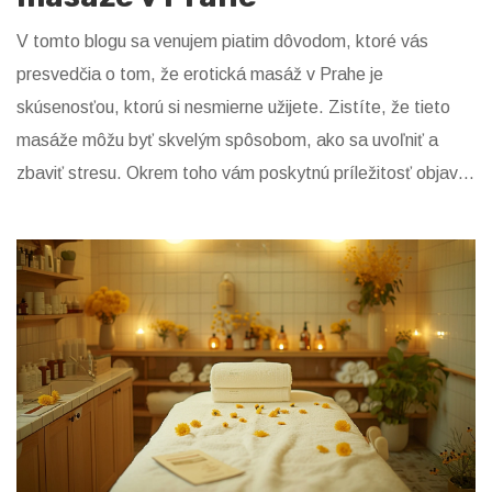
V tomto blogu sa venujem piatim dôvodom, ktoré vás
presvedčia o tom, že erotická masáž v Prahe je
skúsenosťou, ktorú si nesmierne užijete. Zistíte, že tieto
masáže môžu byť skvelým spôsobom, ako sa uvoľniť a
zbaviť stresu. Okrem toho vám poskytnú príležitosť objaviť
nové formy intímnosti a potešenia. Zároveň sa dozviete o
profesionálnosti a diskrétnosti, ktoré tieto salóny ponúkajú.
Nakoniec pochopíte, že erotická masáž môže byť aj
skvelým darčekom pre vašu lepšiu polovičku.