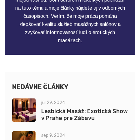
na túto tému a moje články nájdete aj v odborných
časopisoch. Verím, že moje práca pomáha
zlepšovať kvalitu služieb masážnych salónov a
zvyšovať informovanosť ľudí o erotických
masážach.
NEDÁVNE ČLÁNKY
júl 29, 2024
Lesbická Masáž: Exotická Show
v Prahe pre Zábavu
sep 9, 2024