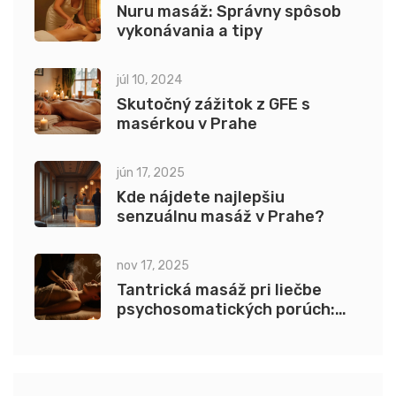
Nuru masáž: Správny spôsob
vykonávania a tipy
júl 10, 2024
Skutočný zážitok z GFE s
masérkou v Prahe
jún 17, 2025
Kde nájdete najlepšiu
senzuálnu masáž v Prahe?
nov 17, 2025
Tantrická masáž pri liečbe
psychosomatických porúch:
Ako pomáha telu a mysli