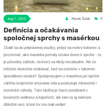
Marek Šulák
0
aug 7, 2023
Definícia a očakávania
spoločnej sprchy s masérkou
Zbaliť sa do pripravenej osušky, prejsť na mokrý koberec a
pozorovať, ako masérka pomaly otvára dvere k sprche - to
je pôvodný zážitok, na ktorý sa nikdy nezabudne. Ale čo
môžete skutočne očakávať, keď sa ocitnete v takomto
špeciálnom situácii? Spolupracujem s masérkou pri sprche
zahŕňa recipročné umývanie tela a poskytuje zdravotné i
estetické výhody. Táto služba je často ponúkaná v
luxusných wellness a kúpeľoch, ale tam sú aj niektoré
dôležité veci, ktoré by ste mali vedieť.