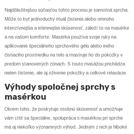
Najdôležitejšou súčasťou tohto procesu je samotná sprcha.
Môže to byť jednoduchý rituál čistenia alebo omnoho
intenzívnejšia a intimnejšia skúsenosť, záleží to na masérke
a na vašom komforte. Masérka používa svoje ruky na
aplikovanie špeciálneho sprchového gélu alebo iného
čistiaciho prostriedku na telo a masíruje ho do pokožky v
predom stanovených zónach. S touto masážou prichádza
nielen čistenie, ale aj oživenie pokožky a celkové relaxácie.
Výhody spoločnej sprchy s
masérkou
Okrem toho, že poskytuje osobnú skúsenosť a umožňuje
vám cítiť sa špeciálne, spolupráca s masérkou pri sprche
má aj niekoľko významných výhod. Jedným z nich je hlboké