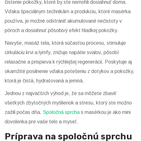
čistenie pokožky, ktoré by ste nemohli dosiahnuť doma.
Vďaka špeciálnym technikám a produkciu, ktoré masérka
používa, je možné odstrániť akumulované nečistoty v
póroch a dosiahnuť pôsobivý efekt hladkej pokožky.
Navyše, masáž tela, ktorá súčasťou procesu, stimuluje
cirkuláciu krvi a lymfy, znižuje napätie svalov, pôsobí
relaxačne a prispieva k rýchlejšej regenerácii. Poskytuje aj
okamžité posilnenie vďaka potešeniu z dotykov a pokožky,
ktorá je čistá, hydratovaná a jemná.
Jednou z najväčších výhod je, že sa môžete zbaviť
všetkých zbytočných myšlienok a stresu, ktorý ste možno
zažili počas dňa.
Spoločná sprcha
s masérkou je ako mini
dovolenka pre vaše telo a myseľ.
Príprava na spoločnú sprchu