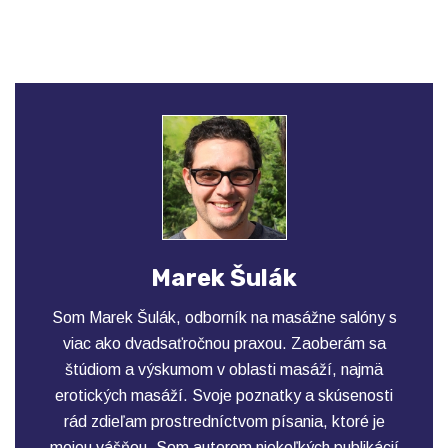
Marek Šulák
Som Marek Šulák, odborník na masážne salóny s
viac ako dvadsaťročnou praxou. Zaoberám sa
štúdiom a výskumom v oblasti masáží, najmä
erotických masáží. Svoje poznatky a skúsenosti
rád zdieľam prostredníctvom písania, ktoré je
mojou vášňou. Som autorom niekoľkých publikácií