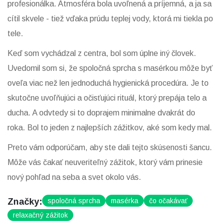
profesionálka. Atmosféra bola uvoľnená a príjemná, a ja sa
cítil skvele - tiež vďaka prúdu teplej vody, ktorá mi tiekla po
tele.
Keď som vychádzal z centra, bol som úplne iný človek.
Uvedomil som si, že spoločná sprcha s masérkou môže byť
oveľa viac než len jednoduchá hygienická procedúra. Je to
skutočne uvoľňujúci a očisťujúci rituál, ktorý prepája telo a
ducha. A odvtedy si to doprajem minimalne dvakrát do
roka. Bol to jeden z najlepších zážitkov, aké som kedy mal.
Preto vám odporúčam, aby ste dali tejto skúsenosti šancu.
Môže vás čakať neuveriteľný zážitok, ktorý vám prinesie
nový pohľad na seba a svet okolo vás.
Značky:
spoločná sprcha
masérka
čo očakávať
relaxačný zážitok