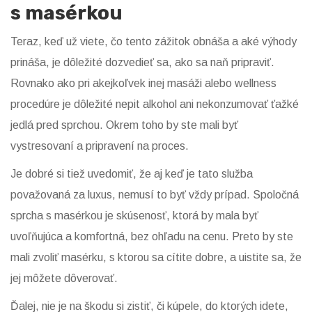
s masérkou
Teraz, keď už viete, čo tento zážitok obnáša a aké výhody
prináša, je dôležité dozvedieť sa, ako sa naň pripraviť.
Rovnako ako pri akejkoľvek inej masáži alebo wellness
procedúre je dôležité nepit alkohol ani nekonzumovať ťažké
jedlá pred sprchou. Okrem toho by ste mali byť
vystresovaní a pripravení na proces.
Je dobré si tiež uvedomiť, že aj keď je tato služba
považovaná za luxus, nemusí to byť vždy prípad. Spoločná
sprcha s masérkou je skúsenosť, ktorá by mala byť
uvoľňujúca a komfortná, bez ohľadu na cenu. Preto by ste
mali zvoliť masérku, s ktorou sa cítite dobre, a uistite sa, že
jej môžete dôverovať.
Ďalej, nie je na škodu si zistiť, či kúpele, do ktorých idete,