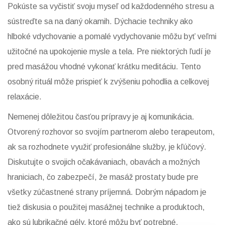
Pokúste sa vyčistiť svoju myseľ od každodenného stresu a
sústreďte sa na daný okamih. Dýchacie techniky ako
hlboké vdychovanie a pomalé vydychovanie môžu byť veľmi
užitočné na upokojenie mysle a tela. Pre niektorých ľudí je
pred masážou vhodné vykonať krátku meditáciu. Tento
osobný rituál môže prispieť k zvýšeniu pohodlia a celkovej
relaxácie.
Nemenej dôležitou časťou prípravy je aj komunikácia.
Otvorený rozhovor so svojím partnerom alebo terapeutom,
ak sa rozhodnete využiť profesionálne služby, je kľúčový.
Diskutujte o svojich očakávaniach, obavách a možných
hraniciach, čo zabezpečí, že masáž prostaty bude pre
všetky zúčastnené strany príjemná. Dobrým nápadom je
tiež diskusia o použitej masážnej technike a produktoch,
ako sú lubrikačné gély, ktoré môžu byť potrebné.