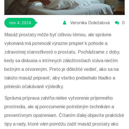
Veronika Doležalová
0
nov 4, 2024
Masáž prostaty môže byť citlivou témou, ale správne
vykonaná má potenciál výrazne prispieť k pohode a
zdravotnej starostlivosti o prostatu. Pochádzame z doby,
kedy sa diskusia o intímnych záležitostiach stáva niečím
bežným a otvoreným. Preto je dôležité vedieť, ako sa na
takúto masáž pripraviť, aby všetko prebiehalo hladko a
prinieslo očakávané výsledky.
Správna príprava zahŕňa nielen vytvorenie príjemného
prostredia, ale aj porozumenie potrebným technikám a
preventívnym opatreniam. Čítaním ďalej objavíte praktické
tipy a rady, ktoré vám pomôžu zažiť masáž prostaty ako