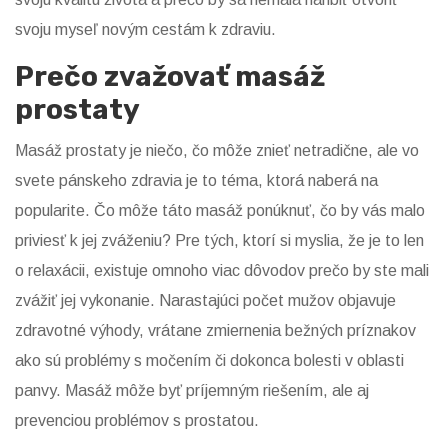
svoju myseľ novým cestám k zdraviu.
Prečo zvažovať masáž
prostaty
Masáž prostaty je niečo, čo môže znieť netradične, ale vo
svete pánskeho zdravia je to téma, ktorá naberá na
popularite. Čo môže táto masáž ponúknuť, čo by vás malo
priviesť k jej zváženiu? Pre tých, ktorí si myslia, že je to len
o relaxácii, existuje omnoho viac dôvodov prečo by ste mali
zvážiť jej vykonanie. Narastajúci počet mužov objavuje
zdravotné výhody, vrátane zmiernenia bežných príznakov
ako sú problémy s močením či dokonca bolesti v oblasti
panvy. Masáž môže byť príjemným riešením, ale aj
prevenciou problémov s prostatou.