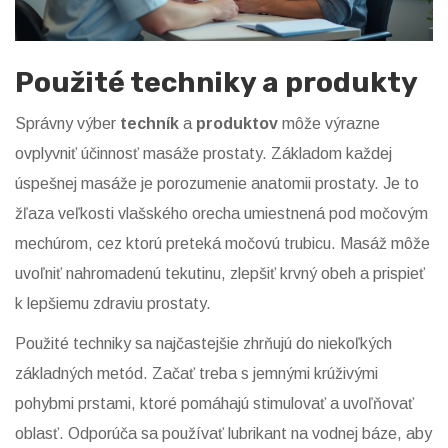
Použité techniky a produkty
Správny výber
techník
a
produktov
môže výrazne
ovplyvniť účinnosť masáže prostaty. Základom každej
úspešnej masáže je porozumenie anatomii prostaty. Je to
žľaza veľkosti vlašského orecha umiestnená pod močovým
mechúrom, cez ktorú preteká močovú trubicu. Masáž môže
uvoľniť nahromadenú tekutinu, zlepšiť krvný obeh a prispieť
k lepšiemu zdraviu prostaty.
Použité techniky sa najčastejšie zhrňujú do niekoľkých
základných metód. Začať treba s jemnými krúživými
pohybmi prstami, ktoré pomáhajú stimulovať a uvoľňovať
oblasť. Odporúča sa používať lubrikant na vodnej báze, aby