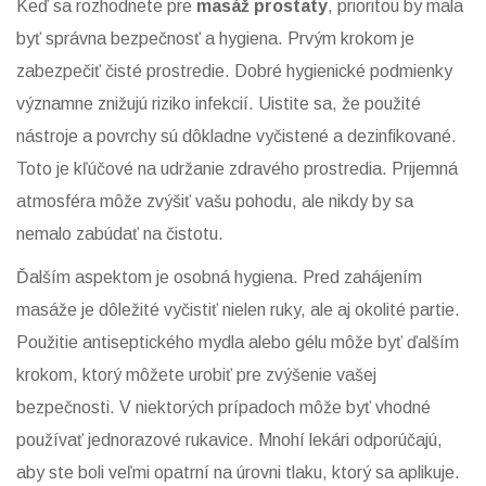
Keď sa rozhodnete pre
masáž prostaty
, prioritou by mala
byť správna bezpečnosť a hygiena. Prvým krokom je
zabezpečiť čisté prostredie. Dobré hygienické podmienky
významne znižujú riziko infekcií. Uistite sa, že použité
nástroje a povrchy sú dôkladne vyčistené a dezinfikované.
Toto je kľúčové na udržanie zdravého prostredia. Prijemná
atmosféra môže zvýšiť vašu pohodu, ale nikdy by sa
nemalo zabúdať na čistotu.
Ďalším aspektom je osobná hygiena. Pred zahájením
masáže je dôležité vyčistiť nielen ruky, ale aj okolité partie.
Použitie antiseptického mydla alebo gélu môže byť ďalším
krokom, ktorý môžete urobiť pre zvýšenie vašej
bezpečnosti. V niektorých prípadoch môže byť vhodné
používať jednorazové rukavice. Mnohí lekári odporúčajú,
aby ste boli veľmi opatrní na úrovni tlaku, ktorý sa aplikuje.