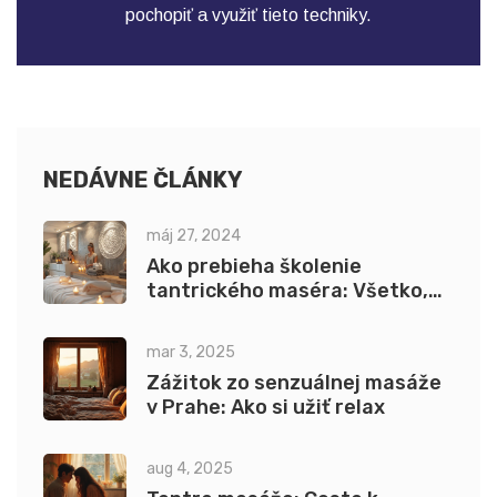
pochopiť a využiť tieto techniky.
NEDÁVNE ČLÁNKY
máj 27, 2024
Ako prebieha školenie
tantrického maséra: Všetko,
čo potrebujete vedieť
mar 3, 2025
Zážitok zo senzuálnej masáže
v Prahe: Ako si užiť relax
aug 4, 2025