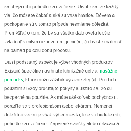
sa obaja cítili pohodlne a uvoľnene. Uistite sa, že každý
vie, čo môžete čakať a aké sú vaše hranice. Dôvera a
pochopenie sú v tomto prípade nesmierne dôležité.
Premýšľať o tom, že by sa všetko dalo oveľa lepšie
zvládnuť s milým rozhovorom, je niečo, čo by ste mali mať
na pamäti po celú dobu procesu.
Ďalší podstatný aspekt je výber vhodných produktov.
Existujú špeciálne navrhnuté lubrikačné gély a
masážne
pomôcky
, ktoré môžu zážitok výrazne zlepšiť. Pred ich
použitím si vždy prečítajte pokyny a uistite sa, že sú
bezpečné na použitie. Ak máte akékoľvek pochybnosti,
poraďte sa s profesionálom alebo lekárom. Nemenej
dôležitou vecou je však výber miesta, kde sa budete cítiť
pohodlne a uvoľnene. Zapálené sviečky alebo relaxačná