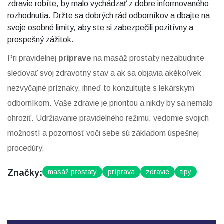
zdravie robíte, by malo vychádzať z dobre informovaného
rozhodnutia. Držte sa dobrých rád odborníkov a dbajte na
svoje osobné limity, aby ste si zabezpečili pozitívny a
prospešný zážitok.
Pri pravidelnej
príprave
na masáž prostaty nezabudnite
sledovať svoj zdravotný stav a ak sa objavia akékoľvek
nezvyčajné príznaky, ihneď to konzultujte s lekárskym
odborníkom. Vaše zdravie je prioritou a nikdy by sa nemalo
ohroziť. Udržiavanie pravidelného režimu, vedomie svojich
možností a pozornosť voči sebe sú základom úspešnej
procedúry.
Značky:
masáž prostaty
príprava
zdravie
tipy