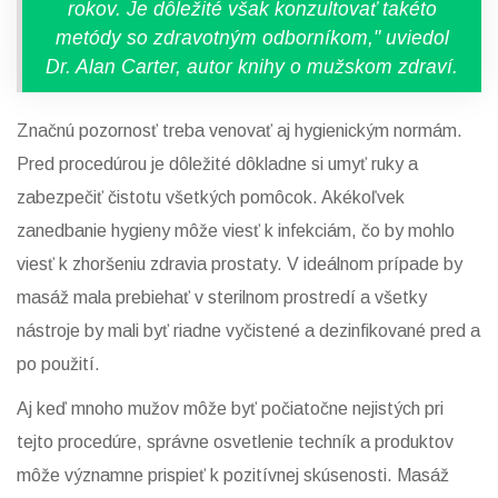
rokov. Je dôležité však konzultovať takéto
metódy so zdravotným odborníkom," uviedol
Dr. Alan Carter, autor knihy o mužskom zdraví.
Značnú pozornosť treba venovať aj hygienickým normám.
Pred procedúrou je dôležité dôkladne si umyť ruky a
zabezpečiť čistotu všetkých pomôcok. Akékoľvek
zanedbanie hygieny môže viesť k infekciám, čo by mohlo
viesť k zhoršeniu zdravia prostaty. V ideálnom prípade by
masáž mala prebiehať v sterilnom prostredí a všetky
nástroje by mali byť riadne vyčistené a dezinfikované pred a
po použití.
Aj keď mnoho mužov môže byť počiatočne nejistých pri
tejto procedúre, správne osvetlenie techník a produktov
môže významne prispieť k pozitívnej skúsenosti. Masáž