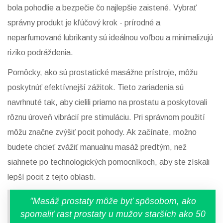
bola pohodlie a bezpečie čo najlepšie zaistené. Vybrať
správny produkt je kľúčový krok - prírodné a
neparfumované lubrikanty sú ideálnou voľbou a minimalizujú
riziko podráždenia.
Pomôcky, ako sú prostatické masážne prístroje, môžu
poskytnúť efektívnejší zážitok. Tieto zariadenia sú
navrhnuté tak, aby cielili priamo na prostatu a poskytovali
rôznu úroveň vibrácií pre stimuláciu. Pri správnom použití
môžu značne zvýšiť pocit pohody. Ak začínate, možno
budete chcieť zvážiť manualnu masáž predtým, než
siahnete po technologických pomocníkoch, aby ste získali
lepší pocit z tejto oblasti.
"Masáž prostaty môže byť spôsobom, ako
spomaliť rast prostaty u mužov starších ako 50