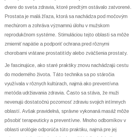
dvere do sveta zdravia, ktoré predtým ostávalo zatvorené.
Prostata je malá žľaza, ktorá sa nachádza pod močovým
mechúrom a zohráva významnú úlohu v mužskom
reprodukčnom systéme. Stimuláciou tejto oblasti sa môže
zmierniť napätie a podporiť ochrana pred rôznymi
chorobami vrátane prostatitídy alebo zväčšenia prostaty.
Je fascinujúce, ako staré praktiky znovu nachádzajú cestu
do moderného života. Táto technika sa po stáročia
využívala v rôznych kultúrach, najmä ako preventívna
metóda udržiavania zdravia. Často sa stáva, že muži
nevenujú dostatočnú pozornosť zdraviu svojich intímnych
oblastí. Avšak pravidelná, správne vykonaná masáž môže
pôsobiť terapeuticky a preventívne. Mnoho odborníkov v
oblasti urológie odporúča túto praktiku, najmä pre jej