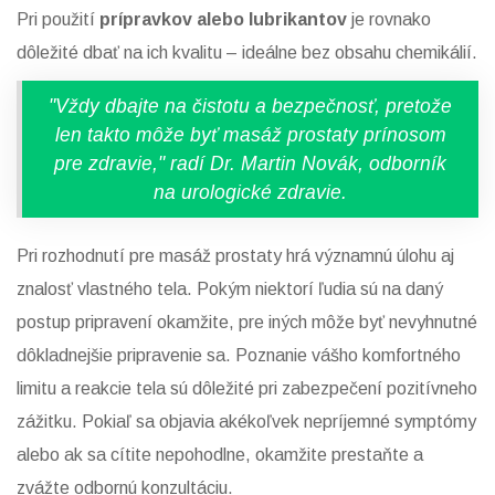
Pri použití
prípravkov alebo lubrikantov
je rovnako
dôležité dbať na ich kvalitu – ideálne bez obsahu chemikálií.
"Vždy dbajte na čistotu a bezpečnosť, pretože
len takto môže byť masáž prostaty prínosom
pre zdravie," radí Dr. Martin Novák, odborník
na urologické zdravie.
Pri rozhodnutí pre masáž prostaty hrá významnú úlohu aj
znalosť vlastného tela. Pokým niektorí ľudia sú na daný
postup pripravení okamžite, pre iných môže byť nevyhnutné
dôkladnejšie pripravenie sa. Poznanie vášho komfortného
limitu a reakcie tela sú dôležité pri zabezpečení pozitívneho
zážitku. Pokiaľ sa objavia akékoľvek nepríjemné symptómy
alebo ak sa cítite nepohodlne, okamžite prestaňte a
zvážte odbornú konzultáciu.