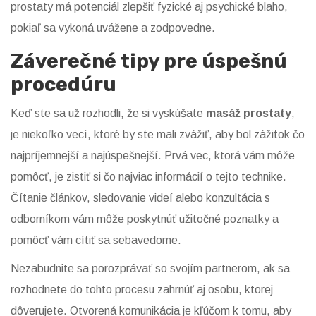
prostaty má potenciál zlepšiť fyzické aj psychické blaho,
pokiaľ sa vykoná uvážene a zodpovedne.
Záverečné tipy pre úspešnú
procedúru
Keď ste sa už rozhodli, že si vyskúšate
masáž prostaty
,
je niekoľko vecí, ktoré by ste mali zvážiť, aby bol zážitok čo
najpríjemnejší a najúspešnejší. Prvá vec, ktorá vám môže
pomôcť, je zistiť si čo najviac informácií o tejto technike.
Čítanie článkov, sledovanie videí alebo konzultácia s
odborníkom vám môže poskytnúť užitočné poznatky a
pomôcť vám cítiť sa sebavedome.
Nezabudnite sa porozprávať so svojím partnerom, ak sa
rozhodnete do tohto procesu zahrnúť aj osobu, ktorej
dôverujete. Otvorená komunikácia je kľúčom k tomu, aby