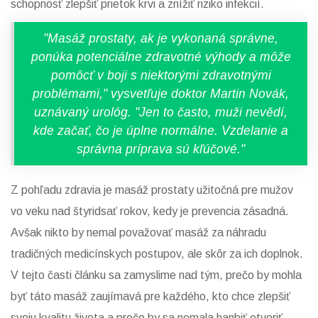
schopnosť zlepšiť prietok krvi a znížiť riziko infekcií.
"Masáž prostaty, ak je vykonaná správne,
ponúka potenciálne zdravotné výhody a môže
pomôcť v boji s niektorými zdravotnými
problémami," vysvetľuje doktor Martin Novák,
uznávaný urológ. "Jen to často, muži nevědí,
kde začať, čo je úplne normálne. Vzdelanie a
správna príprava sú kľúčové."
Z pohľadu zdravia je masáž prostaty užitočná pre mužov
vo veku nad štyridsať rokov, kedy je prevencia zásadná.
Avšak nikto by nemal považovať masáž za náhradu
tradičných medicínskych postupov, ale skôr za ich doplnok.
V tejto časti článku sa zamyslime nad tým, prečo by mohla
byť táto masáž zaujímavá pre každého, kto chce zlepšiť
svoju kvalitu života a prečo by sa nemala hanbiť otvoriť