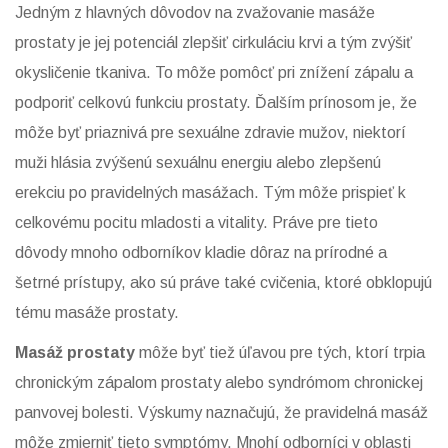
Jedným z hlavných dôvodov na zvažovanie masáže
prostaty je jej potenciál zlepšiť cirkuláciu krvi a tým zvýšiť
okysličenie tkaniva. To môže pomôcť pri znížení zápalu a
podporiť celkovú funkciu prostaty. Ďalším prínosom je, že
môže byť priaznivá pre sexuálne zdravie mužov, niektorí
muži hlásia zvýšenú sexuálnu energiu alebo zlepšenú
erekciu po pravidelných masážach. Tým môže prispieť k
celkovému pocitu mladosti a vitality. Práve pre tieto
dôvody mnoho odborníkov kladie dôraz na prírodné a
šetrné prístupy, ako sú práve také cvičenia, ktoré obklopujú
tému masáže prostaty.
Masáž prostaty
môže byť tiež úľavou pre tých, ktorí trpia
chronickým zápalom prostaty alebo syndrómom chronickej
panvovej bolesti. Výskumy naznačujú, že pravidelná masáž
môže zmierniť tieto symptómy. Mnohí odborníci v oblasti