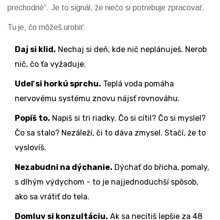
prechodné“. Je to signál, že niečo si potrebuje zpracovať.
Tu je, čo môžeš urobiť:
Daj si klid.
Nechaj si deň, kde nič neplánuješ. Nerob
nič, čo ťa vyžaduje.
Udeľ si horkú sprchu.
Teplá voda pomáha
nervovému systému znovu nájsť rovnováhu.
Popíš to.
Napiš si tri riadky. Čo si cítil? Čo si myslel?
Čo sa stalo? Nezáleží, či to dáva zmysel. Stačí, že to
vyslovíš.
Nezabudni na dýchanie.
Dýchať do břicha, pomaly,
s dlhým výdychom - to je najjednoduchší spôsob,
ako sa vrátiť do tela.
Domluv si konzultáciu.
Ak sa necítiš lepšie za 48