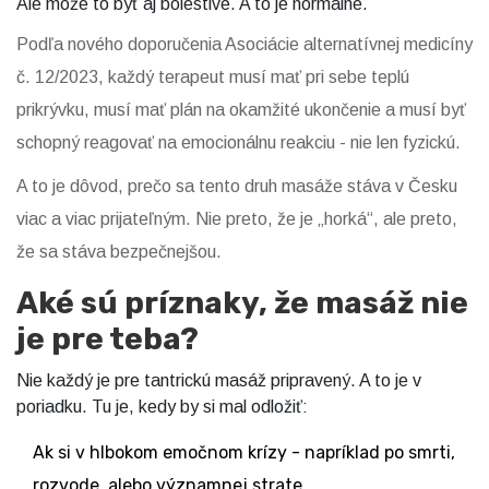
Ale môže to byť aj bolestivé. A to je normálne.
Podľa nového doporučenia Asociácie alternatívnej medicíny
č. 12/2023, každý terapeut musí mať pri sebe teplú
prikrývku, musí mať plán na okamžité ukončenie a musí byť
schopný reagovať na emocionálnu reakciu - nie len fyzickú.
A to je dôvod, prečo sa tento druh masáže stáva v Česku
viac a viac prijateľným. Nie preto, že je „horká“, ale preto,
že sa stáva bezpečnejšou.
Aké sú príznaky, že masáž nie
je pre teba?
Nie každý je pre tantrickú masáž pripravený. A to je v
poriadku. Tu je, kedy by si mal odložiť:
Ak si v hlbokom emočnom krízy - napríklad po smrti,
rozvode, alebo významnej strate.