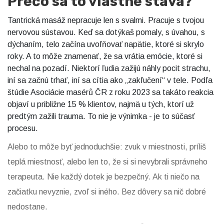
Prečo sa to vlastne stáva?
Tantrická masáž nepracuje len s svalmi. Pracuje s tvojou
nervovou sústavou. Keď sa dotýkaš pomaly, s úvahou, s
dýchaním, telo začína uvoľňovať napätie, ktoré si skrylo
roky. A to môže znamenať, že sa vrátia emócie, ktoré si
nechal na pozadí. Niektorí ľudia zažijú náhly pocit strachu,
iní sa začnú trhať, iní sa cítia ako „zakľučení“ v tele. Podľa
štúdie Asociácie masérů ČR z roku 2023 sa takáto reakcia
objaví u približne 15 % klientov, najmä u tých, ktorí už
predtým zažili trauma. To nie je výnimka - je to súčasť
procesu.
Alebo to môže byť jednoduchšie: zvuk v miestnosti, príliš
teplá miestnosť, alebo len to, že si si nevybrali správneho
terapeuta. Nie každý dotek je bezpečný. Ak ti niečo na
začiatku nevyznie, zvoľ si iného. Bez dôvery sa nič dobré
nedostane.