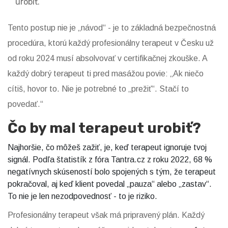
urobiť.
Tento postup nie je „návod“ - je to základná bezpečnostná
procedúra, ktorú každý profesionálny terapeut v Česku už
od roku 2024 musí absolvovať v certifikačnej zkouške. A
každý dobrý terapeut ti pred masážou povie: „Ak niečo
cítiš, hovor to. Nie je potrebné to „prežiť“. Stačí to
povedať.“
Čo by mal terapeut urobiť?
Najhoršie, čo môžeš zažiť, je, keď terapeut ignoruje tvoj
signál. Podľa štatistík z fóra Tantra.cz z roku 2022, 68 %
negatívnych skúseností bolo spojených s tým, že terapeut
pokračoval, aj keď klient povedal „pauza“ alebo „zastav“.
To nie je len nezodpovednosť - to je riziko.
Profesionálny terapeut však má pripravený plán. Každý