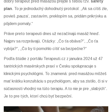
dobrý terapeut pred masážou prejde s tebou tzv.
safety
plan
. To je jednoduchý dohodnutý protokol: „Ak sa cítiš zle,
povieš ‚pauza‘, zastavím, preklopím sa, pridám prikrývku a
pôjdem pomaly.“
Práve preto terapeuti dnes už nezačínajú masáž hneď.
Najprv sa rozprávajú. Otázky: „Čo ťa obáva?“, „Čo ťa
vybíja?“, „Čo by ti pomohlo cítiť sa bezpečne?“
Podľa štúdie z portálu Terapeuti.cz z januára 2024 už 47
tantrických masérskych praxí v Česku spolupracuje s
klinickými psychológmi. To znamená: pred masážou môžeš
mať krátku konzultáciu s psychológom, aby sa zistilo, či si v
súčasnosti vhodný na túto terapiu. A to nie je pre „slabých“.
Je to pre tých, ktorí chcú byť bezpeční.