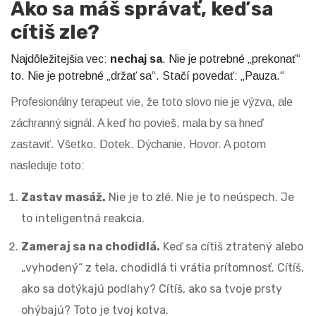
Ako sa máš správať, keď sa
cítiš zle?
Najdôležitejšia vec:
nechaj sa
. Nie je potrebné „prekonať“
to. Nie je potrebné „držať sa“. Stačí povedať: „Pauza.“
Profesionálny terapeut vie, že toto slovo nie je výzva, ale
záchranný signál. A keď ho povieš, mala by sa hneď
zastaviť. Všetko. Dotek. Dýchanie. Hovor. A potom
nasleduje toto:
Zastav masáž.
Nie je to zlé. Nie je to neúspech. Je
to inteligentná reakcia.
Zameraj sa na chodidlá.
Keď sa cítiš ztratený alebo
„vyhodený“ z tela, chodidlá ti vrátia prítomnosť. Cítíš,
ako sa dotýkajú podlahy? Cítíš, ako sa tvoje prsty
ohýbajú? Toto je tvoj kotva.