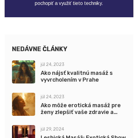
pochopiť a využiť tieto techniky.
NEDÁVNE ČLÁNKY
júl 24, 2023
Ako nájsť kvalitnú masáž s
vyvrcholením v Prahe
júl 24, 2023
Ako môže erotická masáž pre
ženy zlepšiť vaše zdravie a
pohodu
júl 29, 2024
Lesbická Masáž: Exotická Show