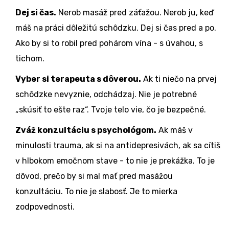
Dej si čas.
Nerob masáž pred záťažou. Nerob ju, keď
máš na práci dôležitú schôdzku. Dej si čas pred a po.
Ako by si to robil pred pohárom vína - s úvahou, s
tichom.
Vyber si terapeuta s dôverou.
Ak ti niečo na prvej
schôdzke nevyznie, odchádzaj. Nie je potrebné
„skúsiť to ešte raz“. Tvoje telo vie, čo je bezpečné.
Zváž konzultáciu s psychológom.
Ak máš v
minulosti trauma, ak si na antidepresivách, ak sa cítiš
v hlbokom emočnom stave - to nie je prekážka. To je
dôvod, prečo by si mal mať pred masážou
konzultáciu. To nie je slabosť. Je to mierka
zodpovednosti.