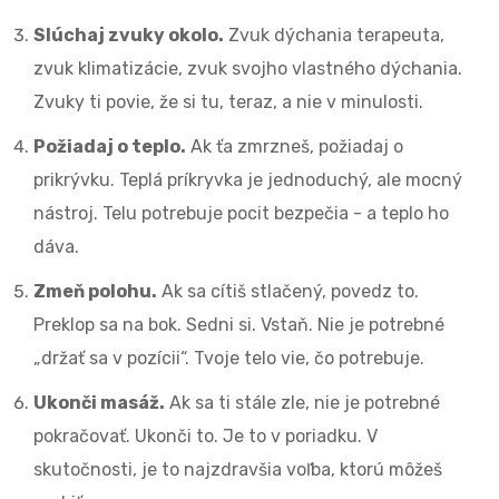
Slúchaj zvuky okolo.
Zvuk dýchania terapeuta,
zvuk klimatizácie, zvuk svojho vlastného dýchania.
Zvuky ti povie, že si tu, teraz, a nie v minulosti.
Požiadaj o teplo.
Ak ťa zmrzneš, požiadaj o
prikrývku. Teplá príkryvka je jednoduchý, ale mocný
nástroj. Telu potrebuje pocit bezpečia - a teplo ho
dáva.
Zmeň polohu.
Ak sa cítiš stlačený, povedz to.
Preklop sa na bok. Sedni si. Vstaň. Nie je potrebné
„držať sa v pozícii“. Tvoje telo vie, čo potrebuje.
Ukonči masáž.
Ak sa ti stále zle, nie je potrebné
pokračovať. Ukonči to. Je to v poriadku. V
skutočnosti, je to najzdravšia voľba, ktorú môžeš