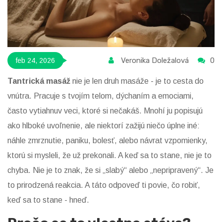
Veronika Doležalová
0
feb 24, 2026
Tantrická masáž
nie je len druh masáže - je to cesta do
vnútra. Pracuje s tvojím telom, dýchaním a emociami,
často vytiahnuv veci, ktoré si nečakáš. Mnohí ju popisujú
ako hlboké uvoľnenie, ale niektorí zažijú niečo úplne iné:
náhle zmrznutie, paniku, bolesť, alebo návrat vzpomienky,
ktorú si mysleli, že už prekonali. A keď sa to stane, nie je to
chyba. Nie je to znak, že si „slabý“ alebo „nepripravený“. Je
to prirodzená reakcia. A táto odpoveď ti povie, čo robiť,
keď sa to stane - hneď.