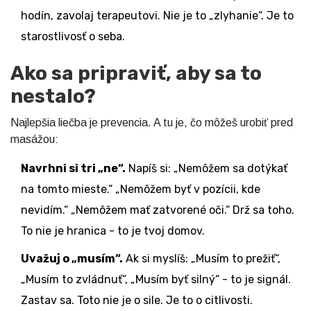
hodín, zavolaj terapeutovi. Nie je to „zlyhanie“. Je to
starostlivosť o seba.
Ako sa pripraviť, aby sa to
nestalo?
Najlepšia liečba je prevencia. A tu je, čo môžeš urobiť pred
masážou:
Navrhni si tri „ne“.
Napíš si: „Nemôžem sa dotýkať
na tomto mieste.“ „Nemôžem byť v pozícii, kde
nevidím.“ „Nemôžem mať zatvorené oči.“ Drž sa toho.
To nie je hranica - to je tvoj domov.
Uvažuj o „musím“.
Ak si myslíš: „Musím to prežiť“,
„Musím to zvládnuť“, „Musím byť silný“ - to je signál.
Zastav sa. Toto nie je o sile. Je to o citlivosti.