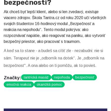
bezpečnosti?
Ak chceš byť lepší klient, alebo si len zvedavý, existuje
viacero zdrojov. Škola Tantra.cz od roku 2020 učí všetkých
svojich študentov 16-hodinový modul „Bezpečnosť a
reakcia na nepohodu“. Tento modul pokrýva: ako
rozpoznávať napätie, ako reagovať na paniku, ako vytvoriť
bezpečný priestor, ako pracovať s traumom.
A keď sa to stane - a budeš sa cítiť zle - nezabudni: nie si
sám. Terapeut nie je „odborník na dotek“. Je „odborník na
bezpečnosť“. A ona alebo on ti pomôžu, ak to povieš.
Značky:
tantrická masáž
nepohoda
bezpečnosť
emočná reakcia
okamžitá pomoc