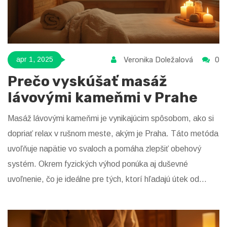
Veronika Doležalová
0
apr 1, 2025
Prečo vyskúšať masáž
lávovými kameňmi v Prahe
Masáž lávovými kameňmi je vynikajúcim spôsobom, ako si
dopriať relax v rušnom meste, akým je Praha. Táto metóda
uvoľňuje napätie vo svaloch a pomáha zlepšiť obehový
systém. Okrem fyzických výhod ponúka aj duševné
uvoľnenie, čo je ideálne pre tých, ktorí hľadajú útek od
stresu každodenného života. Spoznajte, ako taká masáž
prebieha a kde ju nájsť v Prahe.