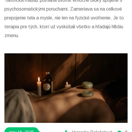
Tantrická masáž pomáha uvoľniť emočné bloky spojené s
psychosomatickými poruchami. Zameriava sa na celkové
prepojenie tela a mysle, nie len na fyzické uvoľnenie. Je to
terapia pre tých, ktorí už vyskúšali všetko a hľadajú hlbšiu
zmenu.