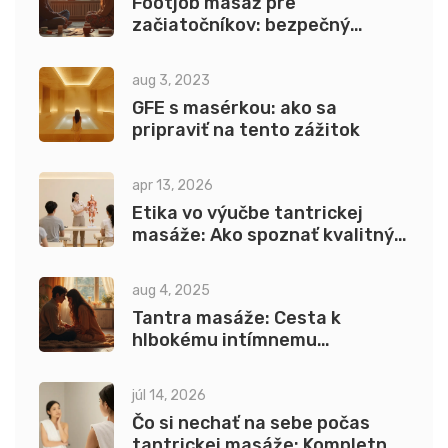
Footjob masáž pre
začiatočníkov: bezpečný
návod, polohy a techniky
aug 3, 2023
GFE s masérkou: ako sa
pripraviť na tento zážitok
apr 13, 2026
Etika vo výučbe tantrickej
masáže: Ako spoznať kvalitný
kurz a profesionálne
štandardy
aug 4, 2025
Tantra masáže: Cesta k
hlbokému intímnemu
prepojeniu a vedomému dotyku
júl 14, 2026
Čo si nechať na sebe počas
tantrickej masáže: Kompletný