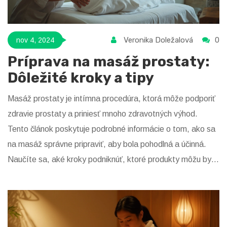
Veronika Doležalová
0
nov 4, 2024
Príprava na masáž prostaty:
Dôležité kroky a tipy
Masáž prostaty je intímna procedúra, ktorá môže podporiť
zdravie prostaty a priniesť mnoho zdravotných výhod.
Tento článok poskytuje podrobné informácie o tom, ako sa
na masáž správne pripraviť, aby bola pohodlná a účinná.
Naučíte sa, aké kroky podniknúť, ktoré produkty môžu byť
užitočné a na čo si dávať pozor. Dozviete sa tiež, aké
príznaky si treba všímať a kedy je masáž vhodná.