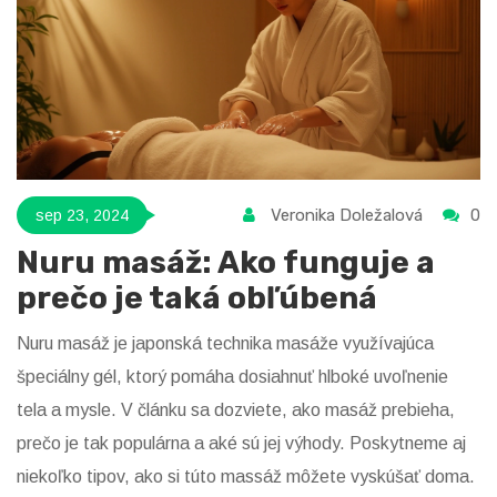
Veronika Doležalová
0
sep 23, 2024
Nuru masáž: Ako funguje a
prečo je taká obľúbená
Nuru masáž je japonská technika masáže využívajúca
špeciálny gél, ktorý pomáha dosiahnuť hlboké uvoľnenie
tela a mysle. V článku sa dozviete, ako masáž prebieha,
prečo je tak populárna a aké sú jej výhody. Poskytneme aj
niekoľko tipov, ako si túto massáž môžete vyskúšať doma.