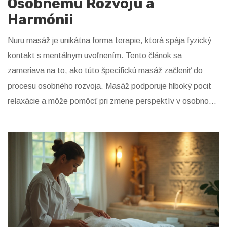
Osobnému Rozvoju a
Harmónii
Nuru masáž je unikátna forma terapie, ktorá spája fyzický
kontakt s mentálnym uvoľnením. Tento článok sa
zameriava na to, ako túto špecifickú masáž začleniť do
procesu osobného rozvoja. Masáž podporuje hlboký pocit
relaxácie a môže pomôcť pri zmene perspektív v osobnom
a profesijnom živote. Pre mnoho ľudí sa stáva cestou k
introspekcii a sebapoznaniu.