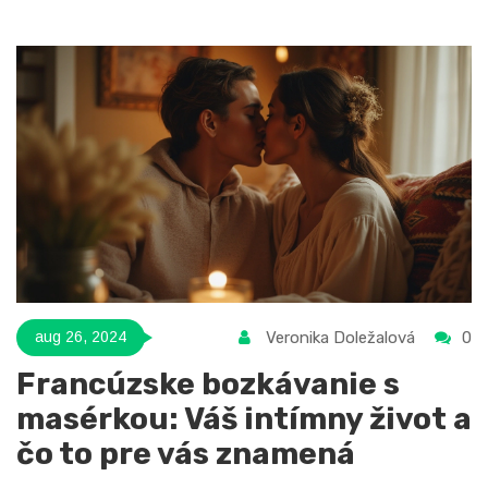
Veronika Doležalová
0
aug 26, 2024
Francúzske bozkávanie s
masérkou: Váš intímny život a
čo to pre vás znamená