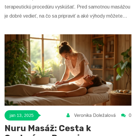
terapeutickú procedúru vyskúšať. Pred samotnou masážou
je dobré vedieť, na čo sa pripraviť a aké výhody môžete
získať. Tento článok vám poskytne praktické tipy a
zaujímavé fakty o tejto relaxačnej terapii.
Veronika Doležalová
0
jan 13, 2025
Nuru Masáž: Cesta k