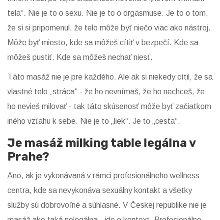
tela“. Nie je to o sexu. Nie je to o orgasmuse. Je to o tom,
že si si pripomenul, že telo môže byť niečo viac ako nástroj.
Môže byť miesto, kde sa môžeš cítiť v bezpečí. Kde sa
môžeš pustiť. Kde sa môžeš nechať niesť.
Táto masáž nie je pre každého. Ale ak si niekedy cítil, že sa
vlastné telo „stráca“ - že ho nevnímaš, že ho nechceš, že
ho nevieš milovať - tak táto skúsenosť môže byť začiatkom
iného vzťahu k sebe. Nie je to „liek“. Je to „cesta“.
Je masáž milking table legálna v
Prahe?
Ano, ak je vykonávaná v rámci profesionálneho wellness
centra, kde sa nevykonáva sexuálny kontakt a všetky
služby sú dobrovoľné a súhlasné. V Českej republike nie je
masáž ako taká nelegálna - ide o kontext. Profesionálne