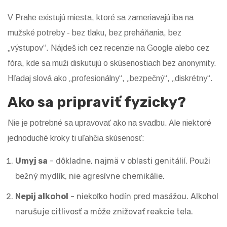
V Prahe existujú miesta, ktoré sa zameriavajú iba na
mužské potreby - bez tlaku, bez preháňania, bez
„výstupov“. Nájdeš ich cez recenzie na Google alebo cez
fóra, kde sa muži diskutujú o skúsenostiach bez anonymity.
Hľadaj slová ako „profesionálny“, „bezpečný“, „diskrétny“.
Ako sa pripraviť fyzicky?
Nie je potrebné sa upravovať ako na svadbu. Ale niektoré
jednoduché kroky ti uľahčia skúsenosť:
Umyj sa
- dôkladne, najmä v oblasti genitálií. Použi
bežný mydlík, nie agresívne chemikálie.
Nepij alkohol
- niekoľko hodín pred masážou. Alkohol
narušuje citlivosť a môže znižovať reakcie tela.