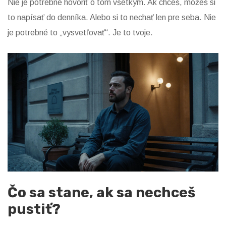
Nie je potrebné hovoriť o tom všetkým. Ak chceš, môžeš si
to napísať do denníka. Alebo si to nechať len pre seba. Nie
je potrebné to „vysvetľovať“. Je to tvoje.
Čo sa stane, ak sa nechceš
pustiť?