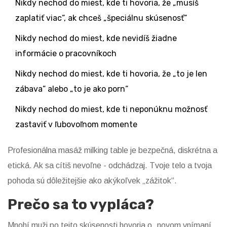
Nikdy nechod do miest, kde ti hovoria, že „musíš
zaplatiť viac“, ak chceš „špeciálnu skúsenosť“
Nikdy nechod do miest, kde nevidíš žiadne
informácie o pracovníkoch
Nikdy nechod do miest, kde ti hovoria, že „to je len
zábava“ alebo „to je ako porn“
Nikdy nechod do miest, kde ti neponúknu možnosť
zastaviť v ľubovoľnom momente
Profesionálna masáž milking table je bezpečná, diskrétna a
etická. Ak sa cítiš nevoľne - odchádzaj. Tvoje telo a tvoja
pohoda sú dôležitejšie ako akýkoľvek „zážitok“.
Prečo sa to vypláca?
Mnohí muži po tejto skúsenosti hovoria o „novom vnímaní