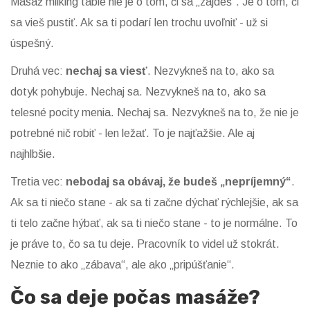
Masáž milking table nie je o tom, či sa „zajdeš“. Je o tom, či
sa vieš pustiť. Ak sa ti podarí len trochu uvoľniť - už si
úspešný.
Druhá vec:
nechaj sa viesť
. Nezvykneš na to, ako sa
dotyk pohybuje. Nechaj sa. Nezvykneš na to, ako sa
telesné pocity menia. Nechaj sa. Nezvykneš na to, že nie je
potrebné nič robiť - len ležať. To je najťažšie. Ale aj
najhlbšie.
Tretia vec:
nebodaj sa obávaj, že budeš „nepríjemný“
.
Ak sa ti niečo stane - ak sa ti začne dýchať rýchlejšie, ak sa
ti telo začne hýbať, ak sa ti niečo stane - to je normálne. To
je práve to, čo sa tu deje. Pracovník to videl už stokrát.
Neznie to ako „zábava“, ale ako „pripúšťanie“.
Čo sa deje počas masáže?