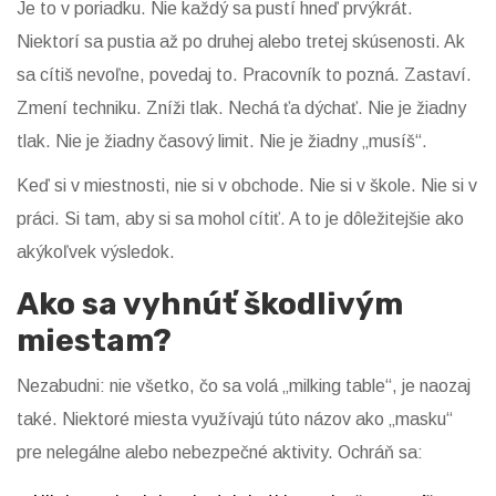
Je to v poriadku. Nie každý sa pustí hneď prvýkrát.
Niektorí sa pustia až po druhej alebo tretej skúsenosti. Ak
sa cítiš nevoľne, povedaj to. Pracovník to pozná. Zastaví.
Zmení techniku. Zníži tlak. Nechá ťa dýchať. Nie je žiadny
tlak. Nie je žiadny časový limit. Nie je žiadny „musíš“.
Keď si v miestnosti, nie si v obchode. Nie si v škole. Nie si v
práci. Si tam, aby si sa mohol cítiť. A to je dôležitejšie ako
akýkoľvek výsledok.
Ako sa vyhnúť škodlivým
miestam?
Nezabudni: nie všetko, čo sa volá „milking table“, je naozaj
také. Niektoré miesta využívajú túto názov ako „masku“
pre nelegálne alebo nebezpečné aktivity. Ochráň sa: