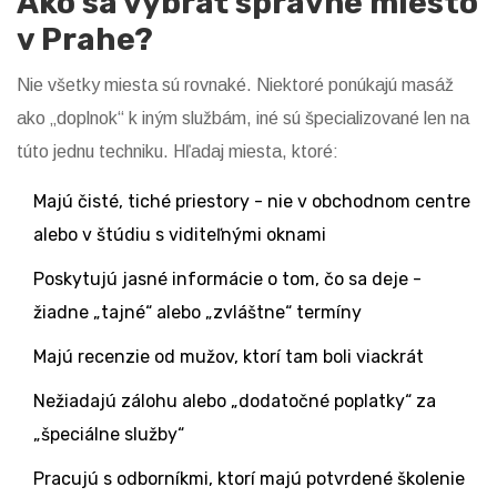
Ako sa vybrať správne miesto
v Prahe?
Nie všetky miesta sú rovnaké. Niektoré ponúkajú masáž
ako „doplnok“ k iným službám, iné sú špecializované len na
túto jednu techniku. Hľadaj miesta, ktoré:
Majú čisté, tiché priestory - nie v obchodnom centre
alebo v štúdiu s viditeľnými oknami
Poskytujú jasné informácie o tom, čo sa deje -
žiadne „tajné“ alebo „zvláštne“ termíny
Majú recenzie od mužov, ktorí tam boli viackrát
Nežiadajú zálohu alebo „dodatočné poplatky“ za
„špeciálne služby“
Pracujú s odborníkmi, ktorí majú potvrdené školenie