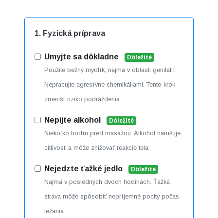
1. Fyzická príprava
Umyjte sa dôkladne
Dôležité
Použite bežný mydlík, najmä v oblasti genitálií.
Nepracujte agresívne chemikáliami. Tento krok
zmenší riziko podráždenia.
Nepijte alkohol
Dôležité
Niekoľko hodín pred masážou. Alkohol narušuje
citlivosť a môže znižovať reakcie tela.
Nejedzte ťažké jedlo
Dôležité
Najmä v posledných dvoch hodinách. Ťažká
strava môže spôsobiť nepríjemné pocity počas
ležania.