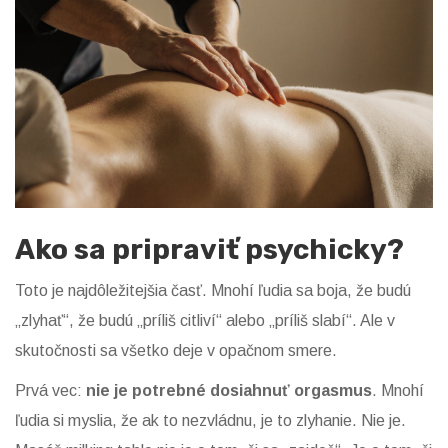
Ako sa pripraviť psychicky?
Toto je najdôležitejšia časť. Mnohí ľudia sa boja, že budú
„zlyhať“, že budú „príliš citliví“ alebo „príliš slabí“. Ale v
skutočnosti sa všetko deje v opačnom smere.
Prvá vec:
nie je potrebné dosiahnuť orgasmus
. Mnohí
ľudia si myslia, že ak to nezvládnu, je to zlyhanie. Nie je.