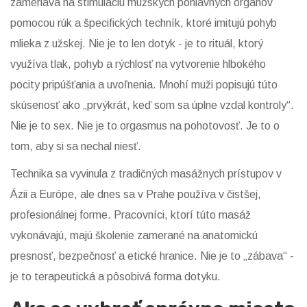
zameriava na stimuláciu mužských pohlavných orgánov
pomocou rúk a špecifických techník, ktoré imitujú pohyb
mlieka z užskej. Nie je to len dotyk - je to rituál, ktorý
využíva tlak, pohyb a rýchlosť na vytvorenie hlbokého
pocity pripúšťania a uvoľnenia. Mnohí muži popisujú túto
skúsenosť ako „prvýkrát, keď som sa úplne vzdal kontroly“.
Nie je to sex. Nie je to orgasmus na pohotovosť. Je to o
tom, aby si sa nechal niesť.
Technika sa vyvinula z tradičných masážnych prístupov v
Ázii a Európe, ale dnes sa v Prahe používa v čistšej,
profesionálnej forme. Pracovníci, ktorí túto masáž
vykonávajú, majú školenie zamerané na anatomickú
presnosť, bezpečnosť a etické hranice. Nie je to „zábava“ -
je to terapeutická a pôsobivá forma dotyku.