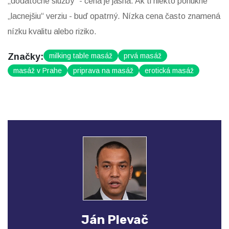
„dodatočné služby“ - cena je jasná. Ak ti niekto ponúkne
„lacnejšiu“ verziu - buď opatrný. Nízka cena často znamená
nízku kvalitu alebo riziko.
Značky:
milking table masáž
prvá masáž
masáž v Prahe
priprava na masáž
erotická masáž
Ján Plevač