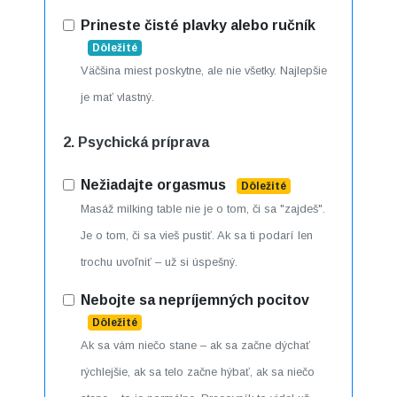
Prineste čisté plavky alebo ručník
Dôležité
Väčšina miest poskytne, ale nie všetky. Najlepšie
je mať vlastný.
2. Psychická príprava
Nežiadajte orgasmus
Dôležité
Masáž milking table nie je o tom, či sa "zajdeš".
Je o tom, či sa vieš pustiť. Ak sa ti podarí len
trochu uvoľniť – už si úspešný.
Nebojte sa nepríjemných pocitov
Dôležité
Ak sa vám niečo stane – ak sa začne dýchať
rýchlejšie, ak sa telo začne hýbať, ak sa niečo