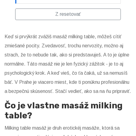
Z resetovať
Keď si prvýkrát zvážiš masáž milking table, môžeš cítiť
zmiešané pocity. Zvedavosť, trochu nervozity, možno aj
strach, že to nebude tak, ako si predstavuješ. A to je úplne
normálne. Táto masáž nie je len fyzický zážitok - je to aj
psychologický krok. A keď vieš, čo ťa čaká, už sa nemusíš
báť. V Prahe je viacero miest, kde ti ponúknu profesionálnu
a bezpečnú skúsenosť. Stačí vedieť, ako sa na ňu pripraviť.
Čo je vlastne masáž milking
table?
Milking table masáž je druh erotickéj masáže, ktorá sa