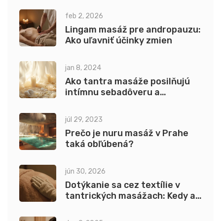
feb 2, 2026
Lingam masáž pre andropauzu:
Ako uľavniť účinky zmien
jan 8, 2024
Ako tantra masáže posilňujú
intímnu sebadôveru a
sexualitu
júl 29, 2023
Prečo je nuru masáž v Prahe
taká obľúbená?
jún 30, 2026
Dotýkanie sa cez textílie v
tantrických masážach: Kedy a
ako ich využiť