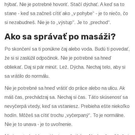
hýbať. Nie je potrebné hovoriť. Stačí dýchať. A keď sa to
stane - keď sa začneš cítiť ako „v pohybe“ - je to niečo, čo
si nezabudneš. Nie je to „výstup“. Je to „prechod“.
Ako sa správať po masáži?
Po skončení sa ti ponúkne čaj alebo voda. Budú ti povedať,
že si si zaslúžil odpočinok. Nie je potrebné sa hneď
obliekať. Daj si pár minút. Lež. Dýcha. Nechaj telo, aby si
sa vrátilo do normálu.
Nie je potrebné sa hneď vrátiť do práce alebo na ulicu. Ak
máš čas, prechádzaj sa. Nechaj si čas. Táto skúsenosť sa
nevyčerpá vtedy, keď sa vstaniesz. Prebieha ešte niekoľko
hodín. Môžeš sa cítiť trochu „vyčerpaný“. To je normálne.
Nie je to unava - je to uvoľnenie.