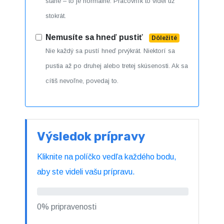
stane – to je normálne. Pracovník to videl už
stokrát.
Nemusíte sa hneď pustiť
Dôležité
Nie každý sa pustí hneď prvýkrát. Niektorí sa
pustia až po druhej alebo tretej skúsenosti. Ak sa
cítiš nevoľne, povedaj to.
Výsledok prípravy
Kliknite na políčko vedľa každého bodu,
aby ste videli vašu prípravu.
0% pripravenosti