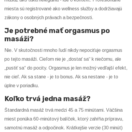
miesta sú registrované ako wellness služby a dodržiavajú
zákony o osobných právach a bezpečnosti.
Je potrebné mať orgasmus po
masáži?
Nie. V skutočnosti mnoho ľudí nikdy nepociťuje orgasmus
po tejto masáži. Cieľom nie je „dostať sa“ k niečomu, ale
„pustiť sa“ do pocity. Orgasmus je len možný vedľajší efekt,
nie cieľ. Ak sa stane - je to bonus. Ak sa nestane - je to
úplne v poriadku.
Koľko trvá jedna masáž?
Štandardná masáž trvá medzi 45 a 75 minútami. Väčšina
miest ponúka 60-minútový balíček, ktorý zahŕňa prípravu,
samotnú masáž a odpočinok. Krátkejšie verzie (30 minút)