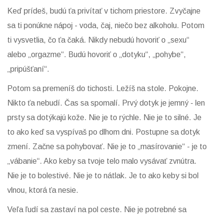
Keď prídeš, budú ťa privítať v tichom priestore. Zvyčajne
sa ti ponúkne nápoj - voda, čaj, niečo bez alkoholu. Potom
ti vysvetlia, čo ťa čaká. Nikdy nebudú hovoriť o „sexu“
alebo „orgazme“. Budú hovoriť o „dotyku“, „pohybe“,
„pripúšťaní“.
Potom sa premeníš do tichosti. Ležíš na stole. Pokojne.
Nikto ťa nebudí. Čas sa spomalí. Prvý dotyk je jemný - len
prsty sa dotýkajú kože. Nie je to rýchle. Nie je to silné. Je
to ako keď sa vyspívaš po dlhom dni. Postupne sa dotyk
zmení. Začne sa pohybovať. Nie je to „masírovanie“ - je to
„vábanie“. Ako keby sa tvoje telo malo vysávať zvnútra.
Nie je to bolestivé. Nie je to nátlak. Je to ako keby si bol
vlnou, ktorá ťa nesie.
Veľa ľudí sa zastaví na pol ceste. Nie je potrebné sa