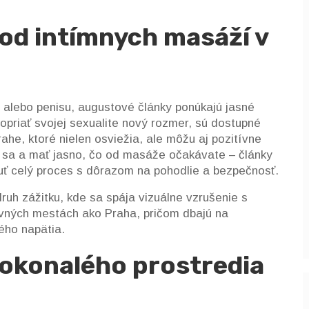
od intímnych masáží v
alebo penisu, augustové články ponúkajú jasné
opriať svojej sexualite nový rozmer, sú dostupné
he, ktoré nielen osviežia, ale môžu aj pozitívne
viť sa a mať jasno, čo od masáže očakávate – články
nuť celý proces s dôrazom na pohodlie a bezpečnosť.
uh zážitku, kde sa spája vizuálne vzrušenie s
avných mestách ako Praha, pričom dbajú na
ého napätia.
dokonalého prostredia