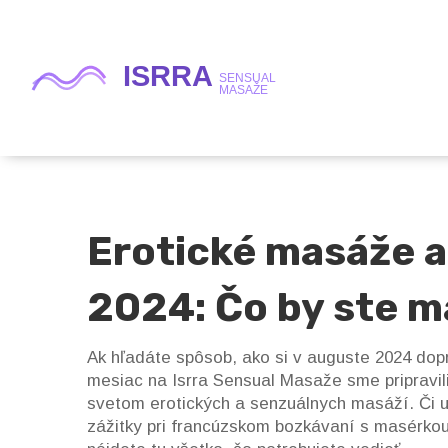
Erotické masáže a
2024: Čo by ste ma
Ak hľadáte spôsob, ako si v auguste 2024 dopr
mesiac na Isrra Sensual Masaže sme pripravil
svetom erotických a senzuálnych masáží. Či u
zážitky pri francúzskom bozkávaní s masérko