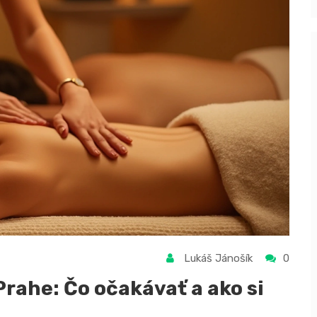
Lukáš Jánošík
0
rahe: Čo očakávať a ako si