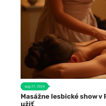
aug 27, 2024
Masážne lesbické show v P
užiť