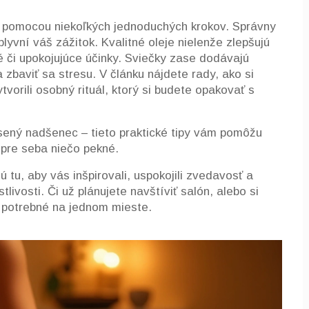
k pomocou niekoľkých jednoduchých krokov. Správny
yvní váš zážitok. Kvalitné oleje nielenže zlepšujú
 či upokojujúce účinky. Sviečky zase dodávajú
zbaviť sa stresu. V článku nájdete rady, ako si
tvorili osobný rituál, ktorý si budete opakovať s
úsený nadšenec – tieto praktické tipy vám pomôžu
 pre seba niečo pekné.
tu, aby vás inšpirovali, uspokojili zvedavosť a
tlivosti. Či už plánujete navštíviť salón, alebo si
 potrebné na jednom mieste.