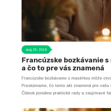
aug 26, 2024
Francúzske bozkávanie s 
a čo to pre vás znamená
Francúzske bozkávanie s masérkou môže otvor
Preskúmame, čo tento akt znamená pre vašu s
Článok ponúkne praktické rady a zaujímavé fak