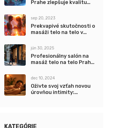
Prahe zlepšuje kvalitu
spánku: Hĺbková analýza
sep 20, 2023
Prekvapivé skutočnosti o
masáži telo na telo v
Prahe
jún 30, 2025
Profesionálny salón na
masáž telo na telo Praha:
Ako si vybrať ten pravý
dec 10, 2024
Oživte svoj vzťah novou
úrovňou intimity:
Erotická masáž pre páry v
Prahe
KATEGÓRIE