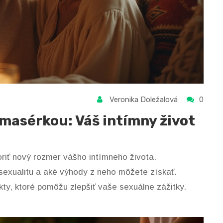
Veronika Doležalová
0
masérkou: Váš intímny život
iť nový rozmer vášho intímneho života.
exualitu a aké výhody z neho môžete získať.
ty, ktoré pomôžu zlepšiť vaše sexuálne zážitky.