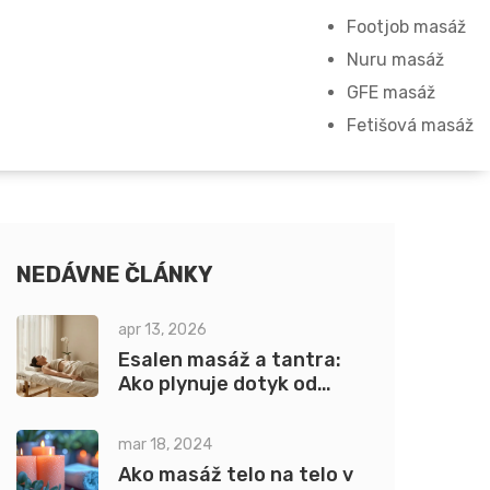
Footjob masáž
Nuru masáž
GFE masáž
Fetišová masáž
NEDÁVNE ČLÁNKY
apr 13, 2026
Esalen masáž a tantra:
Ako plynuje dotyk od
relaxu k hlbokej energii
mar 18, 2024
Ako masáž telo na telo v