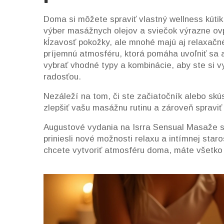
Doma si môžete spraviť vlastný wellness kúti
výber masážnych olejov a sviečok výrazne ovpl
kĺzavosť pokožky, ale mnohé majú aj relaxačné
príjemnú atmosféru, ktorá pomáha uvoľniť sa a 
vybrať vhodné typy a kombinácie, aby ste si vy
radosťou.
Nezáleží na tom, či ste začiatočník alebo sk
zlepšiť vašu masážnu rutinu a zároveň spraviť
Augustové vydania na Isrra Sensual Masaže sú 
priniesli nové možnosti relaxu a intímnej staros
chcete vytvoriť atmosféru doma, máte všetko