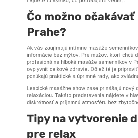
nájdete tu všetko, čo potrebujete vedieť.
Čo možno očakávať 
Prahe?
Ak vás zaujímajú intímne masáže semenníkov 
informácie bez mýtov. Pre mužov, ktorí chcú d
profesionálne hlboké masáže semenníkov v Pra
ovplyvniť celkové zdravie. Dôležité je pripra
ponúkajú praktické a úprimné rady, ako zvlád
Lesbické masážne show zase prinášajú nový dr
relaxáciou. Takéto predstavenia nájdete v hl
diskrétnosť a príjemnú atmosféru bez zbytočn
Tipy na vytvorenie 
pre relax