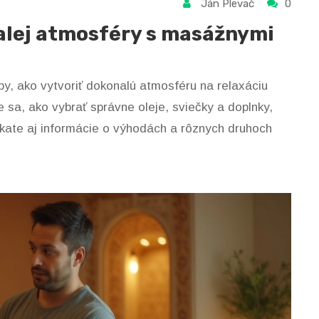
Ján Plevač
0
alej atmosféry s masážnymi
py, ako vytvoriť dokonalú atmosféru na relaxáciu
sa, ako vybrať správne oleje, sviečky a doplnky,
skate aj informácie o výhodách a rôznych druhoch