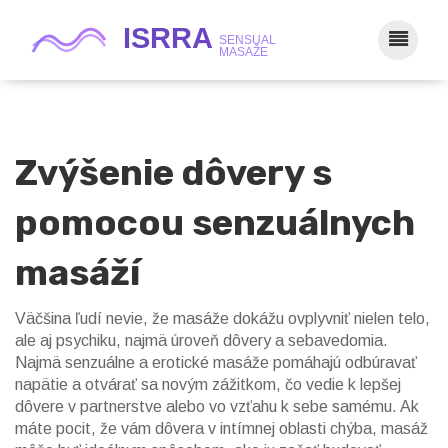
Zvýšenie dôvery s
pomocou senzuálnych
masáží
Väčšina ľudí nevie, že masáže dokážu ovplyvniť nielen telo,
ale aj psychiku, najmä úroveň dôvery a sebavedomia.
Najmä senzuálne a erotické masáže pomáhajú odbúravať
napätie a otvárať sa novým zážitkom, čo vedie k lepšej
dôvere v partnerstve alebo vo vzťahu k sebe samému. Ak
máte pocit, že vám dôvera v intímnej oblasti chýba, masáž