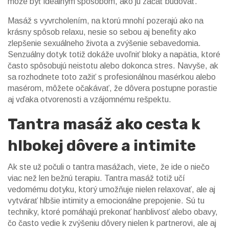
môže byť ideálnym spôsobom, ako ju začať budovať.
Masáž s vyvrcholením, na ktorú mnohí pozerajú ako na
krásny spôsob relaxu, nesie so sebou aj benefity ako
zlepšenie sexuálneho života a zvýšenie sebavedomia.
Senzuálny dotyk totiž dokáže uvoľniť bloky a napätia, ktoré
často spôsobujú neistotu alebo dokonca stres. Navyše, ak
sa rozhodnete toto zažiť s profesionálnou masérkou alebo
masérom, môžete očakávať, že dôvera postupne porastie
aj vďaka otvorenosti a vzájomnému rešpektu.
Tantra masáž ako cesta k
hlbokej dôvere a intimite
Ak ste už počuli o tantra masážach, viete, že ide o niečo
viac než len bežnú terapiu. Tantra masáž totiž učí
vedomému dotyku, ktorý umožňuje nielen relaxovať, ale aj
vytvárať hlbšie intimity a emocionálne prepojenie. Sú tu
techniky, ktoré pomáhajú prekonať hanblivosť alebo obavy,
čo často vedie k zvýšeniu dôvery nielen k partnerovi, ale aj