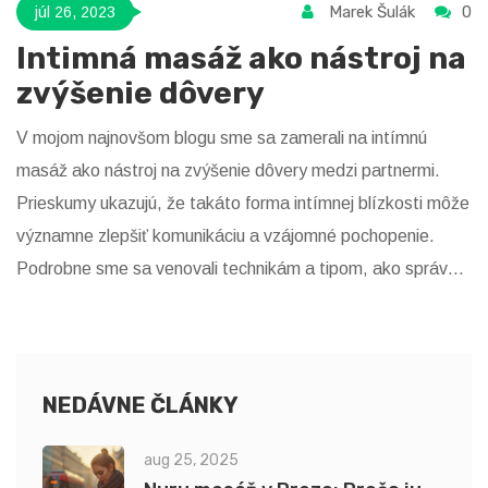
Marek Šulák
0
júl 26, 2023
Intimná masáž ako nástroj na
zvýšenie dôvery
V mojom najnovšom blogu sme sa zamerali na intímnú
masáž ako nástroj na zvýšenie dôvery medzi partnermi.
Prieskumy ukazujú, že takáto forma intímnej blízkosti môže
významne zlepšiť komunikáciu a vzájomné pochopenie.
Podrobne sme sa venovali technikám a tipom, ako správne
vykonávať intímnú masáž pre maximalizáciu jej pozitívnych
vplyvov. Spomenuli sme aj potrebu rešpektu a súhlasu
obidvoch partnerov. Na záver sme zdôraznili, že intímná
masáž môže byť mocným nástrojom pre hlbšiu emocionálnu
NEDÁVNE ČLÁNKY
väzbu a dôveru v vzťahu.
aug 25, 2025