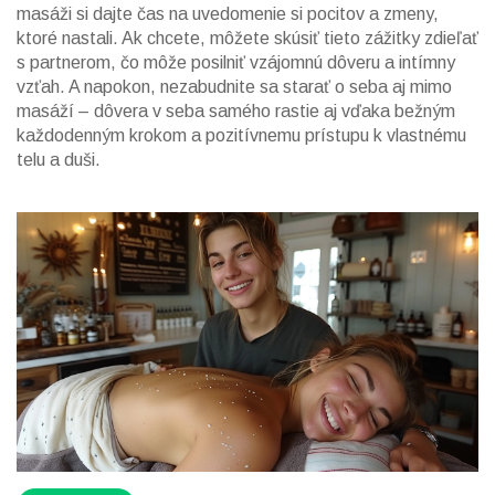
masáži si dajte čas na uvedomenie si pocitov a zmeny,
ktoré nastali. Ak chcete, môžete skúsiť tieto zážitky zdieľať
s partnerom, čo môže posilniť vzájomnú dôveru a intímny
vzťah. A napokon, nezabudnite sa starať o seba aj mimo
masáží – dôvera v seba samého rastie aj vďaka bežným
každodenným krokom a pozitívnemu prístupu k vlastnému
telu a duši.