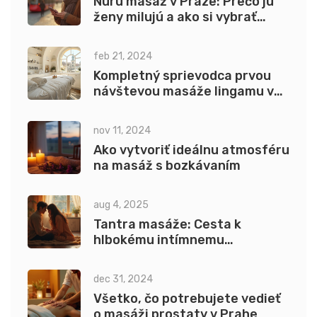
Nuru masáž v Praze: Prečo ju
ženy milujú a ako si vybrať
salón (2025)
feb 21, 2024
Kompletný sprievodca prvou
návštevou masáže lingamu v
Prahe: Čo očakávať?
nov 11, 2024
Ako vytvoriť ideálnu atmosféru
na masáž s bozkávaním
aug 4, 2025
Tantra masáže: Cesta k
hlbokému intímnemu
prepojeniu a vedomému dotyku
dec 31, 2024
Všetko, čo potrebujete vedieť
o masáži prostaty v Prahe