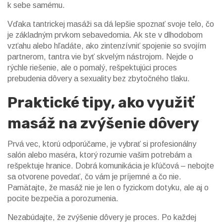
k sebe samému.
Vďaka tantrickej masáži sa dá lepšie spoznať svoje telo, čo
je základným prvkom sebavedomia. Ak ste v dlhodobom
vzťahu alebo hľadáte, ako zintenzívniť spojenie so svojím
partnerom, tantra vie byť skvelým nástrojom. Nejde o
rýchle riešenie, ale o pomalý, rešpektujúci proces
prebudenia dôvery a sexuality bez zbytočného tlaku.
Praktické tipy, ako využiť
masáž na zvýšenie dôvery
Prvá vec, ktorú odporúčame, je vybrať si profesionálny
salón alebo maséra, ktorý rozumie vašim potrebám a
rešpektuje hranice. Dobrá komunikácia je kľúčová – nebojte
sa otvorene povedať, čo vám je príjemné a čo nie.
Pamätajte, že masáž nie je len o fyzickom dotyku, ale aj o
pocite bezpečia a porozumenia.
Nezabúdajte, že zvýšenie dôvery je proces. Po každej