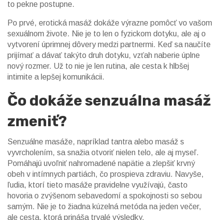
to pekne postupne.
Po prvé, erotická masáž dokáže výrazne pomôcť vo vašom
sexuálnom živote. Nie je to len o fyzickom dotyku, ale aj o
vytvorení úprimnej dôvery medzi partnermi. Keď sa naučíte
prijímať a dávať takýto druh dotyku, vzťah naberie úplne
nový rozmer. Už to nie je len rutina, ale cesta k hlbšej
intimite a lepšej komunikácii.
Čo dokáže senzuálna masáž
zmeniť?
Senzuálne masáže, napríklad tantra alebo masáž s
vyvrcholením, sa snažia otvoriť nielen telo, ale aj myseľ.
Pomáhajú uvoľniť nahromadené napätie a zlepšiť krvný
obeh v intímnych partiách, čo prospieva zdraviu. Navyše,
ľudia, ktorí tieto masáže pravidelne využívajú, často
hovoria o zvýšenom sebavedomí a spokojnosti so sebou
samým. Nie je to žiadna kúzelná metóda na jeden večer,
ale cesta, ktorá prináša trvalé výsledky.