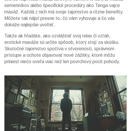
semenníkov alebo špecifické procedúry ako Tenga vajce
masáž. Každá z nich má svoje tajomstvo a rôzne benefity.
Môžete tak nájsť presne to, čo vám vyhovuje a čo vás
dokáže najlepšie uvoľniť.
Takže ak hľadáte, ako ozvláštniť svoj relax či vzťah,
erotické masáže sú určite spôsob, ktorý stojí za skúšku.
Skutočné tajomstvo spočíva v otvorenosti, správnom
prístupe a ochote objavovať nové zážitky, ktoré môžu
priniesť niečo oveľa viac než len povrchový pocit pohody.