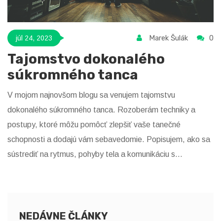
Marek Šulák
0
júl 24, 2023
Tajomstvo dokonalého
súkromného tanca
V mojom najnovšom blogu sa venujem tajomstvu
dokonalého súkromného tanca. Rozoberám techniky a
postupy, ktoré môžu pomôcť zlepšiť vaše tanečné
schopnosti a dodajú vám sebavedomie. Popisujem, ako sa
sústrediť na rytmus, pohyby tela a komunikáciu s
partnerom. Zároveň zdôrazňujem, že najdôležitejšou
súčasťou súkromného tanca je vytvorenie pohodlia a
dôvernosti medzi tanečníkmi. Takže, ak si chcete vytvoriť
dokonalý súkromný tanec, tento blog je pre vás.
NEDÁVNE ČLÁNKY