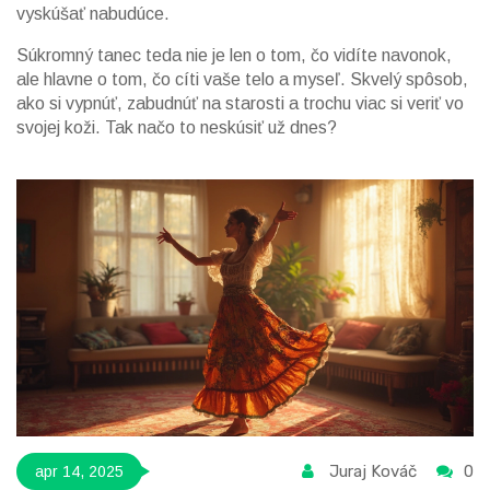
vyskúšať nabudúce.
Súkromný tanec teda nie je len o tom, čo vidíte navonok,
ale hlavne o tom, čo cíti vaše telo a myseľ. Skvelý spôsob,
ako si vypnúť, zabudnúť na starosti a trochu viac si veriť vo
svojej koži. Tak načo to neskúsiť už dnes?
Juraj Kováč
0
apr 14, 2025