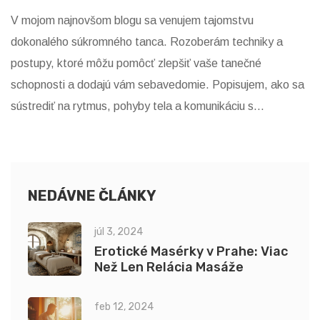
V mojom najnovšom blogu sa venujem tajomstvu
dokonalého súkromného tanca. Rozoberám techniky a
postupy, ktoré môžu pomôcť zlepšiť vaše tanečné
schopnosti a dodajú vám sebavedomie. Popisujem, ako sa
sústrediť na rytmus, pohyby tela a komunikáciu s
partnerom. Zároveň zdôrazňujem, že najdôležitejšou
súčasťou súkromného tanca je vytvorenie pohodlia a
dôvernosti medzi tanečníkmi. Takže, ak si chcete vytvoriť
dokonalý súkromný tanec, tento blog je pre vás.
NEDÁVNE ČLÁNKY
júl 3, 2024
Erotické Masérky v Prahe: Viac
Než Len Relácia Masáže
feb 12, 2024