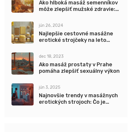
Ako hlboká masáž semenníkov
môže zlepšiť mužské zdravie:
komplexný sprievodca
jún 26, 2024
Najlepšie cestovné masážne
erotické strojčeky na leto
2024
dec 18, 2023
Ako masáž prostaty v Prahe
pomáha zlepšiť sexuálny výkon
jún 3, 2025
Najnovšie trendy v masážnych
erotických strojoch: Čo je
teraz v kurze