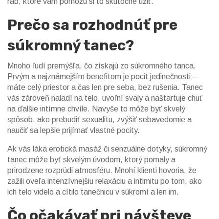
rád, ktoré vám pomôžu si to skutočne užiť.
Prečo sa rozhodnúť pre
súkromný tanec?
Mnoho ľudí premýšľa, čo získajú zo súkromného tanca.
Prvým a najznámejším benefitom je pocit jedinečnosti –
máte celý priestor a čas len pre seba, bez rušenia. Tanec
vás zároveň naladí na telo, uvoľní svaly a naštartuje chuť
na ďalšie intímne chvíle. Navyše to môže byť skvelý
spôsob, ako prebudiť sexualitu, zvýšiť sebavedomie a
naučiť sa lepšie prijímať vlastné pocity.
Ak vás láka erotická masáž či senzuálne dotyky, súkromný
tanec môže byť skvelým úvodom, ktorý pomaly a
prirodzene rozprúdi atmosféru. Mnohí klienti hovoria, že
zažili oveľa intenzívnejšiu relaxáciu a intimitu po tom, ako
ich telo videlo a cítilo tanečnicu v súkromí a len im.
Čo očakávať pri návšteve