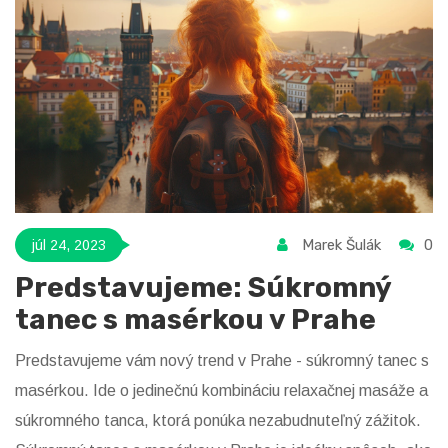
hodiny. Takže ak hľadáte nový spôsob, ako sa odreagovať
a zažiť niečo nové, rozhodne si prečítajte tento blog.
Marek Šulák
0
júl 24, 2023
Predstavujeme: Súkromný
tanec s masérkou v Prahe
Predstavujeme vám nový trend v Prahe - súkromný tanec s
masérkou. Ide o jedinečnú kombináciu relaxačnej masáže a
súkromného tanca, ktorá ponúka nezabudnuteľný zážitok.