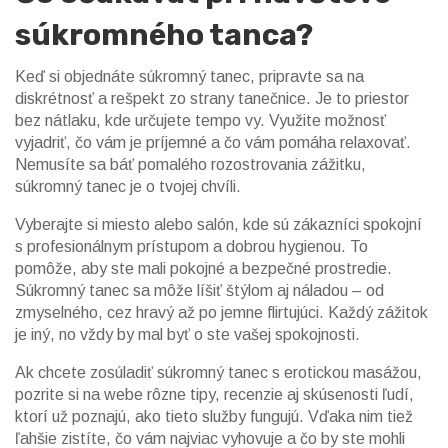
súkromného tanca?
Keď si objednáte súkromný tanec, pripravte sa na
diskrétnosť a rešpekt zo strany tanečnice. Je to priestor
bez nátlaku, kde určujete tempo vy. Využite možnosť
vyjadriť, čo vám je príjemné a čo vám pomáha relaxovať.
Nemusíte sa báť pomalého rozostrovania zážitku,
súkromný tanec je o tvojej chvíli.
Vyberajte si miesto alebo salón, kde sú zákazníci spokojní
s profesionálnym prístupom a dobrou hygienou. To
pomôže, aby ste mali pokojné a bezpečné prostredie.
Súkromný tanec sa môže líšiť štýlom aj náladou – od
zmyselného, cez hravý až po jemne flirtujúci. Každý zážitok
je iný, no vždy by mal byť o ste vašej spokojnosti.
Ak chcete zosúladiť súkromný tanec s erotickou masážou,
pozrite si na webe rôzne tipy, recenzie aj skúsenosti ľudí,
ktorí už poznajú, ako tieto služby fungujú. Vďaka nim tiež
ľahšie zistíte, čo vám najviac vyhovuje a čo by ste mohli