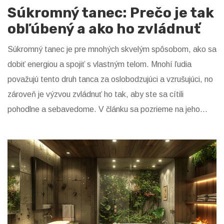
Súkromný tanec: Prečo je tak
obľúbený a ako ho zvládnuť
Súkromný tanec je pre mnohých skvelým spôsobom, ako sa
dobiť energiou a spojiť s vlastným telom. Mnohí ľudia
považujú tento druh tanca za oslobodzujúci a vzrušujúci, no
zároveň je výzvou zvládnuť ho tak, aby ste sa cítili
pohodlne a sebavedome. V článku sa pozrieme na jeho
popularitu a ponúkneme niekoľko tipov, ako sa do tanca
ponoriť a pritom si to užiť na maximum.