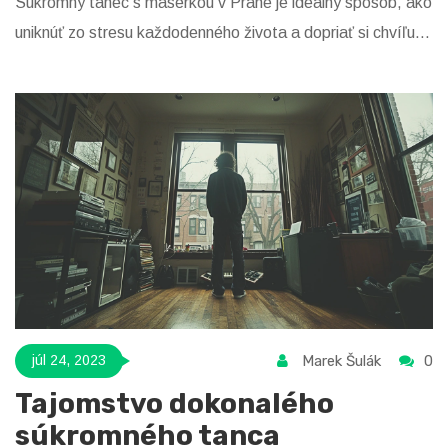
Súkromný tanec s masérkou v Prahe je ideálny spôsob, ako
uniknúť zo stresu každodenného života a dopriať si chvíľu
absolútnej relaxácie. Táto služba je populárna medzi
mužmi, ktorí hľadajú nekonvenčný spôsob relaxácie.
Odporúčam vyskúšať tento nový trend ak ste v Prahe.
Marek Šulák
0
júl 24, 2023
Tajomstvo dokonalého
súkromného tanca