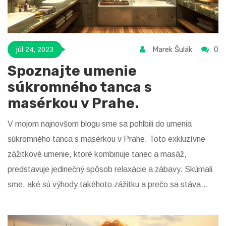
Marek Šulák
0
júl 24, 2023
Spoznajte umenie
súkromného tanca s
masérkou v Prahe.
V mojom najnovšom blogu sme sa pohlbili do umenia
súkromného tanca s masérkou v Prahe. Toto exkluzívne
zážitkové umenie, ktoré kombinuje tanec a masáž,
predstavuje jedinečný spôsob relaxácie a zábavy. Skúmali
sme, aké sú výhody takéhoto zážitku a prečo sa stáva
čoraz obľúbenejším. Povedali sme si aj o tom, ako nájsť
správnu masérku a čo očakávať zo súkromnej tanečnej