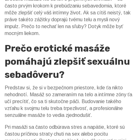
často prvým krokom k prebúdzaniu sebavedomia, ktoré
môže zlepšiť celý váš intímny život. Ak sa cítiš neistý, tak
práve takéto zážitky doprajú tvému telu a mysli nový
impulz. Prečo to nechať len na sľuby? Dotyk môže byť
mocným liekom.
Prečo erotické masáže
pomáhajú zlepšiť sexuálnu
sebadôveru?
Predstav si, že si v bezpečnom priestore, kde ťa nikto
nehodnotí. Masáž so zameraním na telo a intímne zóny ťa
učí precítiť, čo sa ti skutočne páči. Budovanie takého
vzťahu k svojmu telu treba trpezlivosť, a profesionálne
senzuálne masáže to vedia zjednodušiť.
Pri masáži sa často odbúrava stres a napätie, ktoré sú
častou príčinou straty chuti na sex alebo pocitu