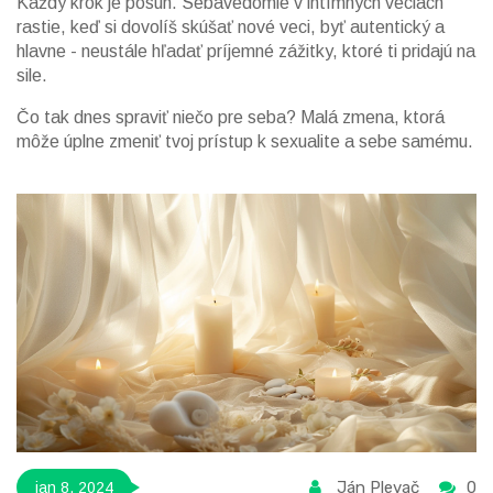
Každý krok je posun. Sebavedomie v intímnych veciach
rastie, keď si dovolíš skúšať nové veci, byť autentický a
hlavne - neustále hľadať príjemné zážitky, ktoré ti pridajú na
sile.
Čo tak dnes spraviť niečo pre seba? Malá zmena, ktorá
môže úplne zmeniť tvoj prístup k sexualite a sebe samému.
Ján Plevač
0
jan 8, 2024