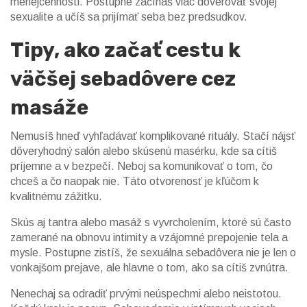
menejcennosti. Postupne začínaš viac dôverovať svojej
sexualite a učíš sa prijímať seba bez predsudkov.
Tipy, ako začať cestu k
väčšej sebadôvere cez
masáže
Nemusíš hneď vyhľadávať komplikované rituály. Stačí nájsť
dôveryhodný salón alebo skúsenú masérku, kde sa cítiš
príjemne a v bezpečí. Neboj sa komunikovať o tom, čo
chceš a čo naopak nie. Táto otvorenosť je kľúčom k
kvalitnému zážitku.
Skús aj tantra alebo masáž s vyvrcholením, ktoré sú často
zamerané na obnovu intimity a vzájomné prepojenie tela a
mysle. Postupne zistíš, že sexuálna sebadôvera nie je len o
vonkajšom prejave, ale hlavne o tom, ako sa cítiš zvnútra.
Nenechaj sa odradiť prvými neúspechmi alebo neistotou.