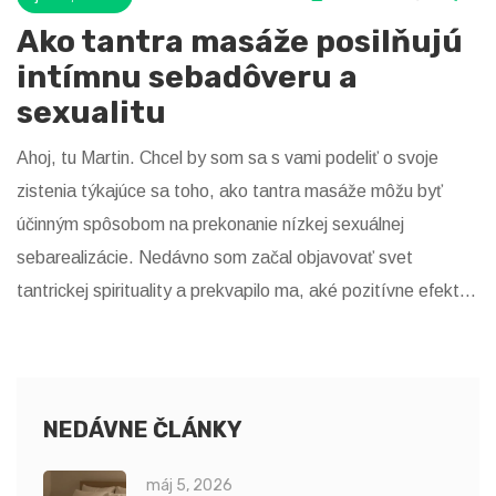
Ako tantra masáže posilňujú
intímnu sebadôveru a
sexualitu
Ahoj, tu Martin. Chcel by som sa s vami podeliť o svoje
zistenia týkajúce sa toho, ako tantra masáže môžu byť
účinným spôsobom na prekonanie nízkej sexuálnej
sebarealizácie. Nedávno som začal objavovať svet
tantrickej spirituality a prekvapilo ma, aké pozitívne efekty
môže mať tantra masáž na naše sexuálne vnímanie a
spojenie s našim telom. Mnoho ľudí vrátane mňa zažíva
občas pocit nespokojnosti so svojím sexuálnym životom. V
tomto krátkom článku by som vám rád priblížil, aké
NEDÁVNE ČLÁNKY
transformačné zmeny v intimite a sebavedomí môže tahle
máj 5, 2026
prastará prax priniesť.