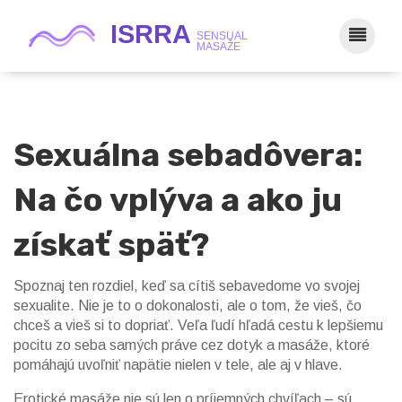
Sexuálna sebadôvera:
Na čo vplýva a ako ju
získať späť?
Spoznaj ten rozdiel, keď sa cítiš sebavedome vo svojej
sexualite. Nie je to o dokonalosti, ale o tom, že vieš, čo
chceš a vieš si to dopriať. Veľa ľudí hľadá cestu k lepšiemu
pocitu zo seba samých práve cez dotyk a masáže, ktoré
pomáhajú uvoľniť napätie nielen v tele, ale aj v hlave.
Erotické masáže nie sú len o príjemných chvíľach – sú