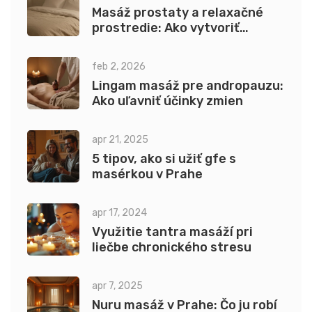
Masáž prostaty a relaxačné
prostredie: Ako vytvoriť
atmosféru pre maximálny
zážitok
feb 2, 2026
Lingam masáž pre andropauzu:
Ako uľavniť účinky zmien
apr 21, 2025
5 tipov, ako si užiť gfe s
masérkou v Prahe
apr 17, 2024
Využitie tantra masáží pri
liečbe chronického stresu
apr 7, 2025
Nuru masáž v Prahe: Čo ju robí